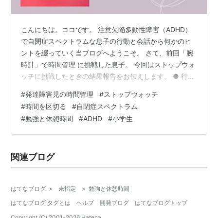
こんにちは。ココです。 注意欠陥多動性障害（ADHD）
で自閉症スペクトラムな息子の行動と会話から何かのヒ
ントを綴っていく当ブログへようこそ。 さて、前回「腕
時計」で時間管理 に挑戦した息子。 今回はストップウォ
ッチに挑戦したときの結果報告をお伝えします。 ● 行動
と行動の切替時によく使われるストップウォッチ。癇癪
#
発達障害児の時間管理
#
ストップウォッチ
を起こす原因のひとつだったこのストップウォッチを使
#
時間を区切る
#
自閉症スペクトラム
いこなしていきます。 ストップウォッチはよく紹介され
#
勉強と休憩時間
#
ADHD
#
小学生
るやり方だけど… ストップウォッチで宿題の合間の読書
時間を区切る 「時間を区切る」ことができるようになっ
た 「時間的余裕」がある、ということ 切り替えには工夫
関連ブログ
も必要 まとめ ストップウ…
はてなブログ
>
未指定
>
勉強と休憩時間
はてなブログ タグとは
ヘルプ
開発ブログ
はてなブログトップ
Copyright (C) 2001-
2026
Hatena.