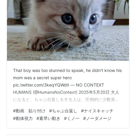
That boy was too stunned to speak, he didn't know his
mom was a secret super hero
pic.twitter.com/3keqYQWdII — NO CONTEXT
HUMANS (@HumansNoContext) 2025年5月20日 大人
になると、ちゃぶ台返しをする人は、圧倒的に少数派で
す。 食べ物を前にして、不機嫌な人はいますが、だから
#
動画 貼り付け
#
ちゃぶ台返し
#
ナイスキャッチ
食べないという人もかなり少数派です。 多くの人は、食
#
動体視力
#
素早い動き
#
くノ一
#
ノーダメージ
べ物を目の前にすると、笑顔になる傾向があると思いま
す。 食べる理由や、楽しさがわかっていない小さなうち
は、この動画のような光…