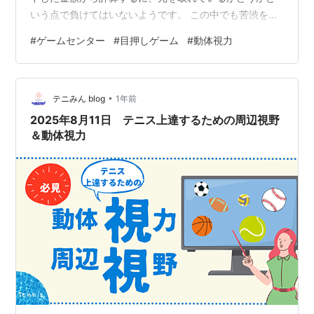
いう点で負けてはいないようです。 この中でも苦渋を舐
めたのは果汁グミでした。目的の場所に光を止め続け、
#
ゲームセンター
#
目押しゲーム
#
動体視力
バーを下げたにもかかわらず、壁に引っかかって落下し
ないという不具合に遭遇しました。これはいただけませ
ん。不具合に躍起になってさらなる余計な出費をしてし
•
まいましたが、もっと早く店員さんを呼べばダメージを
テニみん blog
1年前
減らせたわけで、今回の良い教訓となりました。果汁グ
2025年8月11日 テニス上達するための周辺視野
ミ系の目押しには手を出さない、かつ不具合があれば…
＆動体視力