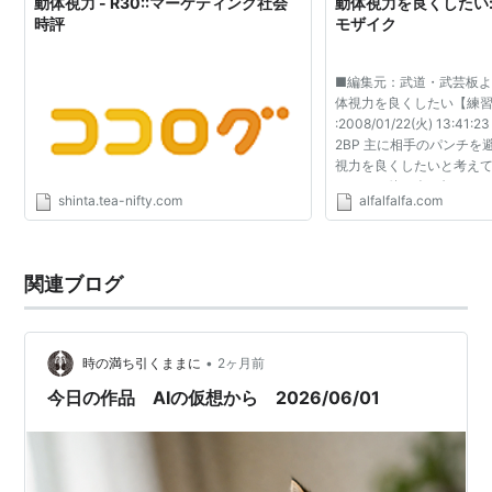
動体視力 - R30::マーケティング社会
動体視力を良くしたい
時評
モザイク
■編集元：武道・武芸板
体視力を良くしたい【練習】
:2008/01/22(火) 13:41:2
2BP 主に相手のパンチを
視力を良くしたいと考えて
などにて他の人に頼んで
shinta.tea-nifty.com
alfalfalfa.com
パンチを避ける」 とい
果的なのは分かるのですが .
関連ブログ
•
時の満ち引くままに
2ヶ月前
今日の作品 AIの仮想から 2026/06/01