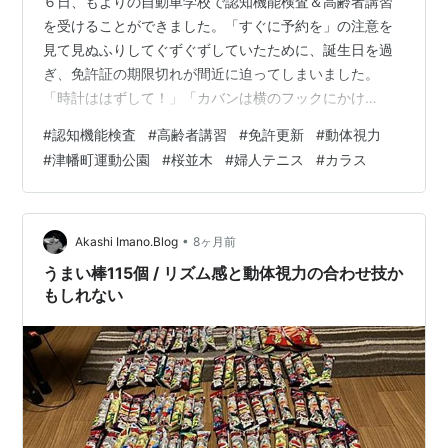
６日、もよりの自動車学校で認知機能検査＆高齢者講習
を受けることができました。「すぐに予約を」の注意を
見て見ぬふりしてぐずぐずしていたために、誕生日を過
ぎ、免許証の期限切れが間近に迫ってしまいました。
「時計ははずして！」「カバンは横のフックにかけ
て！」「そのメガネケースもしまって！」 大きな声で注
#
認知機能検査
#
高齢者講習
#
免許更新
#
動体視力
意を受けるのを聞いていたら、私まで緊張が高まりまし
#
津幡町運動公園
#
桜並木
#
婦人テニス
#
カラス
た。 記憶テストは、ブロ友さんたちの体験談からしっか
り学んでいたので順調だったもののなんとまあ、時刻を
１時間書き違えるというありえないへまをやらかしまし
た。 前々回の時に絶賛された動体視力は前回は「普通」
•
Akashi Imano.Blog
8ヶ月前
になり、今回はとうとう「劣る」に！ 運転の方は問…
うまい棒115個 / リズム感と動体視力の合わせ技か
もしれない