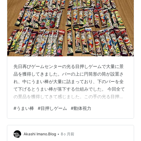
先日再びゲームセンターの光る目押しゲームで大量に景
品を獲得してきました。バーの上に円筒形の筒が設置さ
れ、中にうまい棒が大量に詰まっており、下のバーを全
て下げるとうまい棒が落下する仕組みでした。 今回全て
の景品を獲得してきて感じました。この手の光る目押し
ゲームは、最初は動体視力の能力こそ最重要と思ったの
#
うまい棒
#
目押しゲーム
#
動体視力
ですが、その他にリズム感も重要なのではないかと感じ
てきました。と申しますのも、私自身が光りを注視して
いる感覚だけではなく、心の中でリズムを8分音符刻みな
•
り4分音符刻みなりでカウントしていることに気づいたか
Akashi Imano.Blog
8ヶ月前