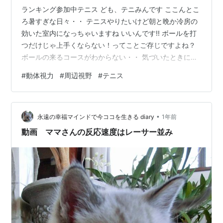
ランキング参加中テニス ども、テニみんです ここんとこ
ろ暑すぎな日々・・ テニスやりたいけど朝と晩か冷房の
効いた室内になっちゃいますね いいんです!! ボールを打
つだけじゃ上手くならない！ってことご存じですよね？
ボールの来るコースがわからない・・ 気づいたときには
ボールが来ている・・ 高い・低いはわかるけど奥行きが
#
動体視力
#
周辺視野
#
テニス
ハテナ・・ 同じようなタイプなのに勝てないのはナ
ゼ・・ その違いはたくさんあるんだろうけど 「周辺視
野」 「動体視力」って聞いたことありませんか？ ビジョ
•
ントレーニングがスポーツにも学力にも効果アリ！なん
永遠の幸福マインドで今ココを生きる diary
1年前
だとか これは、動く物体を素早く正確に捉える能力の事
動画 ママさんの反応速度はレーサー並み
なんです 特に球技系スポー…