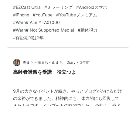
察＞ ＜その他＞ ＜参考資料＞ ＜EZCast Ultraとは何か＞
#
EZCast Ultra
#
ミラーリング
#
Androidスマホ
スマホやPCなどの画面表示を、Wifi機能を使ってテレビ
#
iPhone
#
YouTube
#
YouTubeプレミアム
などにミラーリング表示できる装置とシステムのこと。
#
Warn# Aiur:YTA01000
【「EZCast Ultra」で彩る生活、はじめてガイド ｰ使い
#
Warn# Not Supported Media!
#
動体視力
方・マニュアル-】 https://www.alinkcorp…
#
保証期間は2年
•
湖まち～海まち～山まち Diary
2年前
高齢者講習を受講 役立つよ