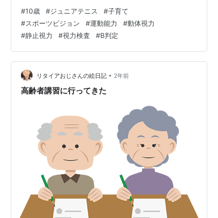
考え方としては優れたプレイヤーは優れた目を持ってい
#
10歳
#
ジュニアテニス
#
子育て
ますよということですね。 実は目が大事と。 有名なのが
#
スポーツビジョン
#
運動能力
#
動体視力
イチロー選手の動体視力。 すごいらしいですね。どこか
#
静止視力
#
視力検査
#
B判定
が作った何かの検査ですごい点数が出たとかなんとか。
（ふわっと） あとはサッカーのメッシやクリスティアー
ノ・ロナウドが卓球がうまいという話。 これも動体視力
がすごい、サッカーでも動体視力が重要と…
•
リタイアおじさんの絵日記
2年前
高齢者講習に行ってきた