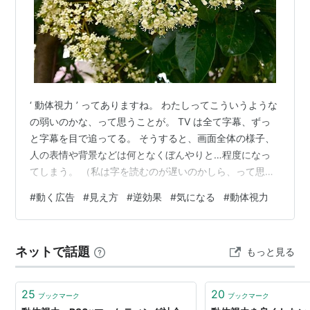
‘ 動体視力 ’ ってありますね。 わたしってこういうような
の弱いのかな、って思うことが。 TV は全て字幕、ずっ
と字幕を目で追ってる。 そうすると、画面全体の様子、
人の表情や背景などは何となくぼんやりと…程度になっ
てしまう。 （私は字を読むのが遅いのかしら、って思っ
てたけど、そうでもないみたい。 全文テキストで、自動
#
動く広告
#
見え方
#
逆効果
#
気になる
#
動体視力
的に行が移っていくようにしたら、読むスピードはちょ
うど良いので） そういうようなことで、録画再生を、少
しスピード遅めにして、画面全体も見れるようにした
ネットで話題
もっと見る
り、大事な番組は2度見たり。 ところが、PC・スマホ
で、広告が出てきてそれが動いたりすると、本文を読ん
でても、もう気になって仕方な…
25
20
ブックマーク
ブックマーク