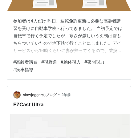
参加者は4人だけ 昨日、運転免許更新に必要な高齢者講
習を受けに自動車学校へ行ってきました。 当初予定では
自転車で行く予定でしたが、寒さが厳しいうえ朝は雪も
ちらついていたので地下鉄で行くことにしました。デイ
サービスから16時くらいに妻が帰ってくるので、乗換の
ある地下鉄でそれ迄に帰宅できるか心配ですが、やむを
#
高齢者講習
#
視野角
#
動体視力
#
夜間視力
えません。 受講は午後の部（13時15分～15時15分）と
#
実車指導
なります。 集合時間は12時50分ですが、余裕を持って12
時半には自動車学校に着きました。 定刻（12時50分）に
講習室に入りました。 参加者はというと、私を含め4人
しかいません。 多い時には12人くらいになるようです
•
slowjoggerのブログ
2年前
が、今は新卒者が運…
EZCast Ultra