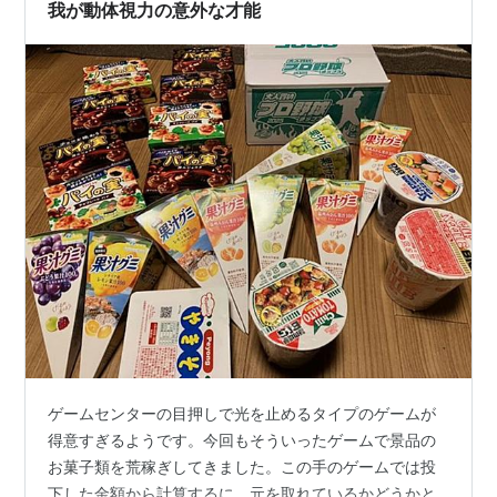
らです。そして止めたい場所でリズム良くボタンを押す
我が動体視力の意外な才能
わけです。細かい刻みでカウントすればそれだけ…
ゲームセンターの目押しで光を止めるタイプのゲームが
得意すぎるようです。今回もそういったゲームで景品の
お菓子類を荒稼ぎしてきました。この手のゲームでは投
下した金額から計算するに、元を取れているかどうかと