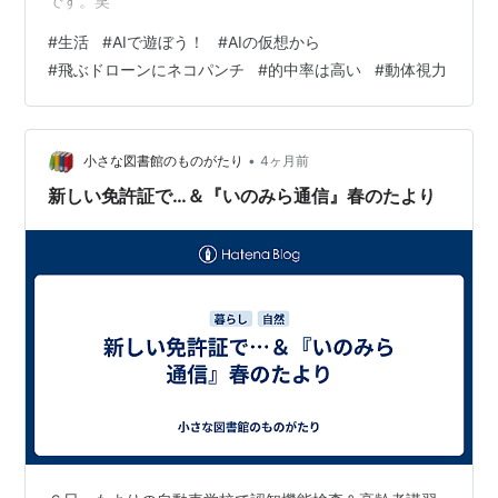
です。笑
#
生活
#
AIで遊ぼう！
#
AIの仮想から
#
飛ぶドローンにネコパンチ
#
的中率は高い
#
動体視力
•
小さな図書館のものがたり
4ヶ月前
新しい免許証で…＆『いのみら通信』春のたより