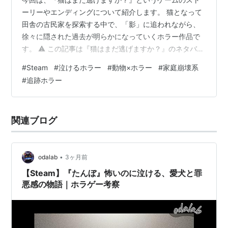
ーリーやエンディングについて紹介します。 猫となって
田舎の古民家を探索する中で、「影」に追われながら、
徐々に隠された過去が明らかになっていくホラー作品で
す。 ⚠️ この記事は『猫はまだ逃げますか？』のネタバレ
を含みますのでご注意下さい。 ▼ ゲーム視聴はオダケン
#
Steam
#
泣けるホラー
#
動物×ホラー
#
家庭崩壊系
さんの実況動画がオススメ！
#
追跡ホラー
https://m.youtube.com/watch?
v=3JIw2DNOnLE&pp=ygUb44G-
44Gg54yr44Gv6YCD44GS44G-44GZ44GL この作品の
関連ブログ
怖さ 静かな田舎の雰囲気がありながら、逃げ場のない古
民家の中で追われる恐怖と、…
•
odalab
3ヶ月前
【Steam】『たんぼ』怖いのに泣ける、愛犬と罪
悪感の物語｜ホラゲー考察