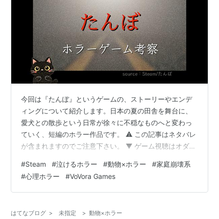
今回は『たんぼ』というゲームの、ストーリーやエンデ
ィングについて紹介します。日本の夏の田舎を舞台に、
愛犬との散歩という日常が徐々に不穏なものへと変わっ
ていく、短編のホラー作品です。 ⚠️ この記事はネタバレ
が含まれますのでご注意下さい。 ▼ ゲーム視聴はオダケ
ンさんのゲーム実況動画がオススメです！
#
Steam
#
泣けるホラー
#
動物×ホラー
#
家庭崩壊系
https://m.youtube.com/watch?
#
心理ホラー
#
VoVora Games
v=EDdkhUbuwDw&pp=ygUW44Gf44KT44G8IOOCquO
DgOOCseODsw%3D%3D&ra=m 本ページにはプロモー
ションが含まれています。 静かな雰囲気の中で少しずつ
はてなブログ
>
未指定
>
動物×ホラー
違和感が積み重なっていく構成で、シンプルながら…