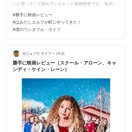
いと思っていて観れていなかった動物映画です。 私的評
価表 ↓ ☆☆☆☆☆：最後まで観れなかった
#
勝手に映画レビュー
★☆☆☆☆：駄作（面白くない） ★★☆☆☆：凡作
#
はみだしエルフが町にやってきた！
（今一つ、光る所あり） ★★★☆☆：良作（一見の価値
#
僕のワンダフル・ライフ
あり、面白い） ★★★★☆：秀作（もう一度観たい、Ｄ
ＶＤが欲しい） ★★★★★：傑作（殿堂入り） ＊＊＊
飽くまで個人的な感想です＊＊＊ では行ってみましょ
う！！
•
ガジュゾウ ライフ
2年前
勝手に映画レビュー（スクール・アローン、キャ
ンディ・ケイン・レーン）