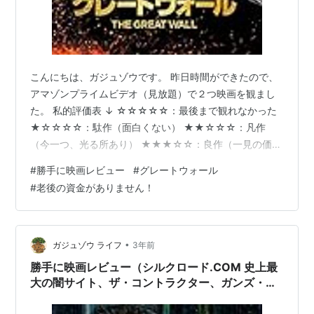
こんにちは、ガジュゾウです。 昨日時間ができたので、
アマゾンプライムビデオ（見放題）で２つ映画を観まし
た。 私的評価表 ↓ ☆☆☆☆☆：最後まで観れなかった
★☆☆☆☆：駄作（面白くない） ★★☆☆☆：凡作
（今一つ、光る所あり） ★★★☆☆：良作（一見の価値
あり、面白い） ★★★★☆：秀作（もう一度観たい、Ｄ
#
勝手に映画レビュー
#
グレートウォール
ＶＤが欲しい） ★★★★★：傑作（殿堂入り） ＊＊＊
#
老後の資金がありません！
飽くまで個人的な感想です＊＊＊ では行ってみましょ
う！！
•
ガジュゾウ ライフ
3年前
勝手に映画レビュー（シルクロード.COM 史上最
大の闇サイト、ザ・コントラクター、ガンズ・ア
ンド・キラーズ、マーベラス）