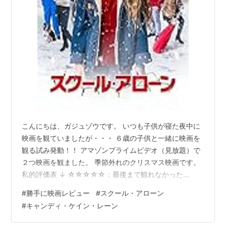
こんにちは、ガジュゾウです。 いつも子供が寝た夜中に
映画を観ていましたが・・・ ６歳の子供と一緒に映画を
観る試み発動！！ アマゾンプライムビデオ（見放題）で
２つ映画を観ました。 季節外れのクリスマス映画です。
私的評価表 ↓ ☆☆☆☆☆：最後まで観れなかった
★☆☆☆☆：駄作（面白くない） ★★☆☆☆：凡作
#
勝手に映画レビュー
#
スクール・アローン
（今一つ、光る所あり） ★★★☆☆：良作（一見の価値
#
キャンディ・ケイン・レーン
あり、面白い） ★★★★☆：秀作（もう一度観たい、Ｄ
ＶＤが欲しい） ★★★★★：傑作（殿堂入り） ＊＊＊