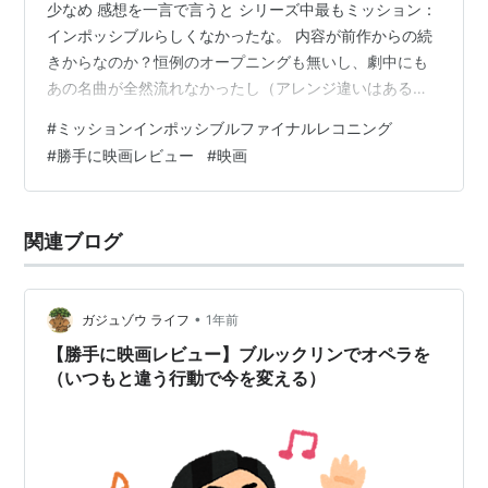
少なめ 感想を一言で言うと シリーズ中最もミッション：
インポッシブルらしくなかったな。 内容が前作からの続
きからなのか？恒例のオープニングも無いし、劇中にも
あの名曲が全然流れなかったし（アレンジ違いはあるけ
ど）笑いも少ないし終始暗い。見せ場も少なめ、ノリが
#
ミッションインポッシブルファイナルレコニング
ガラリと変わってしまっていて、いつもの軽いノリを期
#
勝手に映画レビュー
#
映画
待していたのでそこが残念。だがしかし！！普通にアク
ション映画としてはとっても楽しめる作品で、シリーズ
集大成感も随所に散りばめられており映画を見終えた充
関連ブログ
実感もそこそこだった。 あのアンジーが一回も寝なかっ
た事からも（笑）一般ウケはするのかなと。 …
•
ガジュゾウ ライフ
1年前
【勝手に映画レビュー】ブルックリンでオペラを
（いつもと違う行動で今を変える）