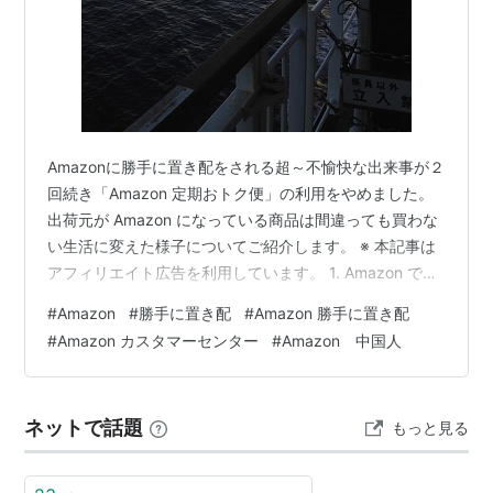
Amazonに勝手に置き配をされる超～不愉快な出来事が２
回続き「Amazon 定期おトク便」の利用をやめました。
出荷元が Amazon になっている商品は間違っても買わな
い生活に変えた様子についてご紹介します。 ※ 本記事は
アフィリエイト広告を利用しています。 1. Amazon で買
い物をしなくなった 前回、Amazon が勝手に置き配する
#
Amazon
#
勝手に置き配
#
Amazon 勝手に置き配
ことが2回続き、また問い合わせたカスタマーセンターの
#
Amazon カスタマーセンター
#
Amazon 中国人
怪しい日本語の中国人の対応にとても不愉快な思いをし
たことを書きました。 harenokuni2019.com その後、上
記記事で宣言した通り Amazon Prime 会員を脱会。 同会
ネットで話題
もっと見る
員であれば利用でき…