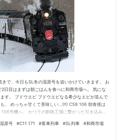
②の続きで、今日もSL冬の湿原号を追いかけていきます。 お
で2日目はまずは朝ごはんを食べに和商市場へ。 気にな
ます。 ブドウエビ ブドウエビなる希少なエビが並んで
 めっちゃ甘くて美味しい…(!!) C58 106 朝食後は
 106号機へ。 かつての釧路工場に繋がった引き込み線
召し列車が運転された際にはお召機関車として先頭に立
の湿原号
#
C11 171
#
客車列車
#
SL列車
#
和商市場
機。 1972年に引退後、所属していた釧路の地にこうして保