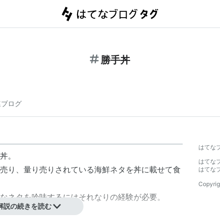
勝手丼
連ブログ
はてな
丼。
はてな
売り、量り売りされている海鮮ネタを丼に載せて食
はてな
Copyrig
なネタを吟味するにはそれなりの経験が必要。
解説の続きを読む