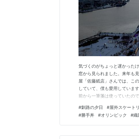
気づくのがちょっと遅かった
窓から見られました。来年も見
屋「佐藤紙店」さんでは、こ
していて、僕も愛用していま
前から一筆箋は使っていたの
用しています。前のブログの
#
釧路の夕日
#
屋外スケート
す。 旧ブログは移行せずこの
#
勝手丼
#
オリンピック
#
織
す。 画面下の方はこの時期に