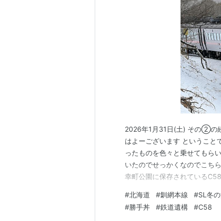
2026年1月31日(土) その
はよーございます ということ
ったものを色々と乗せてもらい
いたのでせっかくなのでこちらも。
幸町公園に保存されているC58
近くに置かれている 道内でお
#
北海道
#
釧網本線
#
SL冬
ったことのあるC58 106号
#
勝手丼
#
鉄道遺構
#
C58
存さえて…