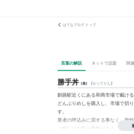
はてなブログ トップ
言葉の解説
ネットで話題
関
勝手丼
(
食
)
【
かってどん
】
釧路駅近くにある和商市場で戴ける
どんぶりめしを購入し、市場で切り
す。
業者の呼込みに屈する事なく、新鮮
ご飯には白飯と酢飯がある。