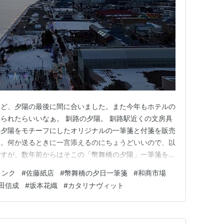
けど、夕陽の最後に間に合いました。また今年もホテルの
られたらいいなぁ。 釧路の夕陽。 釧路駅近くの文房具
の夕陽をモチーフにしたオリジナルの一筆箋と付箋を販売
す。何か送るときに一言添えるのにちょうどいいので、以
ですが、数年前からはそこの「幣舞橋の夕陽」一筆箋を愛
時に釧路で補充しましたって写真付きで書いたと思いま
リンク
#
佐藤紙店
#
幣舞橋の夕日一筆箋
#
和商市場
世から消えたので、初めて触れるような口ぶりで書きま
田信成
#
坂本花織
#
カタリナヴィット
設置されるアイスパークとで…