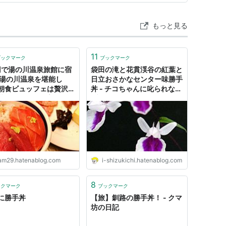
もっと見る
11
ブックマーク
ブックマーク
円で湯の川温泉旅館に宿
袋田の滝と花貫渓谷の紅葉と
 湯の川温泉を堪能し
日立おさかなセンター味勝手
朝食ビュッフェは贅沢な
丼 - チコちゃんに叱られない
丼！ - はむの備忘録
ブログ
am29.hatenablog.com
i-shizukichi.hatenablog.com
8
ックマーク
ブックマーク
に勝手丼
【旅】釧路の勝手丼！ - クマ
坊の日記