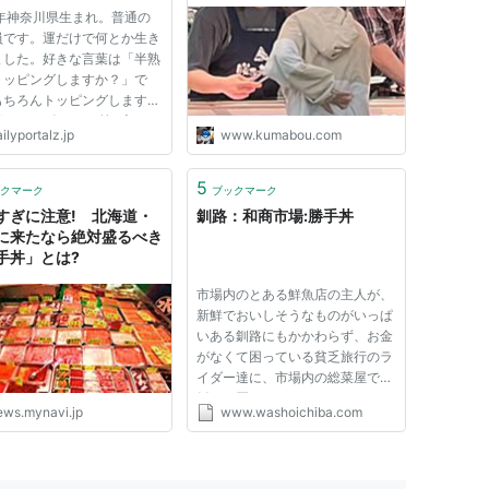
8年神奈川県生まれ。普通の
員です。運だけで何とか生き
ました。好きな言葉は「半熟
トッピングしますか？」で
もちろんトッピングします。
画インタビュー） 前の記
ilyportalz.jp
www.kumabou.com
外でのホワイトボードの使い
える ＞ライターwiki デイ
ポータルZでは以前に勝手丼
5
クマーク
ブックマーク
う記事を住さんが書いてい
すぎに注意! 北海道・
釧路：和商市場:勝手丼
...
に来たなら絶対盛るべき
手丼」とは?
市場内のとある鮮魚店の主人が、
新鮮でおいしそうなものがいっぱ
いある釧路にもかかわらず、お金
がなくて困っている貧乏旅行のラ
イダー達に、市場内の総菜屋でご
飯だけ買ってこさせた。 そのご
ews.mynavi.jp
www.washoichiba.com
飯の上に、先の店主が新鮮な海産
物を少しずつ乗せてやったこと
が"勝手丼"の始まりである。 その
後、ライダー達の口コミが北海...