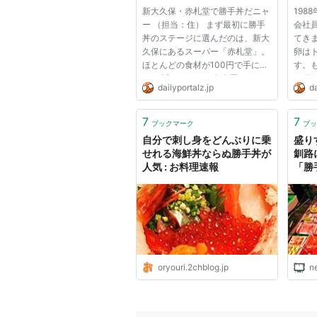
新大久保・赤札堂で勝手丼だニャ
198
ー （担当：住） まず最初に勝手
会社
丼のステージに選んだのは、新大
てき
久保にあるスーパー「赤札堂」。
卵は
ほとんどの食材が100円で手に入
す。
る。 近くにあるお弁当屋さんで
（動
dailyportalz.jp
da
白米のみを購入。用意しておいた
事：
勝手丼用特製どんぶりに白米をう
方を考
つし、いざ店内へ。 最初の勝手
リー
7
7
ブックマーク
ブッ
丼は住が担当する。 勝手丼の上...
とい
自分で刺し身をどんぶりに乗
盛り
た。 写
せれる海鮮丼ならぬ勝手丼が
釧路
人気 : お料理速報
「勝
oryouri.2chblog.jp
n