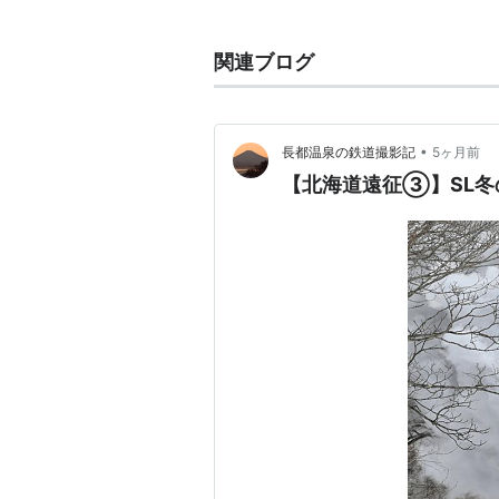
港にある市場ではなく、観光市場的
関連ブログ
•
長都温泉の鉄道撮影記
5ヶ月前
【北海道遠征③】SL冬の