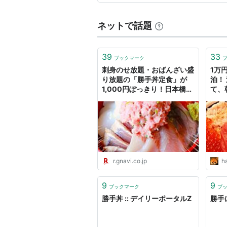
ネットで話題
39
33
ブックマーク
刺身のせ放題・おばんざい盛
1万
り放題の「勝手丼定食」が
泊！
1,000円ぽっきり！日本橋ラ
て、
ンチの穴場「魚バカ一代」が
勝手
味もコスパもハンパない - ぐ
るなび みんなのごはん
r.gnavi.co.jp
h
9
9
ブックマーク
ブ
勝手丼 :: デイリーポータルZ
勝手