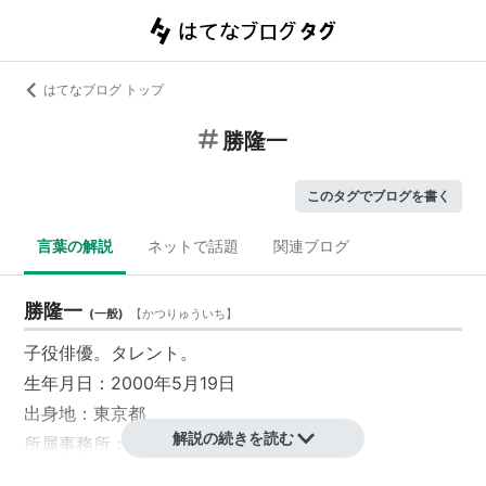
はてなブログ トップ
勝隆一
このタグでブログを書く
言葉の解説
ネットで話題
関連ブログ
勝隆一
(
一般
)
【
かつりゅういち
】
子役俳優。タレント。
生年月日：2000年5月19日
出身地：東京都
解説の続きを読む
所属事務所：
宝映テレビプロダクション