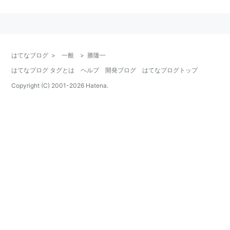
NHK教育「ヒミツのちからんど」レギュラー（2010
年）
NHK教育「大！天才てれびくん」てれび戦士（2011
はてなブログ
>
一般
>
勝隆一
年〜）
はてなブログ タグとは
ヘルプ
開発ブログ
はてなブログトップ
Copyright (C) 2001-
2026
Hatena.