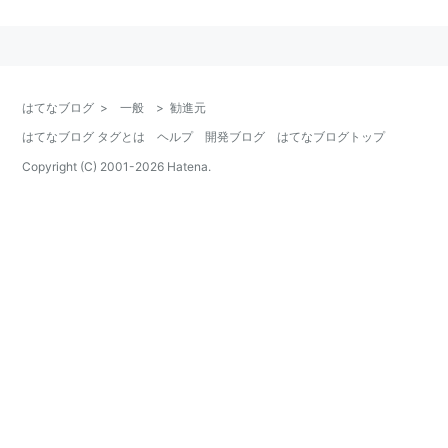
志家や大名・大商人も興行に乗り出すようになり、興行
を主催するようになると、その興行の実際の運営・プロ
デュースをするものも「勧進元」と呼ばれるようになっ
た。しかし、当時の相撲興行などは喧嘩沙汰がたえなか
はてなブログ
>
一般
>
勧進元
ったこともあり、実際の勧進元は、商人と任侠ざたの人
はてなブログ タグとは
ヘルプ
開発ブログ
はてなブログトップ
間が主に担当するようになり、それが近代に入り、芸
Copyright (C) 2001-
2026
Hatena.
能・スポーツ・プロレス・格闘技の興行が行われるよう
になっても、基本的には変わらず、大企業や篤志家がス
ポンサー
*1
になり、実際に運営・プロデュースをするの
は、任侠系の人間が江戸時代からの伝統で多くを担うこ
とになる。
（それは、美空ひばりの勧進元をつとめていた人物が、
全国最大手の暴力団の組長であったことからも有名。ま
た近年東京ドームが応援団をかたった総会屋・暴力団系
の団体と癒着し、優先席を割安で競争なしでほぼ無条件
に与えていたことが発覚し、暴対法違反の疑いで社長が