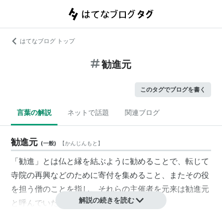
はてなブログ トップ
勧進元
このタグでブログを書く
言葉の解説
ネットで話題
関連ブログ
勧進元
(
一般
)
【
かんじんもと
】
「勧進」とは仏と縁を結ぶように勧めることで、転じて
寺院の再興などのために寄付を集めること、またその役
を担う僧のことを指し、それらの主催者を元来は勧進元
解説の続きを読む
と呼んでいた。
その後、近世に入ると相撲などの興行が盛んになると篤