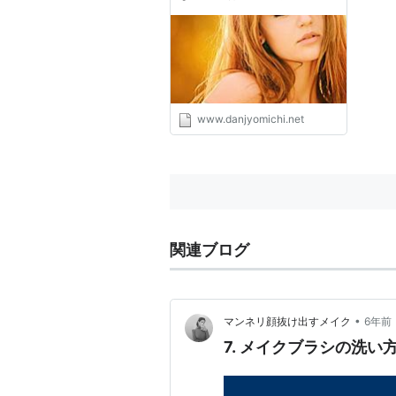
www.danjyomichi.net
関連ブログ
•
マンネリ顔抜け出すメイク
6年前
7. メイクブラシの洗い