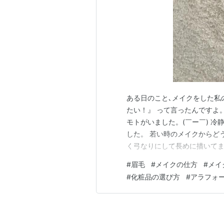
ある日のこと､メイクをした私
たい！』 って言ったんですよ。o
モトがいました。(￣ー￣) 
した。 若い時のメイクからど
く弓なりにして長めに描いて
毛にしていたつもりでしたが…な
#
眉毛
#
メイクの仕方
#
メイ
毛を目指して、眉マスカラに挑
#
化粧品の選び方
#
アラフォ
私のやり方 まとめ 今回ご紹…