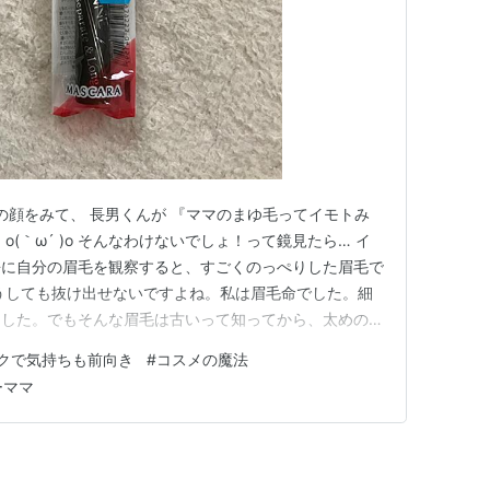
の顔をみて、 長男くんが 『ママのまゆ毛ってイモトみ
(｀ω´ )o そんなわけないでしょ！って鏡見たら… イ
冷静に自分の眉毛を観察すると、すごくのっぺりした眉毛で
うしても抜け出せないですよね。私は眉毛命でした。細
ました。でもそんな眉毛は古いって知ってから、太めの眉
んかそれも違うみたい。(^^;) そこでナチュラルな眉
クで気持ちも前向き
#
コスメの魔法
戦してみました。 セザンヌ セパレートロングマスカラ
ーママ