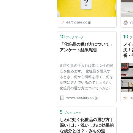
earthcare.co.jp
yu
10
10
ブックマーク
ブ
「化粧品の選び方について」
メイ
アンケート結果報告
夫！
番・
解説
化粧や肌の手入れは常に女性の関
心を集めます。 化粧品を購入す
るとき、何から情報を得て、何を
基準に選んでいるのでしょうか。
化粧品の選び方についてうかがい
ました。 若い世代は幅広く情報
www.herstory.co.jp
h
を収集、年配世代は狭くても確実
な情報を利用 購入の決め手は 全
世代で「使用感」が最多 ブラン
5
ブックマーク
ドやメーカーを変えるときの主...
しわに効く化粧品の選び方｜
深いしわ・浅いしわに効果的
な成分とは？ - みちの道