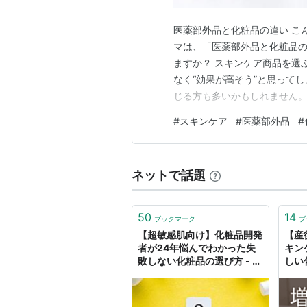
医薬部外品と化粧品の違い こ
マは、「医薬部外品と化粧品の
ますか？ スキンケア商品を選
なく“効果が高そう”と思って
じる方も多いかもしれません。
化粧品業界では、見た目や言
#
スキンケア
#
医薬部外品
#
す。 今回は「医薬部外品って
に、しっかり答えていきましょ
ネットで話題
50
14
ブックマーク
ブ
【超敏感肌向け】化粧品開発
【産
者が24年悩んでわかった失
キン
敗しない化粧品の選び方 - 健
しい
康肌スキンケア
肌の