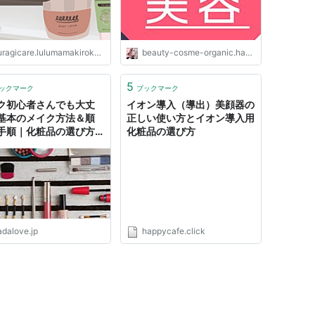
ragicare.lulumamakiroku.work
beauty-cosme-organic.hatenablog.com
5
ックマーク
ブックマーク
ク初心者さんでも大丈
イオン導入（導出）美顔器の
基本のメイク方法＆順
正しい使い方とイオン導入用
手順｜化粧品の選び方を
化粧品の選び方
 ｜ 肌らぶ
adalove.jp
happycafe.click