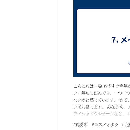
こんにちは～😊 もうすぐ今年
い一年だったんです。一つ一
ないかと感じています。 さて
いてお話します。 みなさん、
アイシャドウやチークなど、
よ～！（実は、私もつい最近
#
顔分析
#
コスメオタク
#
化
(笑)） ただ、メイクブラシ