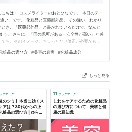
んにちは！ コスメライターのおとひなです。 本日のテー
違い」です。 化粧品と医薬部外品。 その違い、わかり
ぶとき、「医薬部外品」と書かれているだけで、なんと
しまう。 さらに、「国の認可がある＝安全性が高い」と感
 でも、そのイメージ、ちょっとだけ修正が必要かも。
葉の印象が実際の中身とズレていることも少なくないので
化粧品の選び方
#
美容の真実
#
化粧品成分
結局どうなの？」「化粧品と何が違うの？」という疑問
う。 ■スキン…
もっと見る
11
ックマーク
ブックマーク
後のシミ】本当に効くス
しわをケアするための化粧品
ケアは？30代からの正
の選び方について - 美容と健
化粧品の選び方 | ゆらぎ
康の豆知識
たしなみ