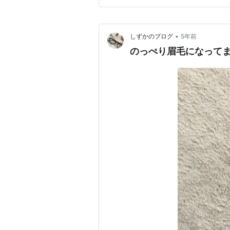
やって洗うの！？」と思われて
•
しずかのブログ
5年前
のっぺり眉毛になって