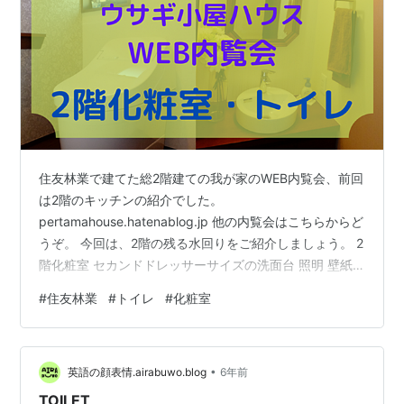
住友林業で建てた総2階建ての我が家のWEB内覧会、前回
は2階のキッチンの紹介でした。
pertamahouse.hatenablog.jp 他の内覧会はこちらからど
うぞ。 今回は、2階の残る水回りをご紹介しましょう。 2
階化粧室 セカンドドレッサーサイズの洗面台 照明 壁紙 2
階トイレ 便器 手摺 ニッチ収納 壁紙 1階と比べて 2階化粧
#
住友林業
#
トイレ
#
化粧室
室 2階化粧室入口 キッチンとは逆サイドにあるのがメイ
ンフロアの化粧室とトイレで、生産さん曰く排水パイプ
の長さ的にギリギリの位置にあるらしいです。 そのた
•
め、着工直前にパイプスペースの位置を調整してもらっ
英語の顔表情.airabuwo.blog
6年前
たのでした。 pertamahouse.hatenabl…
TOILET