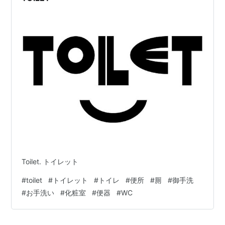
Toilet. トイレット
#
toilet
#
トイレット
#
トイレ
#
便所
#
厠
#
御手洗
#
お手洗い
#
化粧室
#
便器
#
WC