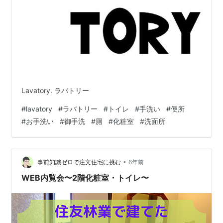
Lavatory. ラバトリー
#
lavatory
#
ラバトリー
#
トイレ
#
手洗い
#
便所
#
お手洗い
#
御手洗
#
厠
#
化粧室
#
洗面所
•
事前知識ゼロで注文住宅に挑む
6年前
WEB内覧会〜2階化粧室・トイレ〜