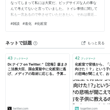
なってしまって私には大変だ、ビッグサイズな人の事な
んて考えてないと言っていました。 トイレ事情に関して
私も一言あるので申させていただきたい。 それは最近の
トイレ、水が流れる音静かすぎませんか？ 静かというよ
#
雑談
#
進化
#
化粧室
り、流れる音してます？って感じ。 上品すぎるっていう
か・・・。 「おトイレのお水が お上品に お流れるにな
る事って、とても良い事じゃありませんくってよ！」
ネットで話題
もっと見る
と、お便器様に言われてるような気もしてくるのです
が・・。 私が言うお上品すぎるトイレの水の音。 それは
水を流すと、水が渦を巻きながら中央の排…
43
42
ブックマーク
ブックマーク
Dr.ナイフ on Twitter: "【悲報】森まさ
化粧室で背後から、「
こ法務大臣、国会質疑中に化粧室に逃
向けた！？」という子
げ、メディアの取材に応じる。 予算委
の悲鳴が聞こえて、お
員長「あっちゃー」
子供に教えるのは大変
https://t.co/jAU8UoDiK1"
ママから共感の声が続
twitter.com
togetter.com