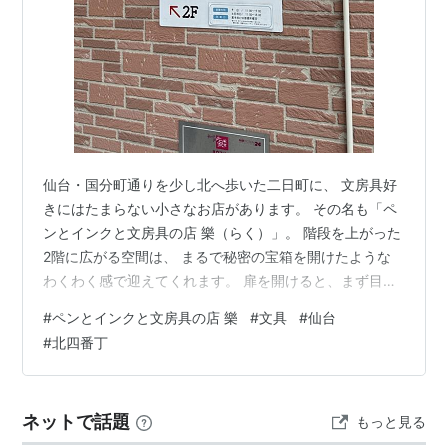
仙台・国分町通りを少し北へ歩いた二日町に、 文房具好
きにはたまらない小さなお店があります。 その名も「ペ
ンとインクと文房具の店 樂（らく）」。 階段を上がった
2階に広がる空間は、 まるで秘密の宝箱を開けたような
わくわく感で迎えてくれます。 扉を開けると、まず目に
飛び込んでくるのは壁いっぱいに並ぶインクの数々。 な
#
ペンとインクと文房具の店 樂
#
文具
#
仙台
んと300種類ほども揃っていて、眺めているだけで心が
#
北四番丁
躍ります。 ラメ入りや香り付き、さらにお店オリジナル
のインクまで種類豊富で、 試し書きをしながらお気に入
りを探す時間は格別です。 先日訪れたとき、店内には私
ネットで話題
もっと見る
のほかに2人のお客さんがいて、 一人はペンの修理をお