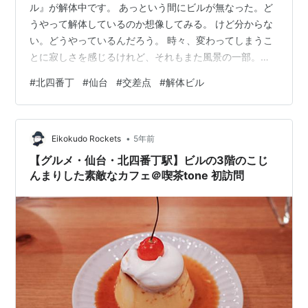
ル』が解体中です。 あっという間にビルが無なった。ど
うやって解体しているのか想像してみる。 けど分からな
い。どうやっているんだろう。 時々、変わってしまうこ
とに寂しさを感じるけれど、それもまた風景の一部。移
りゆくからこそ、今の景色を大切に見つめたい。
#
北四番丁
#
仙台
#
交差点
#
解体ビル
•
Eikokudo Rockets
5年前
【グルメ・仙台・北四番丁駅】ビルの3階のこじ
んまりした素敵なカフェ＠喫茶tone 初訪問