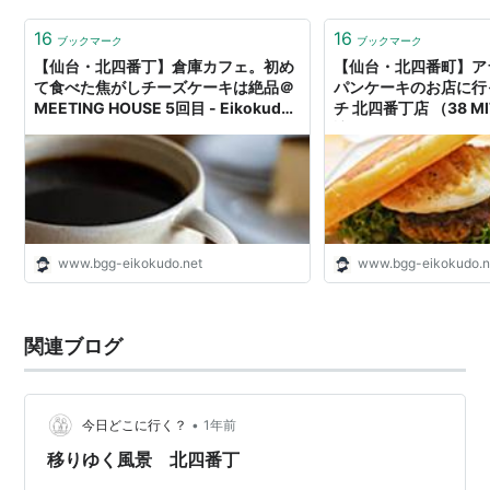
願いしており、もう一人はゆ…
16
16
ブックマーク
ブックマーク
【仙台・北四番丁】倉庫カフェ。初め
【仙台・北四番町】ア
て食べた焦がしチーズケーキは絶品＠
パンケーキのお店に行
MEETING HOUSE 5回目 - Eikokudo
チ 北四番丁店 （38 MI
Rockets
訪問 - Eikokudo Rock
www.bgg-eikokudo.net
www.bgg-eikokudo.n
関連ブログ
•
今日どこに行く？
1年前
移りゆく風景 北四番丁