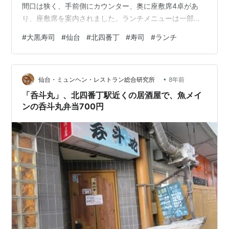
間口は狭く、手前側にカウンター、奥に座敷席4卓があ
り、座敷席を案内されました。ランチメニューは一部写
真付きで、寿司の他に海鮮丼、天丼、天ぷらなどがあ
#
大黒寿司
#
仙台
#
北四番丁
#
寿司
#
ランチ
り、焼魚定食850円～にぎり2,350円まで、値段の幅がか
なり広い。今回はちらし丼980円にしました。ちらし丼
980円 まぐろ、ほたて、たこ、蒸しえび、サーモン、カ
•
ンパチ、トピッコ、玉子焼き、きゅうり、かまぼこ、桜
仙台・ミュンヘン・レストラン総合研究所
8年前
でんぶです。ひじきと大豆煮、なめこ汁、たくあんの
「呑斗丸」、北四番丁駅近くの居酒屋で、魚メイ
他、ミニサイズのコーヒ…
ンの呑斗丸弁当700円