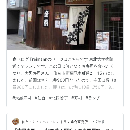
食べログ Freimannのページはこちらです 東北大学病院
近くでランチです。この日は何となくお寿司を食べたく
なり、大黒寿司さん（仙台市青葉区木町通2-1-15）にし
ました。前回はちらし丼980円だったので、今回は握り8
貫980円にしました。握りはこの他に10貫1,750円、9貫
2,350円があり、9貫の方が10貫より600円高いです。ネ
#
大黒寿司
#
仙台
#
北四番丁
#
寿司
#
ランチ
タの違いからでしょうけど、ちょっと変わった値段設定
ですね。にぎり8貫 980円 ほたて、蒸しえび、まぐろ、
サーモン、カンパチ、イカ、玉子、とびっこでした。と
•
ろろ・わかめの和え物、なめこ汁、たくあんの他、しば
仙台・ミュンヘン・レストラン総合研究所
7年前
らくしてミニサイズのコーヒーゼリーが来ました。今回