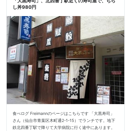
「大黒寿司」、北四番丁駅近くの寿司屋で、ちら
も前…
し丼980円
食べログ Freimannのページはこちらです 「大黒寿司」
さん（仙台市青葉区木町通2-1-15）でランチです。地下
鉄北四番丁駅で降りて大学病院に行く途中にあります。