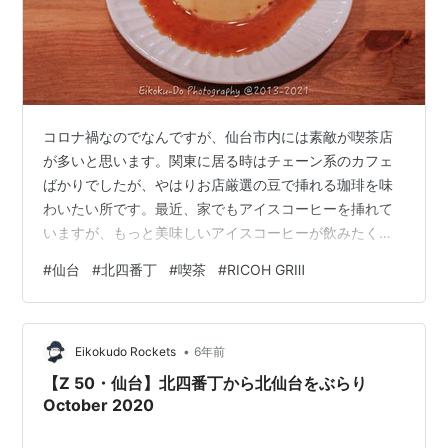
コロナ禍なのでなんですが、仙台市内には素敵が喫茶店
が多いと思います。関東に居る時はチェーン系のカフェ
ばかりでしたが、やはりお店厳選の豆で挿れる珈琲を味
わいたい所です。最近、家でもアイスコーヒーを挿れて
いますが、もっと美味しいアイスコーヒーが飲みたく
て、こちらのお店を訪ねました。 今日のお店は「喫茶
#
仙台
#
北四番丁
#
喫茶
#
RICOH GRⅢ
tone」です。仙台地下鉄北四番丁駅から数十メートルに
位置するお店です。ビルの3階で階段のみですが。 最後
までおつき合い下さい。
•
Eikokudo Rockets
6年前
【Z 50・仙台】北四番丁から北仙台をぶらり
October 2020