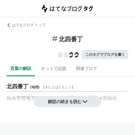
はてなブログ トップ
北四番丁
このタグでブログを書く
言葉の解説
ネットで話題
関連ブログ
北四番丁
(
地理
)
【
きたよばんちょう
】
仙台市営地下鉄：
勾当台公園
←
北四番丁
→
北仙台
解説の続きを読む