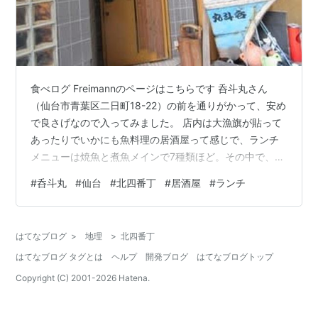
食べログ Freimannのページはこちらです 呑斗丸さん
（仙台市青葉区二日町18-22）の前を通りがかって、安め
で良さげなので入ってみました。 店内は大漁旗が貼って
あったりでいかにも魚料理の居酒屋って感じで、ランチ
メニューは焼魚と煮魚メインで7種類ほど。その中で、店
名が付いた呑斗丸弁当にしました。ライス少なめにした
#
呑斗丸
#
仙台
#
北四番丁
#
居酒屋
#
ランチ
ので50円引きになり、700円です。 料理待ちは私の前に
2名、後に1名いましたが、なぜか私は後客の後になり、
20分ほどかかりました。入店したのは午後1時過ぎなので
はてなブログ
>
地理
>
北四番丁
空いていると思うけど、これで込むお昼時だとどれだけ
はてなブログ タグとは
ヘルプ
開発ブログ
はてなブログトップ
待たされるんだろう？時間に限りのある昼休みに、これ
はキツイな～。 呑斗…
Copyright (C) 2001-
2026
Hatena.