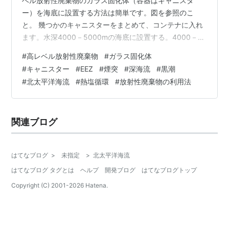
ベル放射性廃棄物のガラス固化体（容器はキャニスタ
ー）を海底に設置する方法は簡単です。図を参照のこ
と。 幾つかのキャニスターをまとめて、コンテナに入れ
ます。水深4000－5000mの海底に設置する。4000－
5000mというのは日本のEEZ平均水深と日本海溝などを
#
高レベル放射性廃棄物
#
ガラス固化体
考慮した数字です※1 4000mの海底から、高レベル放射
#
キャニスター
#
EEZ
#
煙突
#
深海流
#
黒潮
性廃棄物で加熱された深層水が海面まで上昇する過程で
#
北太平洋海流
#
熱塩循環
#
放射性廃棄物の利用法
は周囲の海水が混じりあって、そのまま上昇しないと思
われる。 そのために、4000m－5000m程度の煙突を設
けて、周囲の海水と縁を切る。煙突によって、加熱され
関連ブログ
た深層水を海面まで、海…
はてなブログ
>
未指定
>
北太平洋海流
はてなブログ タグとは
ヘルプ
開発ブログ
はてなブログトップ
Copyright (C) 2001-
2026
Hatena.