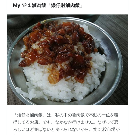
My №１滷肉飯「矮仔財滷肉飯」
「矮仔財滷肉飯」は、私の中の魯肉飯で不動の一位を獲
得してるお店。でも、なかなか行けません。なぜって恐
ろしいほど並ばないと食べられないから。笑 北投市場が