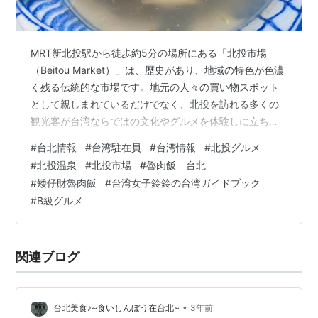
MRT新北投駅から徒歩約5分の場所にある「北投市場
（Beitou Market）」は、歴史があり、地域の特色が色濃
く残る伝統的な市場です。地元の人々の買い物スポット
として親しまれているだけでなく、北投を訪れる多くの
観光客が台湾ならではの文化やグルメを体験しに立ち寄
る場所でもあります。 今回は、あの有名な「矮仔財魯肉
#
台北情報
#
台湾駐在員
#
台湾情報
#
北投グルメ
飯」がどうしても食べたくて、北投市場まで足を運んで
#
北投温泉
#
北投市場
#
魯肉飯 台北
きました！ 北投市場について 北投市場は、日本統治時代
#
矮仔財魯肉飯
#
台湾女子鈴鈴の台湾ガイドブック
の1920年代ごろにできたと言われています。温泉観光が
#
B級グルメ
盛んになったことで、周辺に自然と人が集まり、にぎや
かな市場ができていったそうです。 その後、戦後には公
設市場として整備され、地…
関連ブログ
•
台北美食♪~食いしんぼう在台北~
3年前