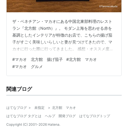
ザ・ベネチアン・マカオにある中国北東部料理のレスト
ラン『北方館（North）』。 モダン上海を思わせる赤を
基調としたインテリアが特徴のお店で、こちらの揚げ茄
子がすごく美味しいらしいと妻が見つけてきたので、マ
カオに行った際に行ってきました。 感想・オススメ度
★★★★★ オススメ度は星５つです。 味の満足度は？
#
マカオ 北方館 揚げ茄子
#
北方館 マカオ
★★★★★ 雰囲気・清潔感は？ ★★★★★ 店員さんは
#
マカオ グルメ
感じがよいか？ ★★★★★ 家族・友人と再来店したい
か？ ★★★★★ 名物の揚げ茄子が絶品。こんな美味し
い揚げ茄子は初めて食べた。絶対食べて欲しい一品。 高
関連ブログ
級感とモダンさが合わさった店内のインテリアがかっこ
よい マカオに行く方には確実…
はてなブログ
>
未指定
>
北方館 マカオ
はてなブログ タグとは
ヘルプ
開発ブログ
はてなブログトップ
Copyright (C) 2001-
2026
Hatena.