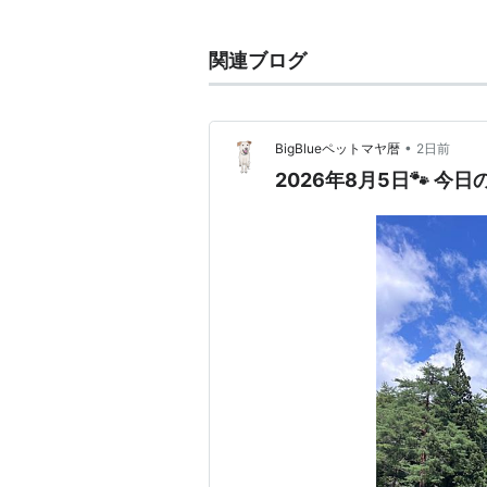
全国地方公共団体コード
（
市町
関連ブログ
19209-1
•
BigBlueペットマヤ暦
2日前
2026年8月5日🐾 今