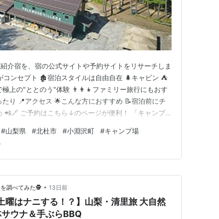
ビ紹介宿を、宿の公式サイトや予約サイトをリサーチしま
がコンセプト 🏚️宿泊スタイルは自由自在 🌲キャビン ⛺
上の"ととのう"体験 👨‍👩‍👧ファミリー旅行にもおす
たり 📍アクセス 🌟こんな方におすすめ 📝宿泊前にチ
 📲🔗 ご予約はこちら↓のページが便利！ 「キャンプ
ない。」「自然の中でリフレッシュしたい。」そんな方に
#
山梨県
#
北杜市
#
小淵沢町
#
キャンプ場
・小淵沢エリアにあるFOLKWOOD VILLAGE 八ヶ
岳
•
調べてみた🕵️
13日前
【土曜はナニする！？】山梨・清里旅 大自然
サウナ＆手ぶらBBQ