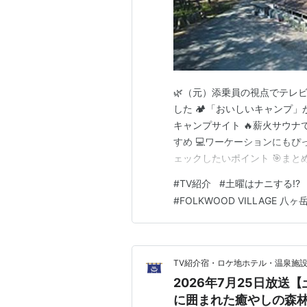
🌿（元）添乗員の視点でテレ
した 🏕️「おいしいキャンプ」
キャンプサイト 🔥薪火サウナで極
すめ 💻ワーケーションにもぴっ
ェックしたいポイント 🎯まとめ
は好きだけど、快適さも譲れ
#
TV紹介
#
土曜はナニする!?
おすすめしたいのが、山梨県北杜市
#
FOLKWOOD VILLAGE 八ヶ
岳です✨ 八ヶ岳と…
TV紹介宿・ロケ地ホテル・温泉施設を
2026年7月25日放送
に囲まれた癒やしの森林