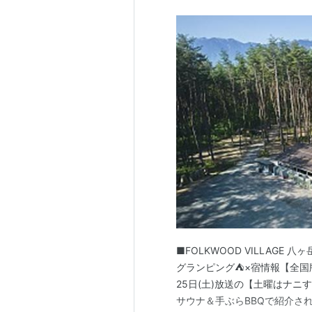
■FOLKWOOD VILLAGE 
グランピング⛺×宿情報【全国版
25日(土)放送の【土曜はナ
サウナ＆手ぶらBBQで紹介さ