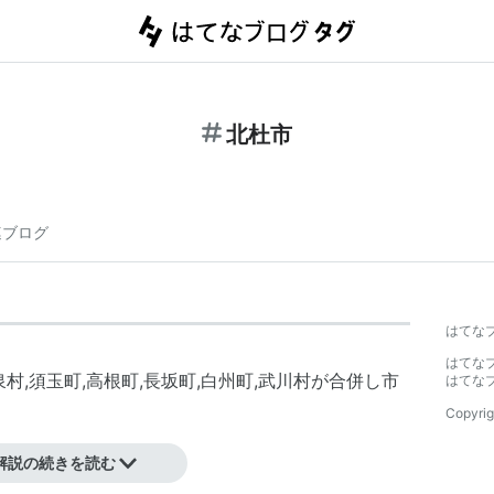
北杜市
連ブログ
はてな
はてな
泉村
,
須玉町
,
高根町
,
長坂町
,
白州町
,
武川村
が合併し市
はてな
Copyrig
。
解説の続きを読む
ら。