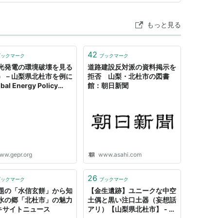
もっと見る
42
ブックマーク
ブックマーク
光発電の環境破壊を見る
道路建設反対派の資料掲示を
）－山梨県北杜市を例に
拒否 山梨・北杜市の図書
obal Energy Policy
館：朝日新聞
arch
ww.gepr.org
www.asahi.com
26
ブックマーク
ブックマーク
題の「水信玄餅」から知
【金生遺跡】ユニークな中空
水の郷「北杜市」の魅力
土偶と黒い注口土器（妄想話
エキサイトニュース
アリ）【山梨県北杜市】 - も