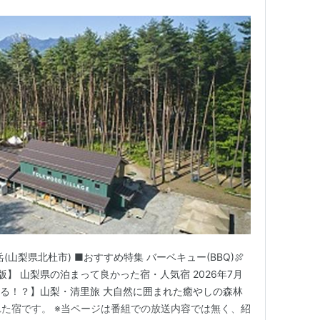
八ヶ岳(山梨県北杜市) ■おすすめ特集 バーベキュー(BBQ)🍖
】 山梨県の泊まって良かった宿・人気宿 2026年7月
ニする！？】山梨・清里旅 大自然に囲まれた癒やしの森林
れた宿です。 ※当ページは番組での放送内容では無く、紹