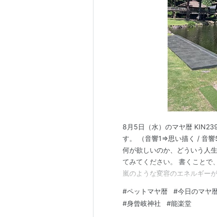
8月5日（水）のマヤ暦 KIN23
す。 （音響1⇒思い描く / 音
何が欲しいのか、どういう人
てみてください。 書くことで
嵐のような変容のエネルギーが
良い方向へ進みますが、ネガテ
#
ペットマヤ暦
#
今日のマヤ
ドを捨てることで、理解者が格
#
身曾岐神社
#
能楽堂
してくれます。 ★…