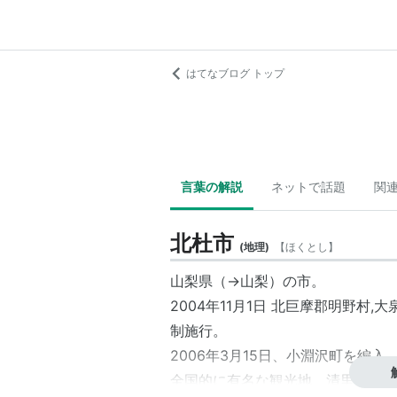
はてなブログ トップ
言葉の解説
ネットで話題
関
北杜市
(
地理
)
【
ほくとし
】
山梨県
（→山梨）の市。
2004年11月1日 北巨摩郡
明野村
,
大
制施行。
2006年3月15日、
小淵沢町
を編入
全国的に有名な観光地、
清里
もこち