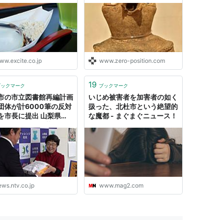
のづくりとことだまの国
ww.excite.co.jp
www.zero-position.com
19
ブックマーク
ブックマーク
市の市立図書館再編計画
いじめ被害者を加害者の如く
団体が計6000筆の反対
扱った、北杜市という絶望的
を市長に提出 山梨県
な魔都 - まぐまぐニュース！
024年3月5日掲載）｜
 NEWS NNN
ews.ntv.co.jp
www.mag2.com