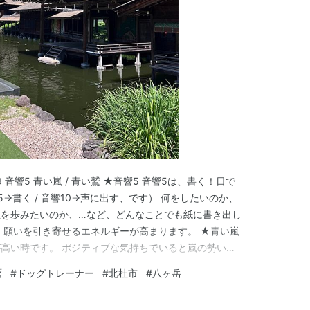
9 音響5 青い嵐 / 青い鷲 ★音響5 音響5は、書く！日で
響5⇒書く / 音響10⇒声に出す、です） 何をしたいのか、
生を歩みたいのか、…など、どんなことでも紙に書き出し
、願いを引き寄せるエネルギーが高まります。 ★青い嵐
高い時です。 ポジティブな気持ちでいると嵐の勢いで
ィブでいるとそれも加速していくので要注意！ プライ
暦
#
ドッグトレーナー
#
北杜市
#
八ヶ岳
段に増えます。 そして、理解者の存在は人生を豊かに