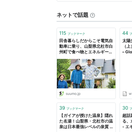
ネットで話題
115
44
ブックマーク
田舎暮らしだからこそ電気自
太陽
動車に乗り、山梨県北杜市白
（上
州町で食べ物とエネルギーを
– Gl
自給しながら、自分が食べる
Rese
分優先で無農薬の農園を営ん
でいます（文・玉置標本） -
SUUMOタウン
suumo.jp
w
39
30
ブックマーク
【ガイアが授けた温泉】隠れ
超話
た名湯！山梨県・北杜市の温
る、
泉は日本最強レベルの泉質 /
- 