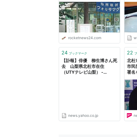
おススメの温泉3つ紹介
rocketnews24.com
w
24
22
ブックマーク
【訃報】俳優 柳生博さん死
北杜
去 山梨県北杜市在住
市民
（UTYテレビ山梨） -
署名
Yahoo!ニュース
（2
YBS
news.yahoo.co.jp
n