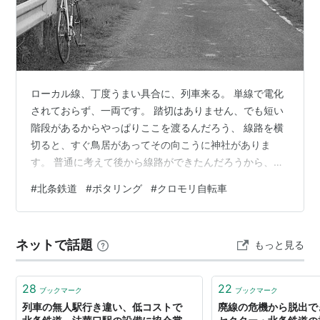
ローカル線、丁度うまい具合に、列車来る。 単線で電化
されておらず、一両です。 踏切はありません、でも短い
階段があるからやっぱりここを渡るんだろう、 線路を横
切ると、すぐ鳥居があってその向こうに神社がありま
す。 普通に考えて後から線路ができたんだろうから、鳥
居の位置が変わったのかも？ 線路脇の道路を進みます。
#
北条鉄道
#
ポタリング
#
クロモリ自転車
車は殆ど通らない、農道って訳ではなさそうですが、 農
道なのかな？ こちらの踏切は遮断機はありません、 続く
道路の幅からして歩行者用かな？ 丁度上手く列車が来
ネットで話題
もっと見る
る。（2回目） 乗ってる人は、学生さんが多かったよう
です。 さよらなぁ～＆行ってらっしゃい～ やっぱり一両
です。 この手荷物取り扱いっ…
28
22
ブックマーク
ブックマーク
列車の無人駅行き違い、低コストで
廃線の危機から脱出で