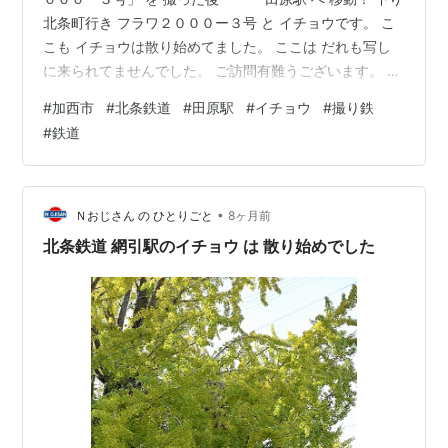
北条町行き フラワ２０００ー３号 と イチョウです。 こ
こも イチョウは散り始めてました。 ここは だれも写し
に来られてませんでした。 ご訪問有難うございます。 皆
さまの「☆：スター」クリック を 励みに 毎日 更新に チ
#
加西市
#
北条鉄道
#
田原駅
#
イチョウ
#
撮り鉄
ャレンジ しています。 ランキングに参加中。クリックし
#
鉄道
て応援お願いします！
•
Ｎおじさん の ひとりごと
8ヶ月前
北条鉄道 網引駅のイチョウ は 散り始めでした