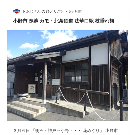
ていくことにしました。ここに直売所があることは前か
ら知っていましたが、中に入るのは今回が初めて。 「JA
•
Ｎおじさん の ひとりごと
5ヶ月前
兵庫六甲 農…
小野市 鴨池 カモ・北条鉄道 法華口駅 枝垂れ梅
３月６日 「明石～神戸～小野・・・ 花めぐり」 小野市