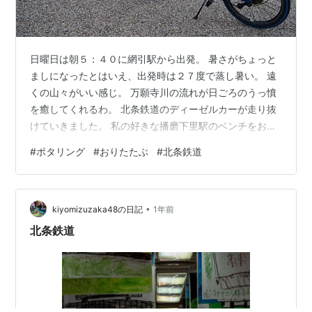
日曜日は朝５：４０に網引駅から出発。 暑さがちょっと
ましになったとはいえ、出発時は２７度で蒸し暑い。 遠
くの山々がいい感じ。 万願寺川の流れが日ごろのうっ憤
を癒してくれるわ。 北条鉄道のディーゼルカーが走り抜
けていきました。 私の好きな播磨下里駅のベンチをお借
りして朝ごはんにします。 今日はセブンのサンドで。 食
#
ポタリング
#
おりたたぶ
#
北条鉄道
事後、元農業倉庫の基礎をしげしげ眺めます。 長石製の
基礎に丸穴が開いている。鉄柵をはめ込むためのもの
か？ そのそばに横たわる丸太は、かつての通信柱でし
•
た。 昭和２８年のプレート付き。 駅を出て北条町方面へ
kiyomizuzaka48の日記
1年前
進みます。線路を渡らないといけない神社。 田舎っぽく
北条鉄道
て素敵です。 長駅に着きました…