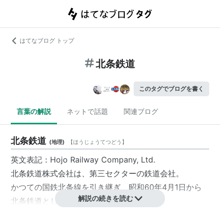
はてなブログ トップ
北条鉄道
このタグでブログを書く
言葉の解説
ネットで話題
関連ブログ
北条鉄道
(
地理
)
【
ほうじょうてつどう
】
英文表記：Hojo Railway Company, Ltd.
北条鉄道
株式会社
は、
第三セクター
の鉄道会社。
かつての
国鉄
北条線を引き継ぎ、昭和60年4月1日から
解説の続きを読む
北条鉄道
として営業している。