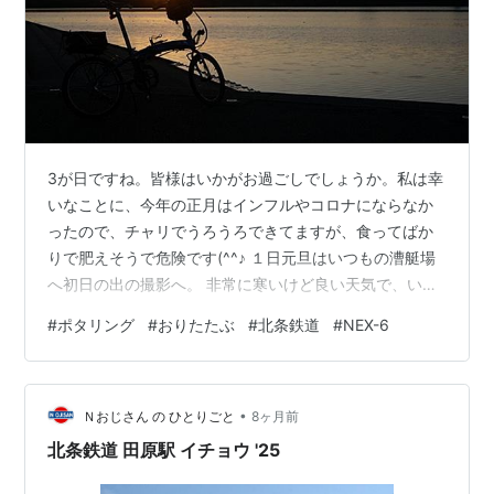
3が日ですね。皆様はいかがお過ごしでしょうか。私は幸
いなことに、今年の正月はインフルやコロナにならなか
ったので、チャリでうろうろできてますが、食ってばか
りで肥えそうで危険です(^^♪ １日元旦はいつもの漕艇場
へ初日の出の撮影へ。 非常に寒いけど良い天気で、いい
日の出でした。帰宅後は双方の実家へ挨拶。おせちをい
#
ポタリング
#
おりたたぶ
#
北条鉄道
#
NEX-6
ただきゆっくりします。 ２日は風がきつそうなのでチャ
リ活はお休み。家の掃除です。古い書類などを処分して
終わる。 ３日、今朝は気温１度でかなり寒い。朝５時に
•
出ても真っ暗なので、６時２０分まで待ってから出発。
Ｎおじさん の ひとりごと
8ヶ月前
夜明け前のでっかい月が出ていました。 加古川を渡る橋
北条鉄道 田原駅 イチョウ '25
の欄干には雪が積もっています。深夜…