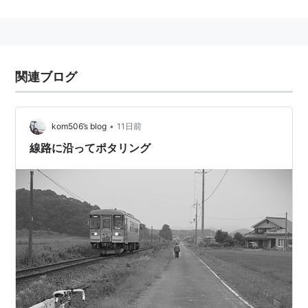
路線
粟生駅
―
網引駅
―
田原駅
―
法華口駅
―
播磨下里駅
―
長駅
―
播磨横田駅
―
北条町駅
関連ブログ
接続路線
粟生駅
で、神鉄（
神戸電鉄
）
粟生線
、
JR西日本
加古川線
に接続している。
•
kom506’s blog
11日前
線路に沿ってポタリング