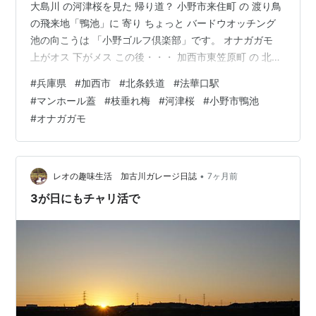
大島川 の河津桜を見た 帰り道？ 小野市来住町 の 渡り鳥
の飛来地「鴨池」に 寄り ちょっと バードウオッチング
池の向こうは 「小野ゴルフ倶楽部」です。 オナガガモ
上がオス 下がメス この後・・・ 加西市東笠原町 の 北条
鉄道「法華口駅」に寄り 枝垂れ梅 は 散り始めてまし
#
兵庫県
#
加西市
#
北条鉄道
#
法華口駅
た。 電車が来るまで 時間があり 電車は撮らず 帰りまし
#
マンホール蓋
#
枝垂れ梅
#
河津桜
#
小野市鴨池
た。 河津桜は ２輪 咲いてました。 駅舎前のマンホール
#
オナガガモ
市内の北条高校の生徒さんがデザインをしたようです。
キハ４０の車両に、市のマスコットキャラクター「ねっ
ぴ～」と 背景には「気球の飛ぶまち加西」の 気球が…
•
レオの趣味生活 加古川ガレージ日誌
7ヶ月前
3が日にもチャリ活で