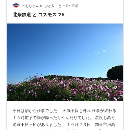
•
についたんですが、そこから北条鉄道も最近多いしな
Ｎおじさん の ひとりごと
9ヶ月前
あ、と思ってそこからはJR加古川線の北の終点、谷川駅
北条鉄道 と コスモス '25
まで行きました。北条鉄道での旅はここで２回ほど…
今日は朝から仕事でした。 天気予報も外れ 仕事が終わる
１５時前まで雨が降ったりやんだりでした。 湿度も高く
絶縁不良ヶ所がありました。 １０月２３日、加東市河高