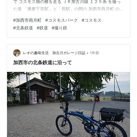
で コスモス畑の横を走る ＪＲ加古川線 １２５系 を撮っ
た後 「播磨下里駅」と「長駅」の間の 加西市両月町 の
コスモス畑 「コスモスパーク」へ・・・ 雲一つない晴天
#
加西市両月町
#
コスモスパーク
#
コスモス
の下 見ごろのコスモス畑でした。 フラワ2000-２号 下り
#
北条鉄道
#
鉄道
#
撮り鉄
コスモス畑の そばを走行・・・ 動画も撮りました。 逆
光でした・・・ ご訪問有難うございます。 皆さまの
「☆：スター」クリック を 励みに 毎日 更新に チャレン
ジ しています。 ランキングに参加中。クリックし…
•
レオの趣味生活 加古川ガレージ日誌
1年前
加西市の北条鉄道に沿って