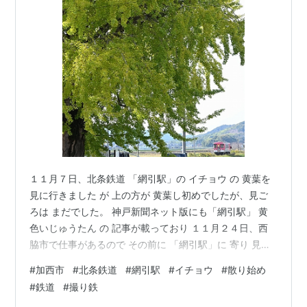
１１月７日、北条鉄道 「網引駅」の イチョウ の 黄葉を
見に行きました が 上の方が 黄葉し初めでしたが、見ご
ろは まだでした。 神戸新聞ネット版にも「網引駅」 黄
色いじゅうたん の 記事が載っており １１月２４日、西
脇市で仕事があるので その前に 「網引駅」に 寄り 見て
きました。 人が多く じゅうたん は 写しませんでした。
#
加西市
#
北条鉄道
#
網引駅
#
イチョウ
#
散り始め
上り 粟生駅行き フラワ２０００ー３号 と イチョウ 上部
#
鉄道
#
撮り鉄
は イチョウの葉が落ちてます。 イチョウ と 上り 粟生駅