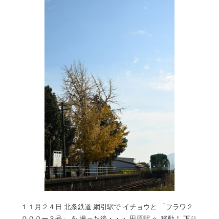
１１月２４日 北条鉄道 網引駅で イチョウと 「フラワ２
０００ー３号」 を 撮った後・・・ 田原駅 へ 移動！ 下り