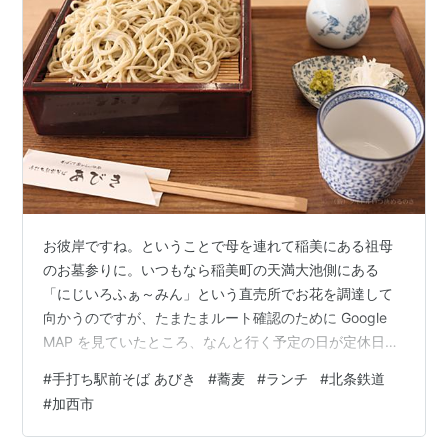
お彼岸ですね。ということで母を連れて稲美にある祖母
のお墓参りに。いつもなら稲美町の天満大池側にある
「にじいろふぁ～みん」という直売所でお花を調達して
向かうのですが、たまたまルート確認のために Google
MAP を見ていたところ、なんと行く予定の日が定休日と
なってました（後日確認したところ第 1木曜日のみのよう
#
手打ち駅前そば あびき
#
蕎麦
#
ランチ
#
北条鉄道
なので Google MAP のデータが間違ってる？）。 行って
#
加西市
休みだったらたまらんので今回は「こうべアグリパーク
（旧農業公園）」の入り口付近にある JA の直売所に寄っ