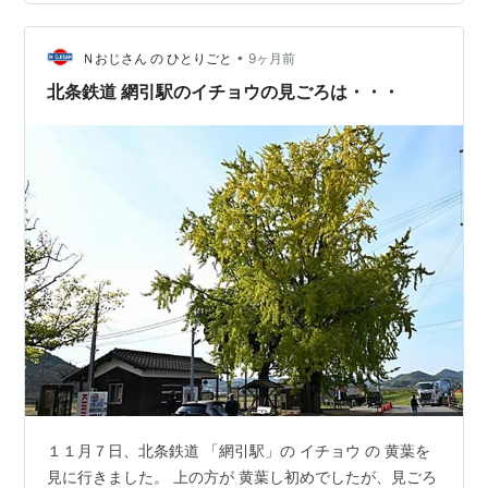
行き フラワ２０００ー３号の動画を撮りました。
www.youtube.com ご訪問有難うございます。 皆さまの
「☆：スター」クリック を 励みに 毎…
•
Ｎおじさん の ひとりごと
9ヶ月前
北条鉄道 網引駅のイチョウの見ごろは・・・
１１月７日、北条鉄道 「網引駅」の イチョウ の 黄葉を
見に行きました。 上の方が 黄葉し初めでしたが、見ごろ