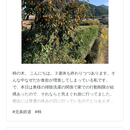
柿の木。 こんにちは。３連休も終わりつつあります。そ
んな中なぜだか食欲が増進してしまっている私です。
で、本日は奥様の掃除洗濯の関係で家での行動制限が結
構あったので、それならと気まぐれ旅に行ってました。
都会には普通の休みの日に行っているのでとりあえず田
舎方向でと駅に着くまでに大体決めて・・・ぐらいの無
#
北条鉄道
#
柿
計画デタラメっぷりです。大体の行程としましては、と
りあえず神戸駅から歩いて神戸電鉄粟生線に乗って、ぐ
らいまでしたね。 で、だらだらと鈍行に揺られて粟生駅