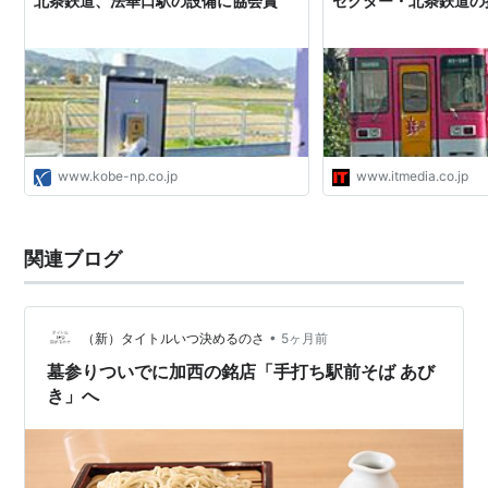
北条鉄道、法華口駅の設備に協会賞
セクター・北条鉄道の
www.kobe-np.co.jp
www.itmedia.co.jp
関連ブログ
•
（新）タイトルいつ決めるのさ
5ヶ月前
墓参りついでに加西の銘店「手打ち駅前そば あび
き」へ