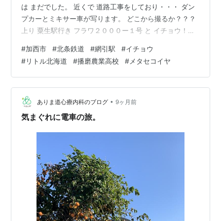
は まだでした。 近くで 道路工事をしており・・・ ダン
プカーとミキサー車が写ります。 どこから撮るか？？？
上り 粟生駅行き フラワ２０００ー１号 と イチョウ！
（右下隅に電車を入れました） 網引駅を発車！ 後ろ姿で
#
加西市
#
北条鉄道
#
網引駅
#
イチョウ
す。 播州鉄道（１９１５年 北条町ー粟生間が開通して１
#
リトル北海道
#
播磨農業高校
#
メタセコイヤ
１０周年） １１０周年を記念して、大形円形ヘッドマー
クが付いていました。 この後、「リトル北海道」の風景
が見られる「兵庫県立播磨農業高等学校」へ 北海道を連
想させる 景色で「リトル北海道」とＰＲされています。
•
ありま道心療内科のブログ
9ヶ月前
メタセ…
気まぐれに電車の旅。