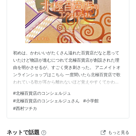
初めは、かわいいがたくさん溢れた百貨店だなと思って
いたけど物語が進むにつれて北極百貨店が創設された理
由を明かさせるが、すごく突き刺さった。 アニメイトオ
ンラインショップはこちら 一度聞いたら北極百貨店で歌
われている歌が耳から離れないほど覚えやすくてかわい
いメロディの歌！！かわいいだけじゃなくて、涙溢れる
#
北極百貨店のコンシェルジュ
感動もあって、すごく楽しませてもらいました！！ 映画
#
北極百貨店のコンシェルジュさん
#
小学館
『北極百貨店のコンシェルジュさん』公式サイト ©2023
#
西村ツチカ
西村ツチカ／小学館／「北極百貨店のコンシェルジュさ
ん」製作委員会 トリニタらいふ：X（旧Twitter）トリニ
タらいふ：Instagram
ネットで話題
もっと見る