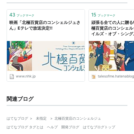
43
15
ブックマーク
ブックマーク
映画「北極百貨店のコンシェルジュさ
頑張る全ての人に贈る
ん」Eテレで放送決定!!
極百貨店のコンシェルジ
イルズ・オブ・シング
www.nhk.jp
talesofme.hatenablo
関連ブログ
はてなブログ
>
未指定
>
北極百貨店のコンシェルジュ
はてなブログ タグとは
ヘルプ
開発ブログ
はてなブログトップ