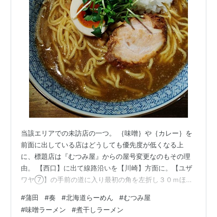
当該エリアでの未訪店の一つ。 ｛味噌｝や｛カレー｝を
前面に出している店はどうしても優先度が低くなる上
に、標題店は『むつみ屋』からの屋号変更なのもその理
由。 【西口】に出て線路沿いを【川崎】方面に。【ユザ
ワヤ⑦】の手前の道に入り最初の角を左折し３０ｍほど
歩いた右手。 店内は壁に向いたストレート八席のカウン
#
蒲田
#
奏
#
北海道らーめん
#
むつみ屋
ター、四人掛けのテーブルが三卓。 １１：１０の入店で
#
味噌ラーメン
#
煮干しラーメン
先客は四。しかしその後の来客は十一となかなかの盛