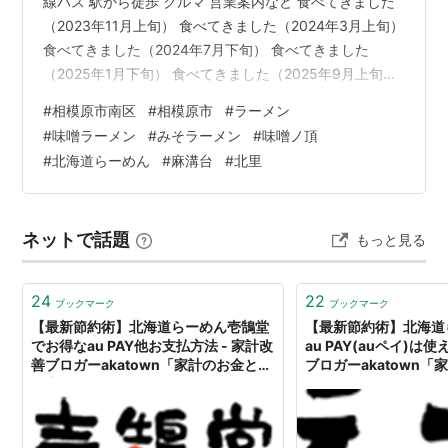
線バス 駅から徒歩 クルマ 営業案内など 食べてきました
（2023年11月上旬） 食べてきました（2024年3月上旬）
食べてきました（2024年7月下旬） 食べてきました
（2025年1月下旬） 食べてきました（2025年9月上旬）
食べてきました（2026年6月上旬） まとめ 北海道らーめ
#
相模原市南区
#
相模原市
#
ラーメン
ん 味噌ノ頂とは 神奈川県相模原市南区麻溝台１丁目の県
#
味噌ラーメン
#
みそラーメン
#
味噌ノ頂
道52号線沿い、県立麻溝台高校のそばで営業している、
#
北海道らーめん
#
麻溝台
#
北里
こだわりの味噌ラーメンを求めてお客さんが途切れない
美味しいお店です。 2017年12月にこの場所で開業、今で
は待機列ができることも多い、とても人気…
ネットで話題
もっと見る
24
22
ブックマーク
ブックマーク
【最新節約術】北海道らーめん壱鵠堂
【最新節約術】北海道
でお得なau PAY他お支払方法 - 家計改
au PAY(auペイ)は使
善ブロガーakatown「家計のお金と心
ブロガーakatown
を支える帳簿」
支える帳簿」