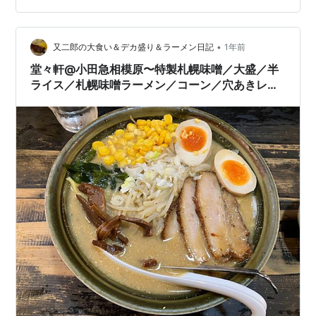
況。 オーダーは各所に置かれたメニューを見て直接。会
計は食後に、渡された伝票を持ち、入り口脇のレジで。
食したのは、「期間限定」と書かれている濃厚煮干し味
•
又二郎の大食い＆デカ盛り＆ラーメン日記
1年前
噌らーめん+麺大盛り。値段は950+140…
堂々軒@小田急相模原〜特製札幌味噌／大盛／半
ライス／札幌味噌ラーメン／コーン／穴あきレン
ゲ／深夜3:00まで営業〜