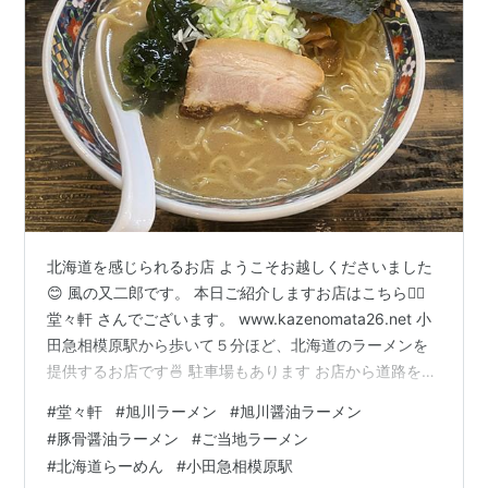
北海道を感じられるお店 ようこそお越しくださいました
😊 風の又二郎です。 本日ご紹介しますお店はこちら💁‍♂️
堂々軒 さんでございます。 www.kazenomata26.net 小
田急相模原駅から歩いて５分ほど、北海道のラーメンを
提供するお店です🍜 駐車場もあります お店から道路を挟
んで斜め向かいの月極駐車場に６台分用意されておりま
#
堂々軒
#
旭川ラーメン
#
旭川醤油ラーメン
す。 早速入店‼️ 休日10:40ごろの到着で先客２名、後客
#
豚骨醤油ラーメン
#
ご当地ラーメン
４名。 早めの時間帯にしては結構な客入りじゃないです
#
北海道らーめん
#
小田急相模原駅
かね？？ 券売機 札幌味噌がトップ、続いて旭川醤油、函