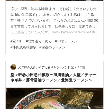
涼しい深夜に沁みる味噌 ようこそお越しくださいました
🤗 風の又二郎です。 本日ご紹介しますお店はこちら💁
堂々軒 さんでございます。 こちらのお店はなんと朝3:00
まで営業しておられまして、仕事終わりに一度来てみよ
うと画策していたんです。 www.kazenomata26.net 券
売機 札幌味噌、旭川醤油、函館塩がそれぞれ¥900スター
#
堂々軒
#
北海道らーめん
#
味噌ラーメン
ト、辛味噌味玉入¥1000などなど。 前回は旭川醤油を食
#
小田急相模原駅
#
深夜のラーメン
べたので、今回は味噌でいこうかな？ ということで、本
日のオーダーは… 特製札幌味噌＋大盛＋半ライス 全部で
¥1350でございます。 ライス、丼ものには売り切れラン
プが点灯中😭 ライスの残りが少ないってこと…
•
又二郎の大食い＆デカ盛り＆ラーメン日記
4年前
堂々軒@小田急相模原〜旭川醤油／大盛／チャー
ネギ丼／豚骨醤油ラーメン／北海道ラーメン〜