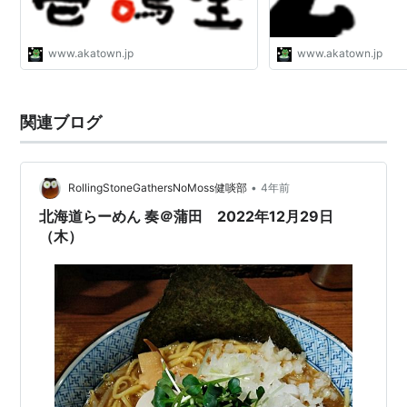
www.akatown.jp
www.akatown.jp
関連ブログ
•
RollingStoneGathersNoMoss健啖部
4年前
北海道らーめん 奏＠蒲田 2022年12月29日
（木）