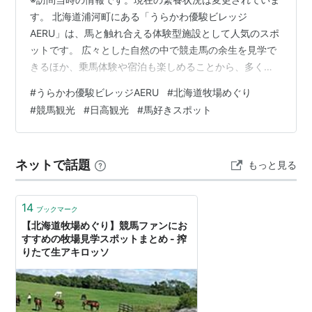
す。 北海道浦河町にある「うらかわ優駿ビレッジ
AERU」は、馬と触れ合える体験型施設として人気のスポ
ットです。 広々とした自然の中で競走馬の余生を見学で
きるほか、乗馬体験や宿泊も楽しめることから、多くの
競馬ファンや観光客が訪れています。 この記事では、う
#
うらかわ優駿ビレッジAERU
#
北海道牧場めぐり
らかわ優駿ビレッジAERUを訪れた際の記録をまとめてい
#
競馬観光
#
日高観光
#
馬好きスポット
ます。 ※見学や撮影に関するルールは変更されることが
あるため、訪問前には公式案内で最新情報をご確認くだ
さい。 ▶北海道の馬産地・牧場見学情報をまとめていま
ネットで話題
もっと見る
す日高・胆振地方を中心に、実際に訪れた牧場や見学ス
ポットを紹介しています。 【北海道牧…
14
ブックマーク
【北海道牧場めぐり】競馬ファンにお
すすめの牧場見学スポットまとめ - 搾
りたて生アキロッソ