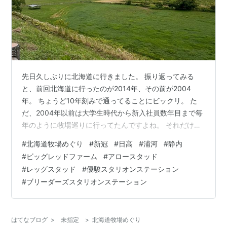
先日久しぶりに北海道に行きました。 振り返ってみる
と、前回北海道に行ったのが2014年、その前が2004
年。 ちょうど10年刻みで通ってることにビックリ。 た
だ、2004年以前は大学生時代から新入社員数年目まで毎
年のように牧場巡りに行ってたんですよね。 それだけこ
の30年余りで私の環境も変わったということでしょう。
#
北海道牧場めぐり
#
新冠
#
日高
#
浦河
#
静内
当然、牧場側の対応もすっかり変わりました。 そのあた
#
ビッグレッドファーム
#
アロースタッド
りも含め2004年→2014年→2024年の牧場巡りの歴史を
#
レッグスタッド
#
優駿スタリオンステーション
振り返ってみました。 懐かしいあの馬の写真も。
#
ブリーダーズスタリオンステーション
■2004年 ノーザンホースパーク ビッグレッドファーム
明和 アロースタッド 日高軽種馬農協門別種馬場 ブリー
ダーズスタリ…
はてなブログ
>
未指定
>
北海道牧場めぐり