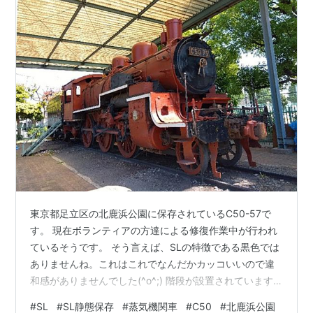
東京都足立区の北鹿浜公園に保存されているC50-57で
す。 現在ボランティアの方達による修復作業中が行われ
ているそうです。 そう言えば、SLの特徴である黒色では
ありませんね。これはこれでなんだかカッコいいので違
和感がありませんでした(^o^;) 階段が設置されています
が、修復作業中のため、車両に立ち入ることができませ
#
SL
#
SL静態保存
#
蒸気機関車
#
C50
#
北鹿浜公園