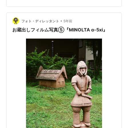
ん。 設置されていた案内看板によると、「C5057（中距
離用小型テンダ機関車） ここに展示されている蒸気機関
車は、1929年（昭和4年）に製造されました。1971年
•
（昭和46年）に引退して足立区に来るまで、旅客・貨物
フォト・ディレッタント
5年前
用機関車として約200万km（キロメートル）も走り続け
お蔵出しフィルム写真⑤『MINOLTA α-5xi』
ました。」と…