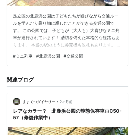
足立区の北鹿浜公園は子どもたちが遊びながら交通ルー
ルを学んだり乗り物に親しむことができる交通公園で
す。 この公園では、子どもが（大人も）大喜びなミニ列
車が運行されています！ 踏切を備えた本格的な線路もあ
ります。 本当の駅のように券売機も改札もあります。 券
売機で切符を買ってから乗りますが、値段が安くてびっ
#
ミニ列車
#
北鹿浜公園
#
交通公園
くりします！ 大人（中学生〜） 70円 小学生 30円 幼児
無料 可愛らしいけど力持ちの列車です。小さい子どもだ
けで乗ると危険なので幼児は大人が一緒に乗ります。公
関連ブログ
園内をぐるっと一周、大人も童心に帰って楽しめます。
（列車の運転は土日と水曜日が基本です。毎日運転では
ないのでご注意下さい！詳細は…
•
ままてつダイヤりー
2ヶ月前
レアなカラー？ 北鹿浜公園の静態保存車両C50-
57（修復作業中）