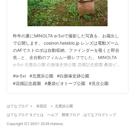
昨年の夏にMINOLTA α-5xiで撮影した写真を、お蔵出し
で公開します。 cosinon.hateblo.jp レンズは電動ズーム
のAFでストロボは自動収納、ファインダーを覗くと即合
焦…と、全自動のフィルム一眼レフでした。 MINOLTA
α-5xi 北鹿浜公園 白旗塚史跡公園 花畑記念庭園 桑袋ビオ
トープ公園 見次公園 北鹿浜公園 parks.prfj.or.jp
#
α-5xi
#
北鹿浜公園
#
白旗塚史跡公園
MINOLTA α-5xi＋AF28-80mm＋Kodak ULTRAMAX 400
#
花畑記念庭園
#
桑袋ビオトープ公園
#
見次公園
白旗塚史跡公園 adachikanko.net ラッシャー板前に激似
の埴輪。 MINOLTA α-5xi＋AF28-80mm＋Kodak U…
はてなブログ
>
未指定
>
北鹿浜公園
はてなブログ タグとは
ヘルプ
開発ブログ
はてなブログトップ
Copyright (C) 2001-
2026
Hatena.