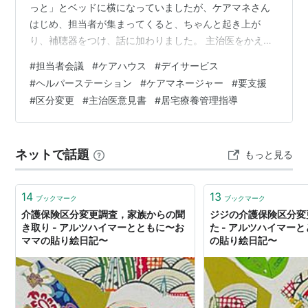
っと」とベッドに横になっていましたが、ケアマネさん
はじめ、担当者が集まってくると、ちゃんと起き上が
り、補聴器をつけ、話に加わりました。 主治医をかえる
こと、処方薬の配達も薬局にお願い（居宅療養管理指
#
担当者会議
#
ケアハウス
#
デイサービス
導）すること、デイサービスは週2から週1に減らすこ
#
ヘルパーステーション
#
ケアマネージャー
#
要支援
と、などを確認。 全額自費でもよいから、入浴の見守り
#
区分変更
#
主治医意見書
#
居宅療養管理指導
だけでもお願いできないかと、ケアマネさんを通じてヘ
ルパーステーションに聞いてもらっていましたが、人手
不足もあり、要介護の方の入浴支援で手一杯、とのこ
ネットで話題
もっと見る
と。 要支援2の判定が出た直後の体調悪化でした…
14
13
ブックマーク
ブックマーク
介護保険区分変更調査，家族からの聞
ジジの介護保険区分変
き取り - アルツハイマーとともに〜お
た - アルツハイマー
ママの貼り絵日記〜
の貼り絵日記〜