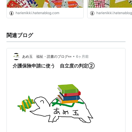
harienikki.hatenablog.com
harienikki.hatenablo
関連ブログ
•
あめ玉 福祉・読書のブログ🍬
6ヶ月前
介護保険申請に使う 自立度の判定②