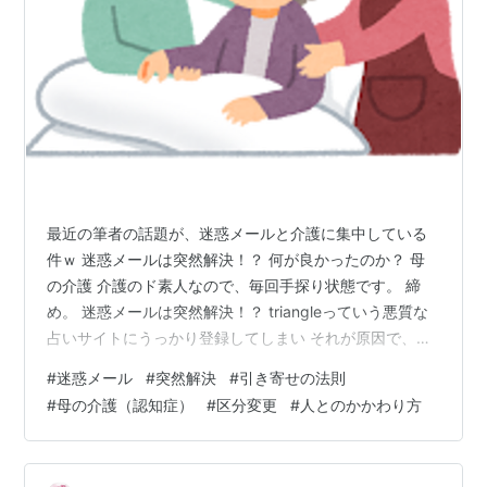
最近の筆者の話題が、迷惑メールと介護に集中している
件ｗ 迷惑メールは突然解決！？ 何が良かったのか？ 母
の介護 介護のド素人なので、毎回手探り状態です。 締
め。 迷惑メールは突然解決！？ triangleっていう悪質な
占いサイトにうっかり登録してしまい それが原因で、大
量にいきなりメールが来るようになってしまったのは 自
#
迷惑メール
#
突然解決
#
引き寄せの法則
分のミスなのですが…メアドの変更も出来ず、勝手に同
#
母の介護（認知症）
#
区分変更
#
人とのかかわり方
系列の サイトからメールが大量に来て困っていたのです
が… gmailだし、フィルタを使って自動的に削除をしてい
たけど ゴミ箱にですら大量に来ていて削除作業が大変だ