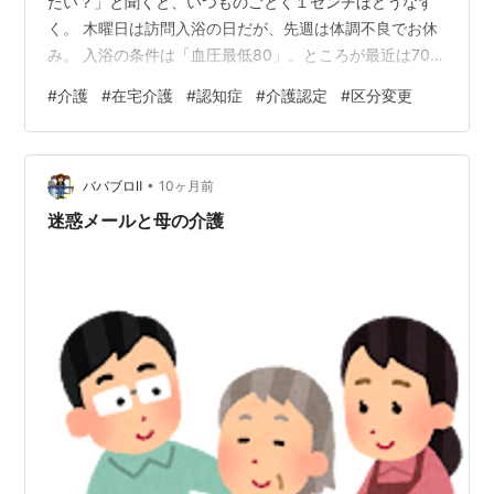
たい？」と聞くと、いつものごとく１センチほどうなず
く。 木曜日は訪問入浴の日だが、先週は体調不良でお休
み。 入浴の条件は「血圧最低80」。ところが最近は70台
が続出。 明後日の午前中の様子を見て、無理ならキャン
#
介護
#
在宅介護
#
認知症
#
介護認定
#
区分変更
セルを連絡する流れになった。 区分変更に向けての会議
今日は介護認定の区分変更のための会議。 今月はさくら
さんの体調の波もあり、介護保険だけでは足りず、自費
•
が発生。 ケアマネ、訪看、ショート、福祉用具、（訪問
ババブロⅡ
10ヶ月前
入浴担当は欠席でケアマネから報告）。みんなが一堂に
迷惑メールと母の介護
会して意見交換。 結論はこ…