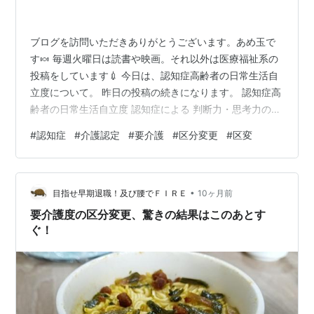
ブログを訪問いただきありがとうございます。あめ玉で
す🍬 毎週火曜日は読書や映画。それ以外は医療福祉系の
投稿をしています💉 今日は、認知症高齢者の日常生活自
立度について。 昨日の投稿の続きになります。 認知症高
齢者の日常生活自立度 認知症による 判断力・思考力の低
下が日常生活にどれだけ影響しているか を評価する指
#
認知症
#
介護認定
#
要介護
#
区分変更
#
区変
標。 ランク 判定基準（要点） 具体例 I 認知症はあるが
家庭内・社会的にほぼ自立 特になし II 日常生活に支障が
多少あるが 注意すれば自立可能 IIa 家庭外で II の状態が
•
みられる 道に迷う、買い物・金銭管理のミス IIb 家庭内
目指せ早期退職！及び腰でＦＩＲＥ
10ヶ月前
でも II の状態がみられる 服薬管理不可、留守…
要介護度の区分変更、驚きの結果はこのあとす
ぐ！