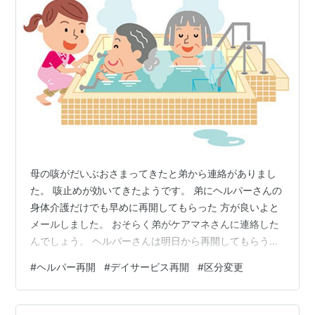
母の咳がだいぶおさまってきたと弟から連絡がありまし
た。 咳止めが効いてきたようです。 弟にヘルパーさんの
身体介護だけでも早めに再開してもらった 方が良いよと
メールしました。 おそらく弟がケアマネさんに連絡した
んでしょう。 ヘルパーさんは明日から再開してもらう事
になりました。 デイサービスも金曜日から行くことにし
#
ヘルパー再開
#
デイサービス再開
#
区分変更
たようです。 ホッとしました。 日常が戻ってきそうで
す。 先日ケアマネさんと話しをした時、母の今後につい
てを相談しました。 ヘルパーさんからは在宅がかなり難