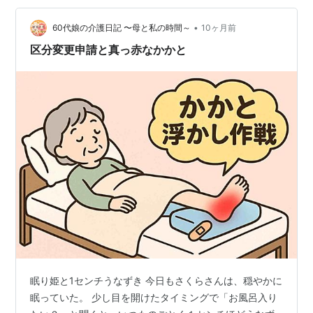
するか ４，美人施設長に相談 １，介護度の区分変更 8月
に介護施設に入ったわが愚父ですが、以前の介護度は
•
60代娘の介護日記 〜母と私の時間～
10ヶ月前
「要支援２」でした。ご存じのように介…
区分変更申請と真っ赤なかかと
眠り姫と1センチうなずき 今日もさくらさんは、穏やかに
眠っていた。 少し目を開けたタイミングで「お風呂入り