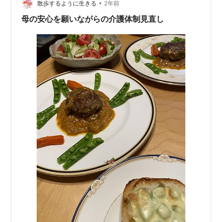
ったんです。 今日になって、いきなり解決しました。
•
散歩するように生きる
2年前
°˖☆◝(⁰▿⁰…
母の安心を願いながらの介護体制見直し