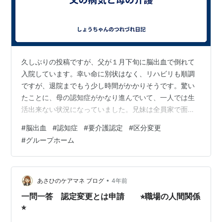
久しぶりの投稿ですが、父が１月下旬に脳出血で倒れて
入院しています。幸い命に別状はなく、リハビリも順調
ですが、退院までもう少し時間がかかりそうです。驚い
たことに、母の認知症がかなり進んでいて、一人では生
活出来ない状況になっていました。兄妹は全員家で面倒
を見られる状況にはなく、短期的に東京の妹の家で過ご
#
脳出血
#
認知症
#
要介護認定
#
区分変更
していましたが、偶然空きが見つかったグループホーム
#
グループホーム
に入所してもらうことにしました。両親の要介護認定
（母は区分変更の再認定）の申請も行いましたが、父の
退院後の生活をどうするかを考える必要があり、要介護
認定の結果次第の側面もありますが、頭が痛いです。に
•
あさひのケアマネ ブログ
4年前
わか勉強ですが、介護施設や介護を取り巻く状況にはい
一問一答 認定変更とは申請 ⭐︎職場の人間関係
ろ…
⭐︎