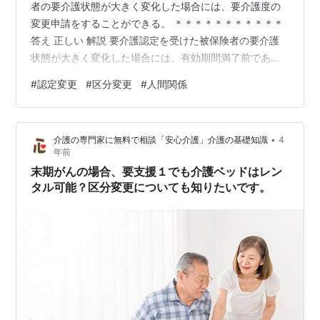
者の要介護状態が大きく変化した場合には、要介護度の
変更申請をすることができる。 ＊＊＊＊＊＊＊＊＊＊＊
答え 正しい 解説 要介護認定を受けた被保険者の要介護
状態が大きく変化した場合には、有効期間満了前であっ
ても、要介護度の変更申請をすることができます。 そん
#
認定変更
#
区分変更
#
人間関係
な時に一般的に行われている方法に「区分変更」による
申請があります。 例えば、要介護度認定後に骨折をした
り、肺炎で入院したため調査をしてもらった時と比較し
•
介護の専門家に無料で相談「安心介護」介護の基礎知識
4
て、ADLの低下や介護の重症度が上がったりするような
年前
場合に使われる再認定調査になります。 再度、自治体の
末期がんの場合、要支援１でも介護ベッドはレン
職員による認定調査を受け、主治…
タル可能？区分変更についても知りたいです。