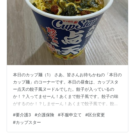
本日のカップ麺（1） さあ、皆さんお待ちかねの「本日の
カップ麺」のコーナーです。本日の昼食は、カップスタ
ー点天の餃子風ヌードルでした。餃子が入っているの
か！？入ってませーん！あくまで餃子風です。餃子の味
がするのか！？しませーん！あくまで餃子風です。餃子
感は正直あまりないのですが、そこはサッポロ一番が作
#
要介護3
#
介護保険
#
不服申立て
#
区分変更
るカップ麺だけに、塩味系の美味しいスープです。ご馳
#
カップスター
走様でした！＜目次＞ 本日のカップ麺（1） １，介護度
の区分変更 ２，要介護３だとどうなる ３，不服申し立て