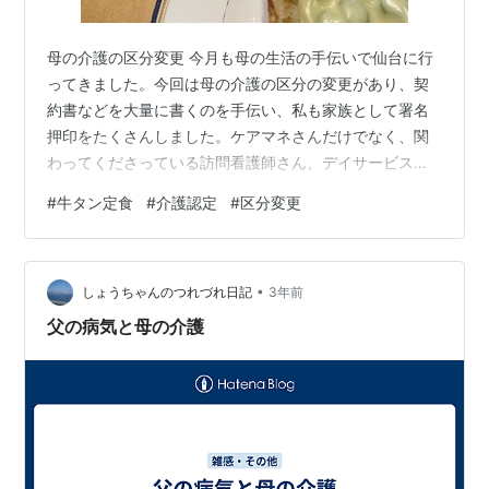
母の介護の区分変更 今月も母の生活の手伝いで仙台に行
ってきました。今回は母の介護の区分の変更があり、契
約書などを大量に書くのを手伝い、私も家族として署名
押印をたくさんしました。ケアマネさんだけでなく、関
わってくださっている訪問看護師さん、デイサービスの
担当者の方、ヘルパーさん、生活支援員の方と、5人の方
#
牛タン定食
#
介護認定
#
区分変更
が母のマンションの部屋に、まさに一堂に会して、詳し
い説明などを受けながら、契約書書きをしました。多く
の人に支えられていることがよくわかります。母はまだ
•
一応何とか一人暮らしができていますが、理解力が落ち
しょうちゃんのつれづれ日記
3年前
ており、このように多くの関係者が入れ替わり立ち替わ
父の病気と母の介護
り訪問することに、やや困惑している様子もありま…