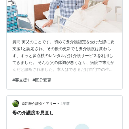
質問 実父のことです。初めて要介護認定を受けた際に要
支援1と認定され、その後の更新でも要介護度は変わら
ず、ずっと多点杖のレンタルだけ介護サービスを利用し
てきました。 そんな父の体調が悪くなり、病院で末期が
んだと診断されました。本人はできるだけ自宅での生活
を希望しています。近所に住んでいる兄一家と私一家
#
要支援1
#
区分変更
も、父の生活のサポートをして、介護サービスも増やさ
ずにきました。しかし、最近ではできないことが増えて
きて、今使っているベッドだと起き上がりや立ち上がり
•
が難しいらしく、介護ベッドをレンタルしたいと思って
遠距離介護ダイアリー
4年前
います。しかし、要支援1では借りられないそうです。 現
母の介護度を見直し
在は、要介護状態だと思います。更新期限にはま…