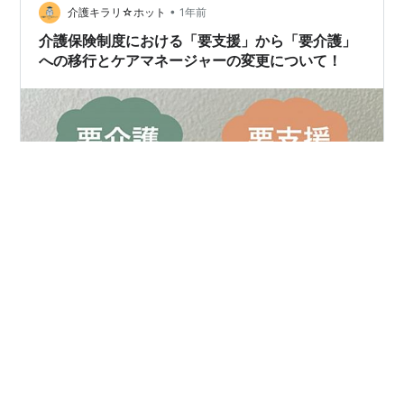
•
しくなってきた話をされましたが、 施設を希望するので
介護キラリ☆ホット
1年前
あれば、介護度は低い方が料金も安い事になります。 で
介護保険制度における「要支援」から「要介護」
も在宅でのサービスを続けるの…
への移行とケアマネージャーの変更について！
皆さんこんにちは！ロマです！ こんにちは！ロマ子で
す！今日は何について勉強していくのかな？ 今日は『要
支援から要介護への移行』です！ とても気になります