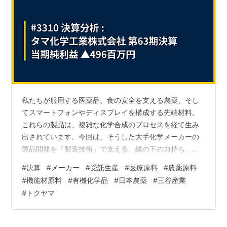
私たちが服用する医薬品、食の安全を支える農薬、そし
てスマートフォンやディスプレイを構成する先端材料。
これらの製品は、複雑な化学合成のプロセスを経て生み
出されています。今回は、そうした大手化学メーカーの
製品開発を「製造技術」で支える、縁の下の力持ち、タ
マ化学工業株式会社の決算を分析します。日本農薬など
#
決算
#
メーカー
#
受託生産
#
医療原料
#
農薬原料
を大株主に持つ、有機化学品の「受託生産」の専門企業
#
機能材原料
#
有機化学品
#
日本農薬
#
三谷産業
である同社。安定した財務基盤を持つ一方で、今期なぜ
#
トクヤマ
大幅な損失を計上したのか。その背景と今後の展望に迫
ります。 【決算ハイライト（第63期）】資産合計:
4,585百万円 (約45.9億円)負債合計: 2,666百万円 (約