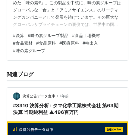
めた「味の素®」。この製品を中核に、味の素グループは
グローバルな「食」と「アミノサイエンス」のリーディ
ングカンパニーとして発展を続けています。その巨大な
グローバルサプライチェーンの裏側では、世界中の国々
から最適な原料を安定的に調達し、世界130以上の国・地
#
決算
#
味の素グループ製品
#
食品工場機材
域で生産された製品を、世界中の食卓へ届けるための、
#
食品素材
#
食品原料
#
医療原料
#
輸出入
複雑で緻密な貿易活動が日々、繰り広げられています。
#
味の素グループ
今回は、この味の素グループのグローバルな商流を最前
線で支える、食のプロフェッショナル商社、「味の素ト
レーディング株式会社」に光を当てます。1954年の創業
関連ブログ
以来、グループの貿易機能を一手に担い…
•
決算公告データ倉庫
1年前
#3310 決算分析 : タマ化学工業株式会社 第63期
決算 当期純利益 ▲496百万円