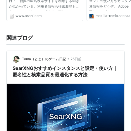
けて、新興の匿名検索サイトを利用する動き
オン）の使い方やカスタマイズ
が広がっている。利用者情報も検索履歴も保
連情報をどうぞ。 Adobe 「F
存しないのが売りで、「政府に要請されても
緊急アップデート。 by hoge 
www.asahi.com
mozilla-remix.seesaa
情報を出しようがない」点に人気が集まって
「Flash Player」を緊
いる。 米検索サ...
H.I. (07/16) ウ...
関連ブログ
•
Toma（とま）のゲーム日記
25日前
SearXNGおすすめインスタンスと設定・使い方｜
匿名性と検索品質を最適化する方法