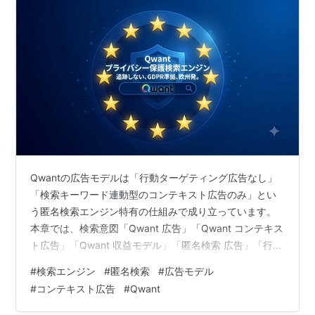
Qwantの広告モデルは「行動ターゲティング広告なし」
「検索キーワード連動型のコンテキスト広告のみ」とい
う匿名検索エンジン特有の仕組みで成り立っています。
本章では、検索意図「Qwant 広告」「Qwant コンテキス
ト広告」「Qwant 収益モデル」「匿名検索 広告」「行動
ターゲティングなし」に対応するため、Qwantの広告構
#
検索エンジン
#
匿名検索
#
広告モデル
造を体系的に整理します。Startpage・DuckDuckGo・
#
コンテキスト広告
#
Qwant
Braveとの広告モデルの違いも踏まえ、匿名検索における
広告の仕組みを総合的に解説します。 この記事でわかる