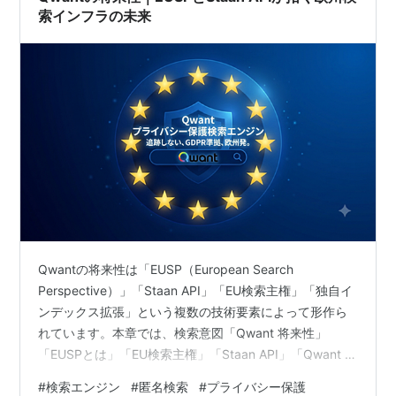
索インフラの未来
Qwantの将来性は「EUSP（European Search
Perspective）」「Staan API」「EU検索主権」「独自イ
ンデックス拡張」という複数の技術要素によって形作ら
れています。本章では、検索意図「Qwant 将来性」
「EUSPとは」「EU検索主権」「Staan API」「Qwant イ
ンデックスの未来」に対応するため、Qwantが今後どの
#
検索エンジン
#
匿名検索
#
プライバシー保護