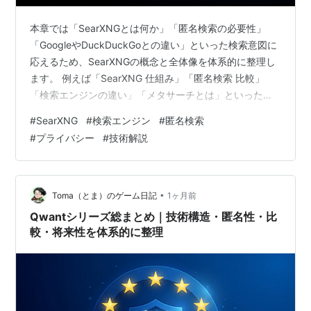
本章では「SearXNGとは何か」「匿名検索の必要性」
「GoogleやDuckDuckGoとの違い」といった検索意図に
応えるため、SearXNGの概念と全体像を体系的に整理し
ます。 例えば「SearXNG 仕組み」「匿名検索 比較」
「検索エンジンの違い」「メタサーチとは」といった疑
問を持つ読者に向けて、シリーズ全体の基礎となる位置
#
SearXNG
#
検索エンジン
#
匿名検索
づけとして本章を構成しています。 検索エンジン総合イ
#
プライバシー
#
技術解説
ンデックスと連携しながら、SearXNGの特徴を俯瞰でき
るように設計しています。 私たちが日常的に使う検索エ
ンジンは便利である一方、検索履歴や行動データが蓄積
される構造を持っています。こうした中央集権的なデー
•
Toma（とま）のゲーム日記
1ヶ月前
タ収集へ…
Qwantシリーズ総まとめ｜技術構造・匿名性・比
較・将来性を体系的に整理