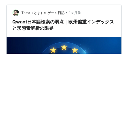
こと Qwantの広告モデル（コンテキスト広告）の仕組み
行動ターゲティング広告を採用しない理由 …
•
Toma（とま）のゲーム日記
1ヶ月前
Qwant日本語検索の弱点｜欧州偏重インデックス
と形態素解析の限界
Qwantは欧州圏の検索に強い一方、「Qwant 日本語検
索」「Qwant 日本語弱い」「Qwant 日本語精度」といっ
た検索意図が多く発生するほど、日本語検索の弱点がよ