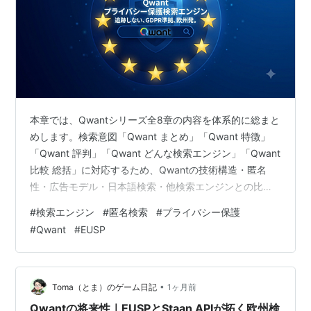
本章では、Qwantシリーズ全8章の内容を体系的に総まと
めします。検索意図「Qwant まとめ」「Qwant 特徴」
「Qwant 評判」「Qwant どんな検索エンジン」「Qwant
比較 総括」に対応するため、Qwantの技術構造・匿名
性・広告モデル・日本語検索・他検索エンジンとの比
較・将来性を一つの視点に統合します。シリーズ全体を
#
検索エンジン
#
匿名検索
#
プライバシー保護
俯瞰することで、Qwantがどのような検索エンジンであ
#
Qwant
#
EUSP
り、どの領域に強みと弱みがあるのかを明確にします。
この記事でわかること Qwantシリーズ全体の総まとめ
Qwantの強み・弱み・特徴の体系化 Startpage・
DuckDuckGo・Braveとの比較総括…
•
Toma（とま）のゲーム日記
1ヶ月前
Qwantの将来性｜EUSPとStaan APIが拓く欧州検