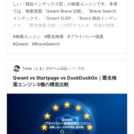
しい「独自インデックス型」の検索エンジンです。本章
では、検索意図「Qwant Brave 比較」「Brave Search
インデックス」「Qwant EUSP」「Brave 独自インデッ
クス」「匿名検索 比較」に対応するため、両者の技術構
造・匿名性・広告モデル・日本語検索精度・将来性を体
#
検索エンジン
#
匿名検索
#
プライバシー保護
系的に比較します。EU検索主権（EUSP）とBraveの独自
#
Qwant
#
BraveSearch
インデックス戦略の違いも踏まえ、独自インデックス型
検索エンジンの全体像を整理します。 この記事でわかる
こと QwantとBrave Searchの独自インデックス構造の違
い EUSPと…
•
Toma（とま）のゲーム日記
1ヶ月前
Qwant vs Startpage vs DuckDuckGo｜匿名検
索エンジン3種の構造比較