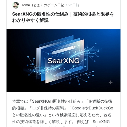
が、他の検索エンジンと比較してどのような…
•
Toma（とま）のゲーム日記
25日前
SearXNGの匿名性の仕組み｜技術的根拠と限界を
わかりやすく解説
本章では「SearXNGの匿名性の仕組み」「IP遮断の技術
的根拠」「ログ非保持の実態」「GoogleやDuckDuckGo
との匿名性の違い」という検索意図に応えるため、匿名
性の技術構造を詳しく解説します。 例えば「SearXNG