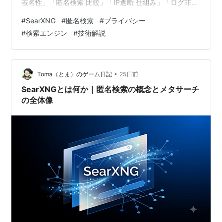
匿名性」「匿名検索 比較」「IP遮断 仕組み」「ログ非保
持とは」「Google 匿名検索 違い」といった検索意図に
#
SearXNG
#
匿名検索
#
プライバシー
対応し、検索エンジン総合インデックスと連携して匿名
#
検索エンジン
#
技術解説
性の比較理解を深められるように設計しています。 第2
章ではSearXNGの技術構造を整理しました。本章ではそ
の技術構造がどのように匿名性を実現しているのかを詳
しく解説します。 匿名検索の検索意図は「検索者の…
•
Toma（とま）のゲーム日記
25日前
SearXNGとは何か｜匿名検索の概念とメタサーチ
の全体像