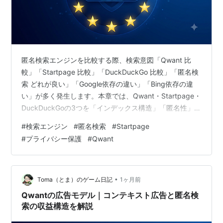
匿名検索エンジンを比較する際、検索意図「Qwant 比
較」「Startpage 比較」「DuckDuckGo 比較」「匿名検
索 どれが良い」「Google依存の違い」「Bing依存の違
い」が多く発生します。本章では、Qwant・Startpage・
DuckDuckGoの3つを「インデックス構造」「匿名性」
「広告モデル」「日本語検索精度」「将来性」の5軸で体
#
検索エンジン
#
匿名検索
#
Startpage
系的に比較します。EU検索主権・Google依存・Bing依
#
プライバシー保護
#
Qwant
存・独自インデックスといった技術的背景も踏まえ、匿
名検索の全体像を整理します。 この記事でわかること
Qwant・Startpage・DuckDuckGoの構造的な違い
Google…
•
Toma（とま）のゲーム日記
1ヶ月前
Qwantの広告モデル｜コンテキスト広告と匿名検
索の収益構造を解説