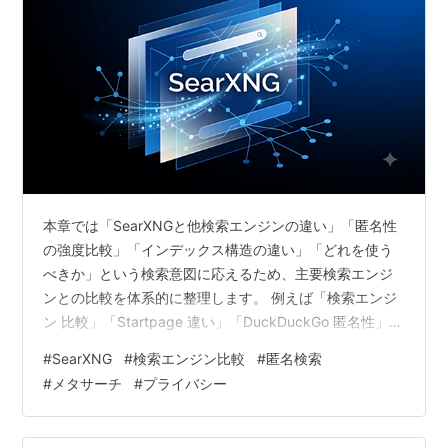
本章では「SearXNGと他検索エンジンの違い」「匿名性
の強度比較」「インデックス構造の違い」「どれを使う
べきか」という検索意図に応えるため、主要検索エンジ
ンとの比較を体系的に整理します。 例えば「検索エンジ
ン 比較」「Startpage 違い」「DuckDuckGo 匿名性」
「Brave Search インデックス」「Mojeek 透明性」
#
SearXNG
#
検索エンジン比較
#
匿名検索
「SearXNG 代替」といった検索意図に対応し、検索エン
#
メタサーチ
#
プライバシー
ジン総合インデックスと連携して比較理解を深められる
ように設計しています。 第3章ではSearXNGの匿名性の
仕組みを整理しました。本章ではその匿名性や技術構造