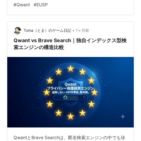
ように進化するのかを体系的に整理します。Google依存
#
Qwant
#
EUSP
からの脱却、欧州検索インフラの強化、AI検索基盤とし
ての拡張など、Qwantの未来像を総合的に解説します。
この記事でわかること EUSP（欧州検索基盤）の役割と
構造 Qwantの独…
•
Toma（とま）のゲーム日記
1ヶ月前
Qwant vs Brave Search｜独自インデックス型検
索エンジンの構造比較
QwantとBrave Searchは、匿名検索エンジンの中でも珍