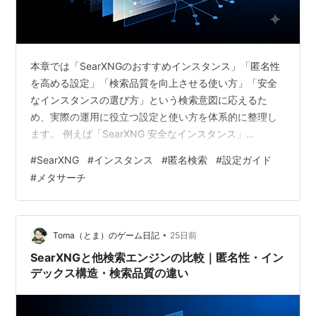
本章では「SearXNGのおすすめインスタンス」「匿名性
を高める設定」「検索品質を向上させる使い方」「安全
なインスタンスの選び方」という検索意図に応えるた
め、実際の運用に役立つ設定と使い方を体系的に整理し
ます。 例えば「SearXNG 安全なインスタンス」
「SearXNG 設定 おすすめ」「SearXNG 日本語検索 強
#
SearXNG
#
インスタンス
#
匿名検索
#
設定ガイド
化」「VPNなしで使えるか」「匿名性を最大化する方
#
メタサーチ
法」といった検索意図に対応し、検索エンジン総合イン
デックスと連携して理解を深められるように設計してい
ます。 第1〜5章で技術構造・匿名性・比較・日本語検索
品質を理解した読者が、実際にSearXNGを使うための最
•
Toma（とま）のゲーム日記
25日前
終ガイドとなる章で…
SearXNGと他検索エンジンの比較｜匿名性・イン
デックス構造・検索品質の違い