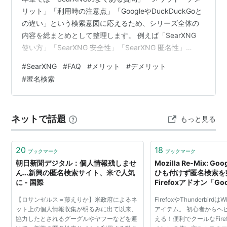
リット」「利用時の注意点」「GoogleやDuckDuckGoと
の違い」という検索意図に応えるため、シリーズ全体の
内容を総まとめとして整理します。 例えば「SearXNG
使い方」「SearXNG 安全性」「SearXNG 匿名性」
「SearXNG Google 違い」「SearXNG 日本語検索 弱い
#
SearXNG
#
FAQ
#
メリット
#
デメリット
理由」といった検索意図に対応し、検索エンジン総合イ
#
匿名検索
ンデックスと連携して理解を深められるように設計して
います。 第1〜6章で技術構造・匿名性・比較・日本語検
索品質・設定・使い方を理解した読者が、最後に知りた
ネットで話題
もっと見る
いポイントをすべて網羅する章です。 …
20
18
ブックマーク
ブックマーク
朝日新聞デジタル：個人情報残しませ
Mozilla Re-Mix: 
ん…新興の匿名検索サイト、米で人気
ひも付けず匿名検索を
に - 国際
Firefoxアドオン「Goo
【ロサンゼルス＝藤えりか】米政府によるネ
FirefoxやThunderbi
ット上の個人情報収集が明るみに出て以来、
アイテム。 初心者からヘ
協力したとされるグーグルやヤフーなどを避
える！便利でクールなFire