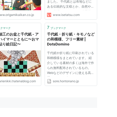
ました。 千代紙とは布地などに
ある伝統的な文様とか、自然や時
代の生活をテーマにした絵機微
ww.origamikaikan.co.jp
www.isetatsu.com
で、奉書紙に木版手摺りしたもの
をいいます。 続きはこちら
7
ックマーク
ブックマーク
細工のお盆と千代紙 - ア
千代紙・折り紙・キモノなど
ハイマーとともに〜おマ
の和模様、フリー素材 |
貼り絵日記〜
DotsDomino
千代紙や折り紙に印刷されている
和柄模様をまとめています。 紹
介している素材の多くは海外で作
られ無料配布されているもの。
Webなどのデザインに使える高品
質なものを紹介しています。 ひ
arienikki.hatenablog.com
sore.hontonano.jp
な祭りや端午の節句などで和の素
材を使ったり、和の要素の彩りを
取り入れたいとき、千代紙の和柄
パターンは使いやすい素材の1つ
で...