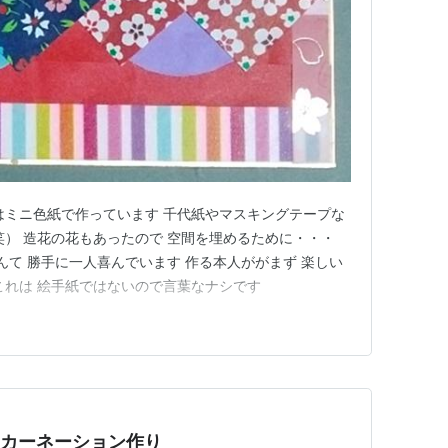
はミニ色紙で作っています 千代紙やマスキングテープな
笑） 造花の花もあったので 空間を埋めるために・・・
んて 勝手に一人喜んでいます 作る本人ががまず 楽しい
) これは 絵手紙ではないので言葉なナシです
 カーネーション作り