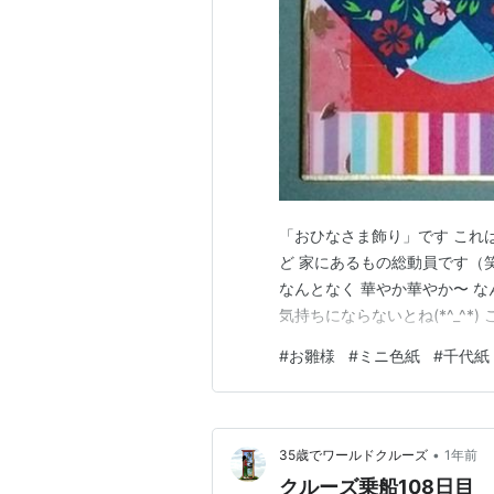
「おひなさま飾り」です これ
ど 家にあるもの総動員です（
なんとなく 華やか華やか〜 な
気持ちにならないとね(*^_^*
#
お雛様
#
ミニ色紙
#
千代紙
•
35歳でワールドクルーズ
1年前
クルーズ乗船108日目