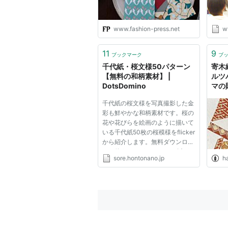
www.fashion-press.net
w
11
9
ブックマーク
ブ
千代紙・桜文様50パターン
寄木
【無料の和柄素材】 |
ルツ
DotsDomino
マの
千代紙の桜文様を写真撮影した金
彩も鮮やかな和柄素材です。桜の
花や花びらを絵画のように描いて
いる千代紙50枚の桜模様をflicker
から紹介します。無料ダウンロー
ドで使うことができます。 以下
sore.hontonano.jp
h
のプレビューはflickerのそれぞれ
にリンクしています。 プレビュ
ーをクリックして拡大サイズをご
覧下さい。 一部はダウンロー...