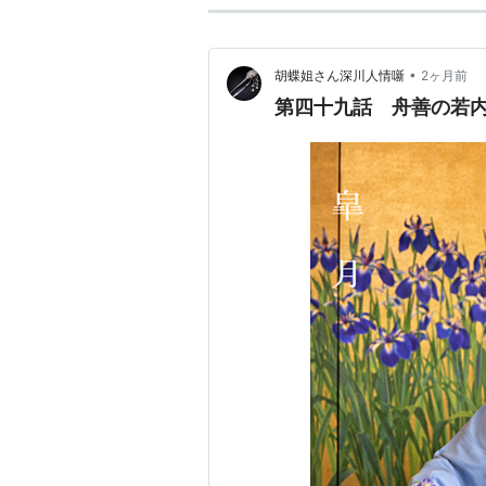
•
胡蝶姐さん深川人情噺
2ヶ月前
第四十九話 舟善の若