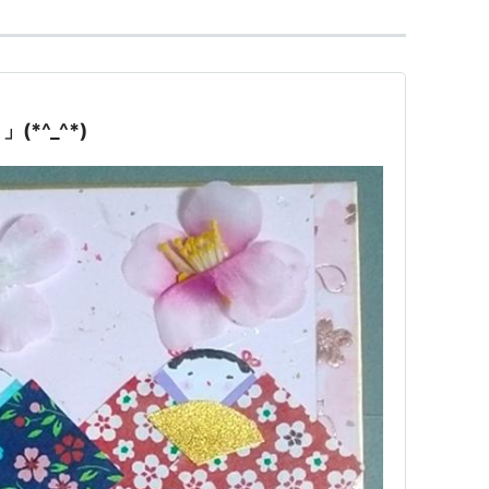
*^_^*)