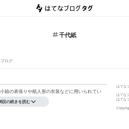
千代紙
連ブログ
はてな
小箱の表張りや紙人形の衣装などに用いられてい
はてな
はてな
解説の続きを読む
Copyrig