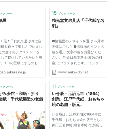
15
ックマーク
ブックマーク
紙屋
精光堂文房具店「千代紙な名
刺」
UT 元々千代紙で遊ぶ為に自
■情報面のデザインを選ぶ →見本
模様を作って楽しんでいまし
画像はこちら ■情報面のインクの
 この度そのテクスチャーを
色を選ぶ 文字の色をお選びくだ
として提供していきたいと思
さい。 料金は基本料金(枚数の料
。 PCの壁紙にするのも良
金)にプラスされます。 インクの
印刷して千代紙として利用す
種類については→こちらをご覧く
deb.sakura.ne.jp
www.seiko-do.net
良しです。 WEB素材とし
ださい。
利用される場合は概要を確認
て、了解された方のみ御利用
11
ックマーク
ブックマーク
。 ABOUT LINK サイト
がみ会館－和紙・折り
いせ辰 – 元治元年（1864）
..
染紙・千代紙製造の老舗
創業、江戸千代紙、おもちゃ
絵の老舗・版元。
いせ辰は、江戸末期の1864年に
千代紙・おもちゃ絵の版元として
神田元岩井町(現岩本町)で創業し