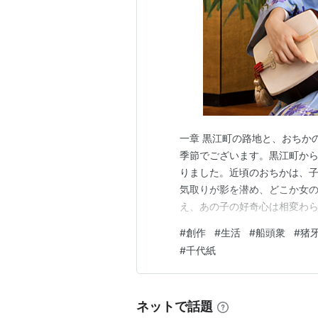
一章 黒江町の路地と、おちか
季節でございます。黒江町か
りました。近頃のおちかは、
気取りが影を潜め、どこか女
え、あの子の好奇心は相変わ
の！」と、誰彼構わず話しか
#
創作
#
生活
#
船頭衆
#
猪
屓にしている舟宿「舟善」の
#
千代紙
ったり、若内儀の波江様に団子
ネットで話題