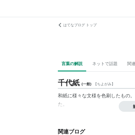
はてなブログ トップ
言葉の解説
ネットで話題
関
千代紙
(
一般
)
【
ちよがみ
】
和紙に様々な文様を色刷したもの。
た。
関連ブログ