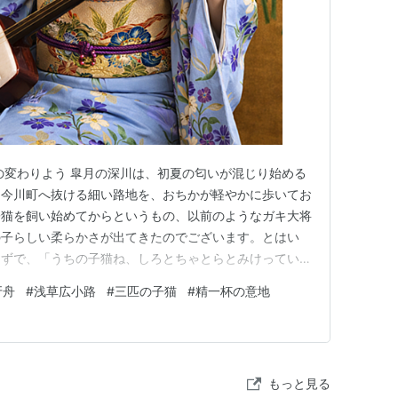
の変わりよう 皐月の深川は、初夏の匂いが混じり始める
ら今川町へ抜ける細い路地を、おちかが軽やかに歩いてお
子猫を飼い始めてからというもの、以前のようなガキ大将
の子らしい柔らかさが出てきたのでございます。とはい
らずで、「うちの子猫ね、しろとちゃとらとみけっていう
けては、嬉しそうに胸を張る。おちかは、胡蝶姐さんが贔
牙舟
#
浅草広小路
#
三匹の子猫
#
精一杯の意地
渡し場に入り浸り、船頭衆に混じって猪牙舟に乗せてもら
をご馳走になったりと、まる…
もっと見る