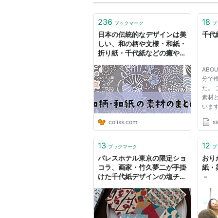
236
18
ブックマーク
ブ
日本の伝統的なデザインは美
千代
しい、和の柄や文様・和紙・
折り紙・千代紙などの癒やし
系素材のまとめ
ABO
分で
た。
素材
います
し、
coliss.com
si
るのも
て御
頂い
13
12
ブックマーク
ブ
下さい
パレスホテル東京の限定ショ
おり
名：千.
コラ、画家・竹久夢二が手掛
紙・
けた千代紙デザインの塩チョ
－
コやミルクチョコ