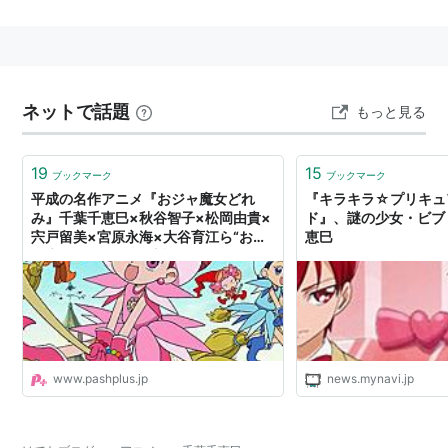
なる
2007年12月に現事務所に入る
2013年2月25日結婚
ネットで話題
もっと見る
出演作品
アニメ
19
15
ブックマーク
ブックマーク
平成の名作アニメ『おジャ魔女どれ
『キラキラ☆プリキュ
おジャ魔女どれみ
シリーズ（春風どれみ）
み』千葉千恵巳×秋谷智子×松岡由貴×
ド』、謎の少女・ビブ
宍戸留美×宮原永海×大谷育江ら“おジ
恵巳
シスター・プリンセス
（雛子）
ャ魔女キャスト”の座談会！
ななか6/17
（七華）
だぁ！だぁ！だぁ！
（
ワンニャー
）
わがまま☆フェアリー ミルモでポン！（アクミ）
おでんくん
（たまごちゃん 他）
www.pashplus.jp
news.mynavi.jp
はっぴぃセブン 〜ざ・テレビまんが〜（北山たも
ん、ビシャモン）
BLACK CAT（キリサキ・キョウコ）