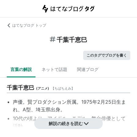
はてなブログ トップ
千葉千恵巳
このタグでブログを書く
言葉の解説
ネットで話題
関連ブログ
千葉千恵巳
(
アニメ
)
【
ちばちえみ
】
声優
。賢プロダクション所属。1975年2月25日生ま
れ、A型、
埼玉県
出身。
10代の頃より、アイドル、モデル、舞台俳優として
解説の続きを読む
活動
1988年に81プロデュースに所属。声優業がメインに