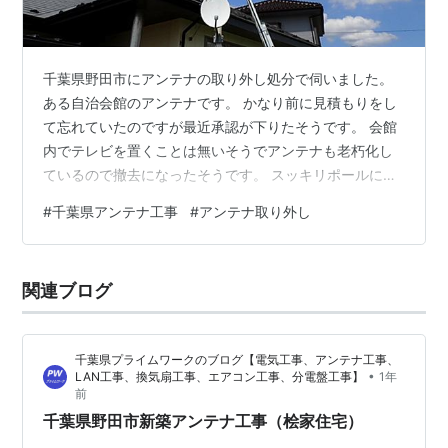
千葉県野田市にアンテナの取り外し処分で伺いました。
ある自治会館のアンテナです。 かなり前に見積もりをし
て忘れていたのですが最近承認が下りたそうです。 会館
内でテレビを置くことは無いそうでアンテナも老朽化し
ているので撤去になったそうです。 スッキリポールに
UHF、VHF、BSアンテナが付いていて全て撤去します。
#
千葉県アンテナ工事
#
アンテナ取り外し
いつも使っているハシゴに電柱バンドを装着して作業を
行います。バンドを付けたままだと重いので普段は外し
ています。 最近はVHFアンテナを触らなくなったので改
関連ブログ
めてみると大きいですね。 アンテナ取付金具だけ残して
アンテナを外しました。アンテナ金具は何か別で使用出
来そうなので残しておきます。 …
千葉県プライムワークのブログ【電気工事、アンテナ工事、
•
LAN工事、換気扇工事、エアコン工事、分電盤工事】
1年
前
千葉県野田市新築アンテナ工事（桧家住宅）