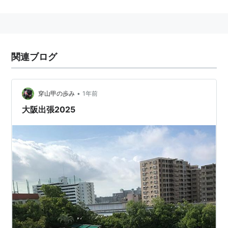
千里ニュータウン
の中心的存在で、
阪急オアシス
、千里
阪急、せんちゅうパル、千里大丸プラザ、などがある。
また
阪急バス
最大のターミナルでもある。
■
北大阪急行電鉄
南北線
［一部、
大阪市高速電気軌道
関連ブログ
御堂筋線
と直通運転］
（
箕面萱野駅
）−（
箕面船場阪大前駅
）−「
千里中央
•
穿山甲の歩み
1年前
駅
(
M08
)」→
桃山台駅
−
緑地公園駅
−
江坂駅
（…
なか
もず駅
大阪出張2025
）
■
大阪モノレール本線
…
少路駅
(
14
) ←「
千里中央駅
(
15
)」→
山田駅
(
16
)…
○
リスト
：
駅キーワード
○
リスト
：
駅つきキーワード