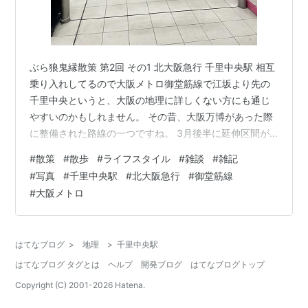
ぶら狼鬼縁散策 第2回 その1 北大阪急行 千里中央駅 相互
乗り入れしてるので大阪メトロ御堂筋線で江坂より先の
千里中央というと、大阪の地理に詳しくない方にも通じ
やすいのかもしれません。 その昔、大阪万博があった際
に整備された路線の一つですね。 3月後半に延伸区間が
開業するとのことで、開業前に行ってみようという趣旨
#
散策
#
散歩
#
ライフスタイル
#
雑談
#
雑記
です。 最寄りからだと千里中央に出るためには、大阪…
#
写真
#
千里中央駅
#
北大阪急行
#
御堂筋線
梅田から大阪メトロ御堂筋線に乗り換え。 すでに駅の案
#
大阪メトロ
内板には延伸区画の北大阪急行の千里中央より向こう側
も表記されています。 あ、因みにですが、大阪メトロ御
堂筋線は江坂〜なかもず区間で緑地公園〜千里中央は北
はてなブログ
>
地理
>
千里中央駅
大阪急行が乗り入れしています。…
はてなブログ タグとは
ヘルプ
開発ブログ
はてなブログトップ
Copyright (C) 2001-
2026
Hatena.