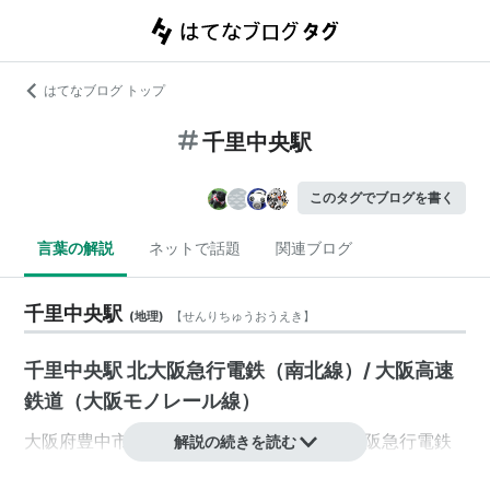
はてなブログ トップ
千里中央駅
このタグでブログを書く
言葉の解説
ネットで話題
関連ブログ
千里中央駅
(
地理
)
【
せんりちゅうおうえき
】
千里中央駅 北大阪急行電鉄（南北線）/ 大阪高速
鉄道（大阪モノレール線）
大阪府
豊中市
新千里東町1丁目
にある、
北大阪急行電鉄
解説の続きを読む
南北線
、
大阪高速鉄道
大阪モノレール線の駅。