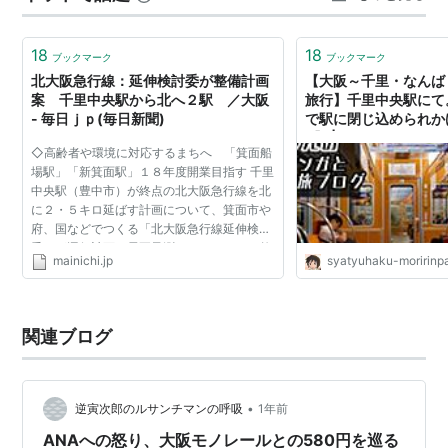
時の思いを嚙みしめながら泊ったからかな。 宿泊する機
会…
18
18
ブックマーク
ブックマーク
北大阪急行線：延伸検討委が整備計画
【大阪～千里・なんば
案 千里中央駅から北へ２駅 ／大阪
旅行】千里中央駅にて
- 毎日ｊｐ(毎日新聞)
で駅に閉じ込められか
9】 | きょうだい児
◇高齢者や環境に対応するまちへ 「箕面船
ガと日本１周旅ブログ
場駅」「新箕面駅」１８年度開業目指す 千里
中央駅（豊中市）が終点の北大阪急行線を北
に２・５キロ延ばす計画について、箕面市や
府、国などでつくる「北大阪急行線延伸検討
委」が運行計画や需要予測などをまとめた整
mainichi.jp
syatyuhaku-moririn
備計画案を策定した。２０１８年度の開業を
目指している。 計...
関連ブログ
•
逆寅次郎のルサンチマンの呼吸
1年前
ANAへの怒り、大阪モノレールとの580円を巡る