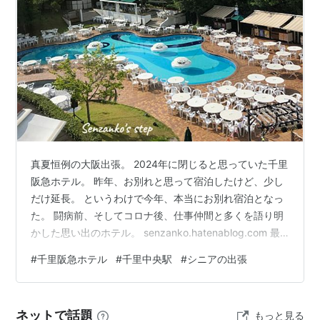
真夏恒例の大阪出張。 2024年に閉じると思っていた千里
阪急ホテル。 昨年、お別れと思って宿泊したけど、少し
だけ延長。 というわけで今年、本当にお別れ宿泊となっ
た。 闘病前、そしてコロナ後、仕事仲間と多くを語り明
かした思い出のホテル。 senzanko.hatenablog.com 最
後の記念に写真を撮り始めたら、雨があがり、雲の切れ
#
千里阪急ホテル
#
千里中央駅
#
シニアの出張
目から日が射した。 うれしくて、ゆっくりと深呼吸しな
がら景色を堪能した。 千里阪急ホテル2025 何度も振り
返った。どうしてこんなにもこのホテルに愛着があるん
ネットで話題
もっと見る
だろう。 自分にとってのいろいろな時期を、ここでその