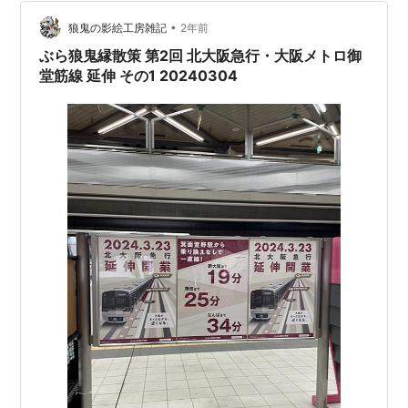
た植物と上空から見るとY字型にレイアウトされた住棟
「スターハウス」がデザインされています 座標蓋はかな
•
狼鬼の影絵工房雑記
2年前
り離れた南千里駅まで行か…
ぶら狼鬼縁散策 第2回 北大阪急行・大阪メトロ御
堂筋線 延伸 その1 20240304