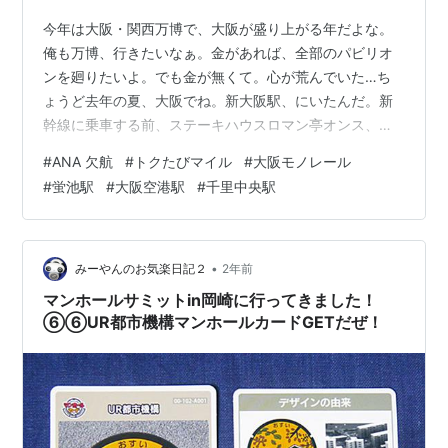
今年は大阪・関西万博で、大阪が盛り上がる年だよな。
俺も万博、行きたいなぁ。金があれば、全部のパビリオ
ンを廻りたいよ。でも金が無くて。心が荒んでいた…ち
ょうど去年の夏、大阪でね。新大阪駅、にいたんだ。新
幹線に乗車する前、ステーキハウスロマン亭オンス、と
いう店でハンバーグを食う。 solomeshi.net でもほんと
#
ANA 欠航
#
トクたびマイル
#
大阪モノレール
は、新大阪駅に来る予定は、なかったんだよなぁ。不運
#
蛍池駅
#
大阪空港駅
#
千里中央駅
が重なり、来る羽目になった。時間は遡り。18時10分。
え・・・マジで？ ふざけんじゃねーぞ、おい！こんな時
間に欠航？出発の50分前だぞ！？「予約変更・払い戻し
はANAウェブサイトからお手続きをお済ませくださ
•
みーやんのお気楽日記２
2年前
い。」とかメールが来てたけど…
マンホールサミットin岡崎に行ってきました！
⑥⑥UR都市機構マンホールカードGETだぜ！