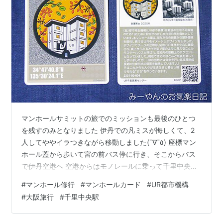
マンホールサミットの旅でのミッションも最後のひとつ
を残すのみとなりました 伊丹での凡ミスが悔しくて、2
人してややイラつきながら移動しました(¯∇¯٥) 座標マン
ホール蓋から歩いて宮の前バス停に行き、そこからバス
で伊丹空港へ 空港からはモノレールに乗って千里中央駅
まで行きました 駅から歩いて8分ほどで千里ライフサイ
#
マンホール修行
#
マンホールカード
#
UR都市機構
エンスセンタービルに着きました ここの19階にあるUR千
#
大阪旅行
#
千里中央駅
里営業センタ－でマンホールカードを配布しているんで
すよ～ マンホールカードＧＥＴだぜ！ さまざまな形をし