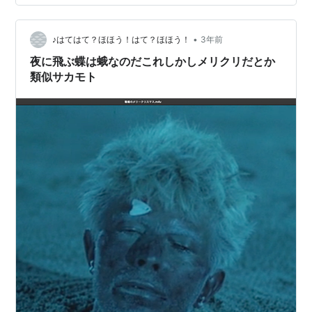
半島全体が震災後に三陸復興国立公園になったようで
す。 過日、沿岸の災害公営住宅（町営住宅）の入り口の
看板が”復興住宅”となっているのを見ましたが、これから
•
♪はてはて？ほほう！はて？ほほう！
3年前
全国各地で災害が起きるたび”復興…
夜に飛ぶ蝶は蛾なのだこれしかしメリクリだとか
類似サカモト