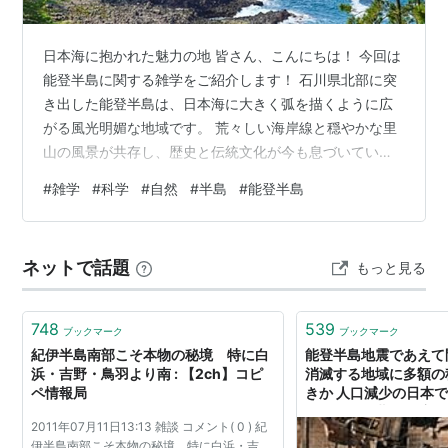
日本海に抱かれた魅力の地 皆さん、こんにちは！ 今回は
能登半島に関する雑学をご紹介します！ 石川県北部に突
き出した能登半島は、日本海に大きく弧を描くように広
がる風光明媚な地域です。 荒々しい海岸線と穏やかな里
山の風景が共存し、歴史と伝統文化が今も息づいていま
す。 観光地としても知られ、自然・文化・食の魅力を存
#
雑学
#
科学
#
自然
#
半島
#
能登半島
分に楽しめる場所です。 🏝️ 能登半島の概要 能登半島
は、石川県の北東部に位置し、県全体のおよそ半分を占
める広大な半島です。 その形は日本海に大きく突き出し
ネットで話題
もっと見る
ており、地理的にも文化的にも独自の特徴を持っていま
す。 地形は大きく外浦（そとうら）と内浦（うちうら）
に分かれます。 外浦（日本海側）…
748
539
ブックマーク
ブックマーク
紀伊半島南部こそ本物の秘境 特に白
能登半島地震であえて
浜・吉野・鳥羽より南 : 【2ch】コピ
消滅する地域に多額の
ペ情報局
きか 人口減少の日本
どこまで公費で救済さ
2011年07月11日13:13 雑談 コメント( 0 ) 紀
引き | JBpress (
伊半島南部こそ本物の秘境 特に白浜・吉