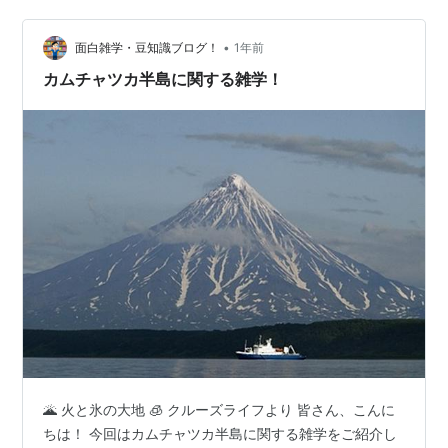
介します！ 🏝️ 三浦半島とは？ 三浦半島は、神奈川県の
南東部に位置し、東は東京湾、西は相模湾、南は太平洋
•
に面した細長い半島です。 横須賀市、三浦市、逗子市、
面白雑学・豆知識ブログ！
1年前
葉山町などが含まれ、都心からのアクセスも抜群です。
カムチャツカ半島に関する雑学！
自然が豊かで、海岸…
🌋 火と氷の大地 🧊 クルーズライフより 皆さん、こんに
ちは！ 今回はカムチャツカ半島に関する雑学をご紹介し