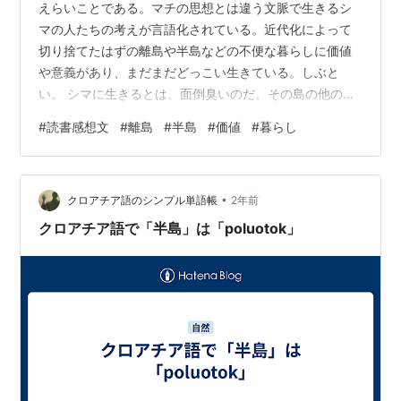
えらいことである。マチの思想とは違う文脈で生きるシ
マの人たちの考えが言語化されている。近代化によって
切り捨てたはずの離島や半島などの不便な暮らしに価値
や意義があり、まだまだどっこい生きている。しぶと
い。 シマに生きるとは、面倒臭いのだ。その島の他の住
民とのつながりに左右されるし、相手は天候だったりす
#
読書感想文
#
離島
#
半島
#
価値
#
暮らし
る。全然、自分のペースにならない。そもそも打てば響
くようなコミュニケーションが成り立つかどうかもあや
しい。しかし、である。そもそもが余白や隙間だらけな
•
のだ。周りと折り合いさえつけて仕舞えば、自分が企画
クロアチア語のシンプル単語帳
2年前
者となって自分の頭で考えたことを自分で実現してしま
クロアチア語で「半島」は「poluotok」
うことは可能だ。むしろ、誰も考えてはくれないのだ
か…