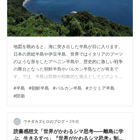
地図を眺めると、海に突き出した半島が目に入ります。
日本の房総半島や伊豆半島、世界ではイタリアのブーツ
のような形をしたアペニン半島や、歴史的に激しい戦争
の舞台となった朝鮮半島やバルカン半島などが有名で
す。では、半島は防衛や戦略的な拠点としてどのような
意味を持つのでしょうか？ 半島はなぜ重要なのか 半島は
#
半島
#
朝鮮半島
#
バルカン半島
#
クリミア半島
三方を海に囲まれており、陸地と海をつなぐ要衝となり
#
防衛
ます。この地理的な特徴により、軍事的・経済的な拠点
として古くから重要視されてきました。海上交通の要所
となるだけでなく、敵の侵攻を防ぐ砦の役割も果たしま
す。しかし、陸側から攻め込まれると逃げ場が少なくな
•
ウチダカズヒロのブログ
2年前
るという弱点もあります。 クリミア半島：黒海の覇…
読書感想文「世界がかわるシマ思考――離島に学
ぶ、生きるすべ」『世界がかわるシマ思考』制作