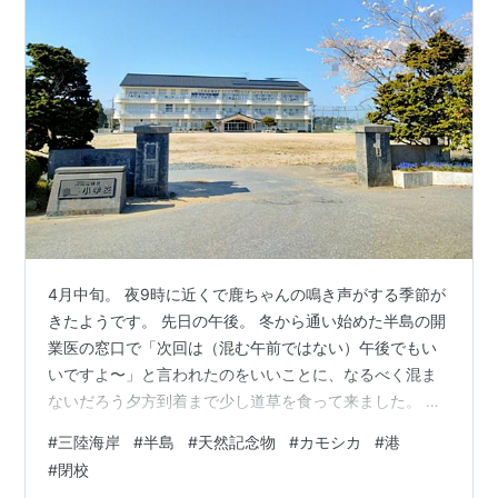
4月中旬。 夜9時に近くで鹿ちゃんの鳴き声がする季節が
きたようです。 先日の午後。 冬から通い始めた半島の開
業医の窓口で「次回は（混む午前ではない）午後でもい
いですよ〜」と言われたのをいいことに、なるべく混ま
ないだろう夕方到着まで少し道草を食って来ました。 委
託品のヤフオク発送で訪れた半島の郵便局が今までにな
#
三陸海岸
#
半島
#
天然記念物
#
カモシカ
#
港
いほどの混み具合だったのは「今日は年金支給日（2カ月
#
閉校
に１回・偶数月の１５日）」かとハッ！として・・・。