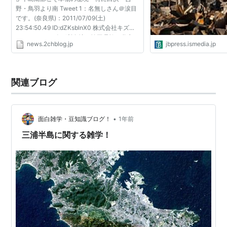
野・鳥羽より南 Tweet 1：名無しさん＠涙目
です。(奈良県)：2011/07/09(土)
23:54:50.49 ID:dZKsblnX0 株式会社キズキ
レンタルサービス(所在地：埼玉県鳩ケ谷市、
news.2chblog.jp
jbpress.ismedia.jp
代表取締役：松崎 一成)が展開するレンタル
バイク事業『レンタル819 キ...
関連ブログ
•
面白雑学・豆知識ブログ！
1年前
三浦半島に関する雑学！