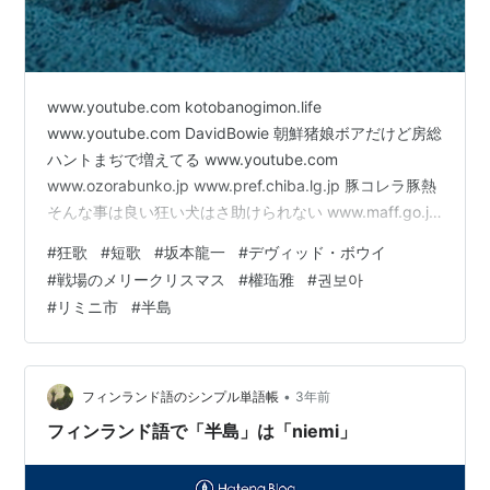
www.youtube.com kotobanogimon.life
www.youtube.com DavidBowie 朝鮮猪娘ボアだけど房総
ハントまぢで増えてる www.youtube.com
www.ozorabunko.jp www.pref.chiba.lg.jp 豚コレラ豚熱
そんな事は良い狂い犬はさ助けられない www.maff.go.jp
ja.wikipedia.org togetter.com ケンチャナヨんな事ある
#
狂歌
#
短歌
#
坂本龍一
#
デヴィッド・ボウイ
かセン人め半島ならばリミニ行きたい innodimameli.com
#
戦場のメリークリスマス
#
權珤雅
#
권보아
チョソンもさ狂い犬鍋ニンニクと味噌と糞とで三河島か
#
リミニ市
#
半島
な entetsu.c.ooco.jp
•
フィンランド語のシンプル単語帳
3年前
フィンランド語で「半島」は「niemi」