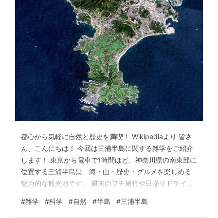
都心から気軽に自然と歴史を満喫！ Wikipediaより 皆さ
ん、こんにちは！ 今回は三浦半島に関する雑学をご紹介
します！ 東京から電車で1時間ほど、神奈川県の南東部に
位置する三浦半島は、海・山・歴史・グルメを楽しめる
魅力的な観光地です。 週末のプチ旅行や日帰りドライブ
にピッタリのスポットとして、多くの人々に親しまれて
#
雑学
#
科学
#
自然
#
半島
#
三浦半島
います。 今回は、そんな三浦半島の魅力をたっぷりご紹