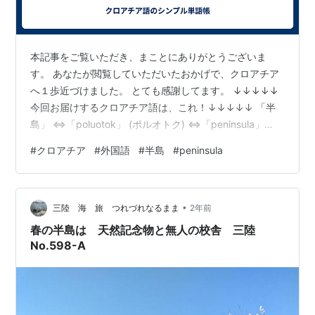
本記事をご覧いただき、まことにありがとうございま
す。 あなたが閲覧していただいたおかげで、クロアチア
へ１歩近づけました。 とても感謝してます。 ↓↓↓↓↓
今回お届けするクロアチア語は、これ！↓↓↓↓↓ 「半
島」 ⇔「poluotok」 (ポルオトク) ⇔「peninsula」
〔例文〕 「イストラ半島はクロアチア最大かつアドリア
#
クロアチア
#
外国語
#
半島
#
peninsula
海半島です。」 ⇔「Istra je najveći hrvatski i jadranski
poluotok.」 (イストラ ィエ ナィヴェチ フルヴァツキ イ
ィヤドランスキ ポルオトク) ⇔「Istria is the largest
•
Croatian and …
三陸 海 旅 つれづれなるまま
2年前
春の半島は 天然記念物と無人の校舎 三陸
No.598-A