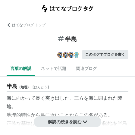
はてなブログ トップ
半島
このタグでブログを書く
言葉の解説
ネットで話題
関連ブログ
半島
(
地理
)
【
はんとう
】
海に向かって長く突き出した、三方を海に囲まれた陸
地。
地理的特性から島に近いことからこの名がある。
解説の続きを読む
正確な基準はないが、ある程度の規模以上の陸地を半島
と呼び、小さいものは岬と呼ぶ。