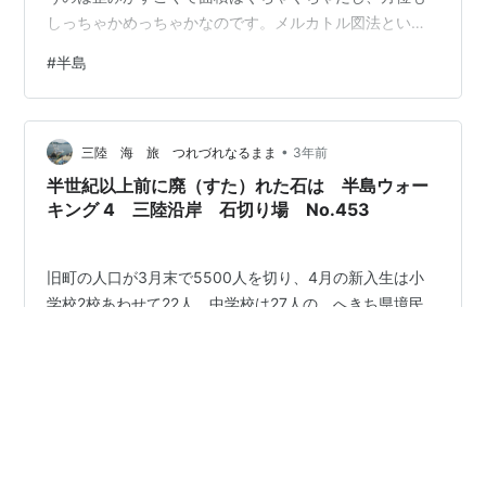
しっちゃかめっちゃかなのです。メルカトル図法という
のは経線、緯線が常に90°で交わるようにした結果、他の
#
半島
大切なことを全て放り出してしまったような地図なので
す。しかし、正距方位図法もモルワイデ図法もなぜかあ
まり普及していないというか、俗っぽく言うと流行らな
•
いのです。ジャニーズがスマイルアップに名前が変わっ
三陸 海 旅 つれづれなるまま
3年前
たところで、以前関西テレビが自社制作していた情報番
半世紀以上前に廃（すた）れた石は 半島ウォー
組『アップ&UP！』を思い出してしまうのです…
キング 4 三陸沿岸 石切り場 No.453