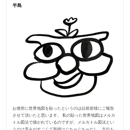
ー・ー・ー・ー・ー・ー・ー・ー・ー・ー・ まだまだフ
半島
ィンランド…
お便所に世界地図を貼ったというのは以前皆様にご報告
させて頂いたと思います。 私の貼った世界地図はメルカ
トル図法で描かれているのですが、メルカトル図法とい
うのは歪みがすごくて面積はぐちゃぐちゃだし、方位も