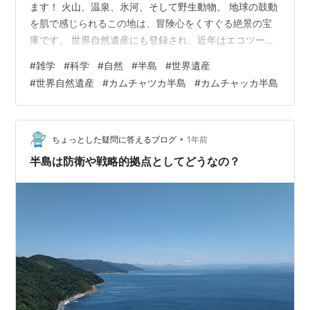
ます！ 火山、温泉、氷河、そして野生動物。 地球の鼓動
を肌で感じられるこの地は、冒険心をくすぐる絶景の宝
庫です。 世界自然遺産にも登録され、近年はエコツーリ
ズムの注目スポットとしても人気が高まっています。 本
#
雑学
#
科学
#
自然
#
半島
#
世界遺産
記事では、カムチャツカ半島の魅力と知られざる自然の
#
世界自然遺産
#
カムチャツカ半島
#
カムチャッカ半島
姿を分かりやすくご紹介します。 🌋 カムチャツカ半島と
は？ ロシア極東に位置するカムチャツカ半島は、ユーラ
シア大陸の最東端に広がり、「火と氷の大地」と称され
る世界有数の自然圧倒地帯です。 約270,000〜470,000
•
ちょっとした疑問に答えるブログ
1年前
㎢に及ぶ広大な…
半島は防衛や戦略的拠点としてどうなの？