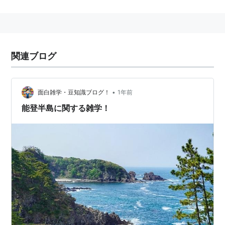
参考
リスト::半島
関連ブログ
•
面白雑学・豆知識ブログ！
1年前
能登半島に関する雑学！