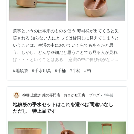
祭事というのは本来のものを使う 寿司桶が出てくると失
笑される 知らない人にとっては皆同じに見えてしまうと
いうことは、生活の中においていくらでもあるかと思
う、しかし、どんな些細だと思うことでも見る人が見れ
ば・・・ということはある。 意識の中に伸び代がないと
助言が小言に聞こえてしまうこともある。 自分に興味が
#
地鎮祭
#
手水用具
#
手桶
#
半桶
#
杓
ある方向だけ詳しくなる、何でもかんでも知るなんて所
詮無理な話なわけ、それ故、他人に助言をしてくれる人
は大事な人であり、耳を傾けられる人が身近に居るだけ
•
で財産かもしれないな。 相談相手、、、なかなか居るも
神棚 上敷き 簾の専門店 おまかせ工房 ブログ
5年前
んじゃない、居ない人のほうが圧倒的だろう。 普段の生
地鎮祭の手水セットはこれを選べば間違いなし
活なら手に入れやすいものが周囲に揃ってく…
ただし 特上品です