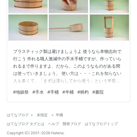
プラスティック製は避けましょうよ 使うなら本物志向で
行こう 作れる職人激減中の手水手桶ですが、作っていら
れるまで作りますよ、だから、このようなものがある間
は使っていきましょう。 使い方は・・・これを知らない
人も多くて、「まずは濡らしてから使う」という半世紀
前までなら誰も言わないことを、今は言わないといけな
#
地鎮祭
#
手水
#
手桶
#
半桶
#
柄杓
#
書院
いぐらいまで認知度が低くなってしまいました。 そりゃ
生活の中で木製手桶なんか使いますか？ ということで
す。 プラスティック製の桶なら墓参のときに使ったりす
はてなブログ
>
未指定
>
半桶
るんでしょうけど、そもそも手桶って、、、使わないか
はてなブログ タグとは
ヘルプ
開発ブログ
はてなブログトップ
と思う。 打ち水なんて行う習慣もなくなって、、、もう
何から何まで変わりゆくわけです。 ただ…
Copyright (C) 2001-
2026
Hatena.