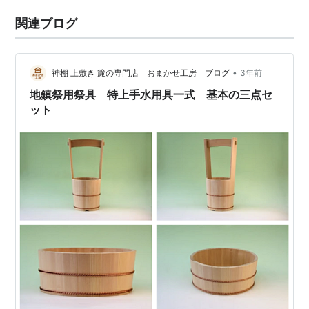
関連ブログ
•
神棚 上敷き 簾の専門店 おまかせ工房 ブログ
3年前
地鎮祭用祭具 特上手水用具一式 基本の三点セ
ット