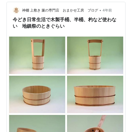
•
神棚 上敷き 簾の専門店 おまかせ工房 ブログ
4年前
今どき日常生活で木製手桶、半桶、杓など使わな
い 地鎮祭のときぐらい