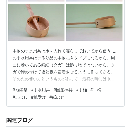
本物の手水用具は水を入れて濡らしておいてから使う こ
の手水用具は手作り品の本物志向タイプになるから、周
囲に巻いてある銅紐（タガ）は飾り物ではないから、タ
ガで締め付けて板と板を密着させるように作ってある。
そのため使い方というものがあって、最初の時には水を
入れて木材を膨張させることによって水漏れしないよう
#
地鎮祭
#
手水用具
#
国産神具
#
手桶
#
半桶
にするわけ。 これが手水用具、というか桶の使い方の基
#
こぼし
#
紙受け
#
紙のせ
本なんだけど、今どき木製の桶を使う人のほうが激減し
ているはずだから、使い方を知らない人が大勢いる。 ま
ずは知っておいてください。 タガなどはお飾りとして貼
関連ブログ
り付けてあるだけのものもあるようだけど、こちらのタ
ガは締め付けです、バンバン上にあげて絶妙…