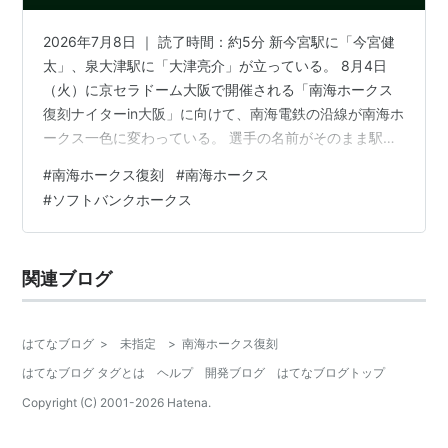
2026年7月8日 ｜ 読了時間：約5分 新今宮駅に「今宮健
太」、泉大津駅に「大津亮介」が立っている。 8月4日
（火）に京セラドーム大阪で開催される「南海ホークス
復刻ナイターin大阪」に向けて、南海電鉄の沿線が南海ホ
ークス一色に変わっている。 選手の名前がそのまま駅名
に入っているこの一致は、偶然ではない。 そして「ソフ
#
南海ホークス復刻
#
南海ホークス
トバンクとして初めて」の大阪での復刻イベントには、
#
ソフトバンクホークス
60年分の物語が設計として埋め込まれている。 この記事
でわかること 「選手降臨」の正体は等身大パネルだった
8月4日、何が起きてどうすれば参加できるか 60年前の3
関連ブログ
連覇が、今の選手名に宿っている 大阪球場はもうない。
それでも聖地は…
はてなブログ
>
未指定
>
南海ホークス復刻
はてなブログ タグとは
ヘルプ
開発ブログ
はてなブログトップ
Copyright (C) 2001-
2026
Hatena.