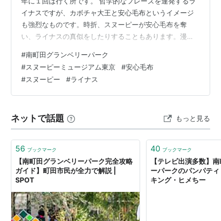
年に１回は行く所です。 哲学的なフレーズを連発するラ
イナスですが、カボチャ大王と安心毛布というイメージ
も強烈なものです。時折、スヌーピーが安心毛布を奪
い、ライナスの真似をしたりすることもあります。漫画
で読むと、スヌーピーがライナスを馬鹿にしているのか
#
南町田グランベリーパーク
とも思えるのですが、実はうらやましがっているのか
#
スヌーピーミュージアム東京
#
安心毛布
な、と思ったりもします。
#
スヌーピー
#
ライナス
ネットで話題
もっと見る
56
40
ブックマーク
ブックマーク
【南町田グランベリーパーク完全攻略
【テレビ出演多数】南
ガイド】町田市民が全力で解説 |
ーパークのパンパティ
SPOT
キング・ヒメちー