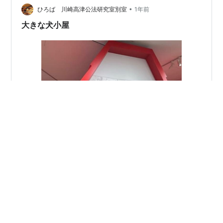
る形式。 すでに10時台でワークショップに向かっている
•
ひろば 川崎高津公法研究室別室
1年前
人たちはいっ…
大きな犬小屋