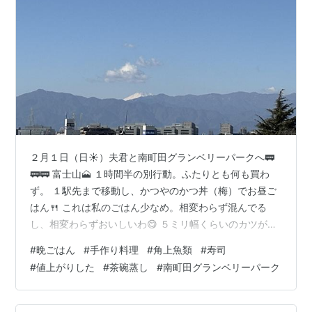
２月１日（日☀）夫君と南町田グランベリーパークへ🚃
🚃🚃 富士山🗻 １時間半の別行動。ふたりとも何も買わ
ず。 １駅先まで移動し、かつやのかつ丼（梅）でお昼ご
はん🍴 これは私のごはん少なめ。相変わらず混んでる
し、相変わらずおいしいわ😋 ５ミリ幅くらいのカツが１
切れあって驚いたけど。 そして今日の目的である角上魚
#
晩ごはん
#
手作り料理
#
角上魚類
#
寿司
類へ。３週間ぶり😏 たくさんの車、たくさんの自転車、
#
値上がりした
#
茶碗蒸し
#
南町田グランベリーパーク
たくさんの人、人、人ーーー！ 相変わらず、激混み！ い
つもの寿司１０貫を選ぼうとしたら、なんと、１８００
円💦 ３週間前１５００円だったのが１８００円💦 思わず