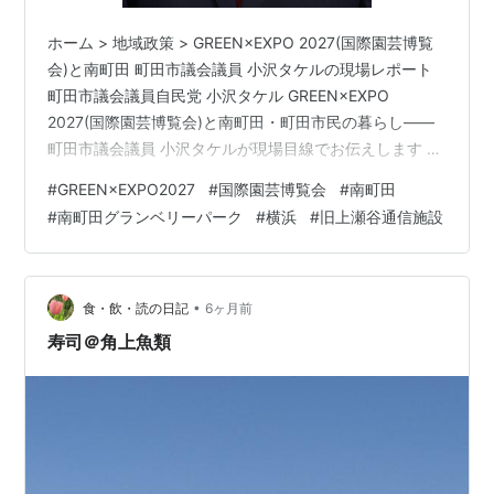
ホーム > 地域政策 > GREEN×EXPO 2027(国際園芸博覧
会)と南町田 町田市議会議員 小沢タケルの現場レポート
町田市議会議員自民党 小沢タケル GREEN×EXPO
2027(国際園芸博覧会)と南町田・町田市民の暮らし――
町田市議会議員 小沢タケルが現場目線でお伝えします 著
者：小沢タケル(町田市議会議員／自由民主党所属) 公開
#
GREEN×EXPO2027
#
国際園芸博覧会
#
南町田
日：2026年5月1日 更新日：2026年5月1日 カテゴリ：地
#
南町田グランベリーパーク
#
横浜
#
旧上瀬谷通信施設
域交通 / まちづくり / 子育て / 高齢者福祉 / 防災 町田市
議会議員 小沢タケルです こんにちは。自由民主党所属、
町田市議会議員の小沢タケルです。私はいつも、町田の
駅前、商店街、公園…
•
食・飲・読の日記
6ヶ月前
寿司＠角上魚類