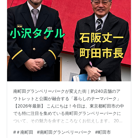
南町田グランベリーパークが変えた街｜約240店舗のア
ウトレットと公園が融合する「暮らしのテーマパーク」
【2026年最新】 こんにちは！今日は、東京都町田市の中
でも特に注目を集めている南町田グランベリーパークに
ついて、その魅力を余すところなくお伝えします。 2019
年11月の「まちびらき」から約7年。この街は、商業施
#
＃南町田
#
南町田グランベリーパーク
#
町田市
設、駅、公園、ミュージアムが一体となった、まるでひ