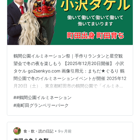
鶴間公園イルミネーション祭｜手作りランタンと星空観
望会で冬の夜を楽しもう 【2025年12月20日開催】 小沢
タケル go2senkyo.com 画像引用元：まちだ★ぐるり 鶴
間公園で冬のイルミネーションイベントが開催 2025年12
月20日（土）、東京都町田市の鶴間公園で「イルミネー
ション祭」が開催されます。地域の小・中学生が手作り
#
#鶴間公園イルミネーション
したランタンのあたたかな光と、冬の澄んだ夜空を楽し
#
南町田グランベリーパーク
める、家族連れにもぴったりのイベントです。 雨天の場
合は翌21日（日）に延期となりますので、天候をチェッ
クしてお出かけください。 まちだ★ぐるり イベントの見
どころ 手作りランタンの街並み展示 開催時間：12:0…
•
食・飲・読の日記
9ヶ月前