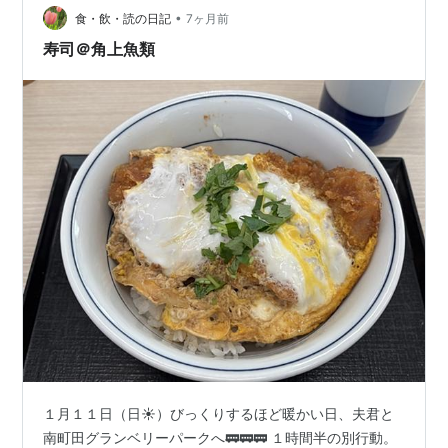
手に取らずに他の寿司を選んでいた夫君に報告。「買う
•
食・飲・読の日記
7ヶ月前
しかないじゃん。」 by夫君。そ…
寿司＠角上魚類
１月１１日（日☀）びっくりするほど暖かい日、夫君と
南町田グランベリーパークへ🚃🚃🚃 １時間半の別行動。