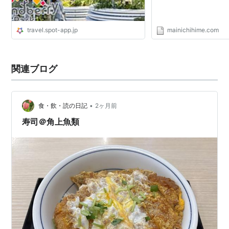
travel.spot-app.jp
mainichihime.com
関連ブログ
•
食・飲・読の日記
2ヶ月前
寿司＠角上魚類