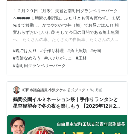
１２月２９日（月☀）夫君と南町田グランベリーパーク
へ🚃🚃🚃 １時間の別行動。ふたりとも何も買わず。 １駅
先まで移動し、かつやのかつ丼（梅）でお昼ごはん🍴 相
変わらずおいしいわ😋 そして今日の目的である角上魚類
へ。 たくさんの車、たくさんの自転車、たくさんの人、
人、人ーーー！ お正月用の商品が並び、お寿司の種類も
#
晩ごはん🍴
#
手作り料理
#
角上魚類
#
寿司
少ないみたい。なんとか目的のものを買うことができ
#
海鮮なめろう
#
いぶりがっこ
#
王林
て、ホッ。２９日でこの混雑、３０日、３１日はどうな
#
南町田グランベリーパーク
るんだろ。決められたドアから入店し、決められたとこ
ろから出店。代表の人だけで並ぶのは禁止。と、いろい
ろルールが貼り出されていた。 この日歩いたのは、スマ
ホによれば９６７０歩。記録伸びず。 そ…
•
町田市議会議員 小沢タケル 公式ブログ
8ヶ月前
鶴間公園イルミネーション祭｜手作りランタンと
星空観望会で冬の夜を楽しもう 【2025年12月20
日開催】