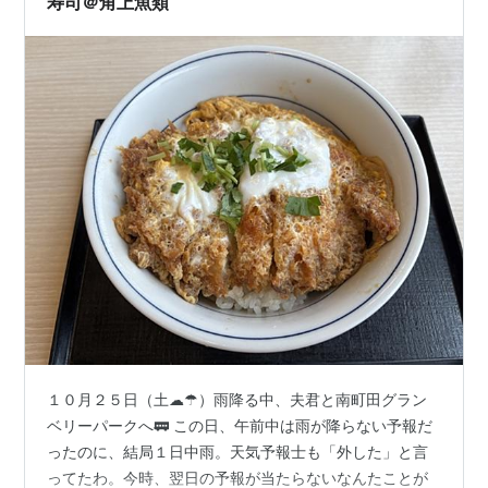
寿司＠角上魚類
１０月２５日（土☁☂）雨降る中、夫君と南町田グラン
ベリーパークへ🚃 この日、午前中は雨が降らない予報だ
ったのに、結局１日中雨。天気予報士も「外した」と言
ってたわ。今時、翌日の予報が当たらないなんたことが