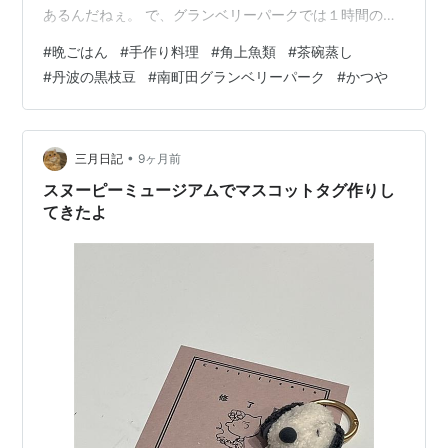
あるんだねぇ。 で、グランベリーパークでは１時間の別
行動。ふたりとも何も買わず。 １駅先まで歩き、かつや
#
晩ごはん
#
手作り料理
#
角上魚類
#
茶碗蒸し
のかつ丼梅でお昼ごはん🍴 たまには、と写真を撮ってみ
#
丹波の黒枝豆
#
南町田グランベリーパーク
#
かつや
た。おいしそっ🎶 私は前回同様ごはん少なめにしたら、
おなかいっぱいすぎず、おいしくて満足😊 メインの目的
である角上魚類に行き、あれこれお買い物。 そんな日の
ふたりの晩ごはん🍴 こんなの買ってきて、 ・寿司１０貫
•
三月日記
9ヶ月前
１５００円＠角上魚類 ・本マグ…
スヌーピーミュージアムでマスコットタグ作りし
てきたよ