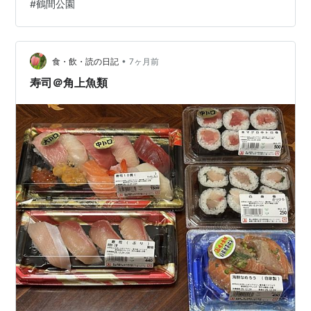
#
鶴間公園
とつのまちのような、これまでにないスポットとして、
今も進化を続けています。 小沢タケル
www.youtube.com 南町田グランベリーパークとは？｜
約600億円の再開発で生まれた新しい街 東急と町田市が
•
食・飲・読の日記
7ヶ月前
描いた「理想のまち」 南町…
寿司＠角上魚類