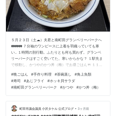
５月２３日（土☁）夫君と南町田グランベリーパークへ
🚃🚃🚃 ７分袖のワンピースに上着を羽織っていても寒
い‥ １時間の別行動。ふたりとも何も買わず。グランベ
リーパークはすごく空いてた。寒いからかな？ １駅先ま
で移動し、かつやのかつ丼（梅）でお昼ごはん🍴 １１時
過ぎといつもより早い時間だったせいか、店内は空いて
#
晩ごはん
#
手作り料理
#
茶碗蒸し
#
角上魚類
いた。でも食べているうちにほぼ満席、相変わらず人気
#
寿司
#
あじフライ
#
ホッキ貝サラダ
があるわ。手元にスマホがあったので、たまには写真を
#
南町田グランベリーパーク
#
かつや
#
かつ丼（梅）
撮ってみた。これは私のごはん少なめ、アツアツでおい
しーーー💕 そして今日の目的である角上魚類へ。３週間
３日ぶり😏 たくさんの車、たくさんの自転車、たくさん
の人、人、人ーーー！ 相変わらず、激混み…
•
町田市議会議員 小沢タケル 公式ブログ
3ヶ月前