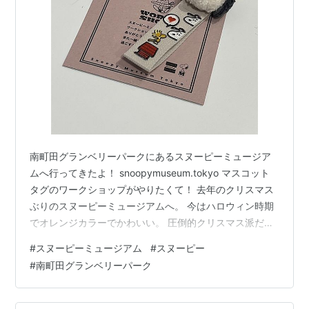
南町田グランベリーパークにあるスヌーピーミュージア
ムへ行ってきたよ！ snoopymuseum.tokyo マスコット
タグのワークショップがやりたくて！ 去年のクリスマス
ぶりのスヌーピーミュージアムへ。 今はハロウィン時期
でオレンジカラーでかわいい。 圧倒的クリスマス派だけ
ど、ハロウィンもかわいいよね。 予約できないシステム
#
スヌーピーミュージアム
#
スヌーピー
だから、朝は早めに乗り込んだ。 10時からに合わせて電
#
南町田グランベリーパーク
車乗ったはずなのに、なんだかんだ電車遅れたりして10
時半過ぎにチケット購入。 ミュージアムみて、グッズシ
ョップを終了してから最後にワークショップに参加でき