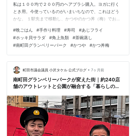
私は１００均で２００円のヘアブラシ購入。ヨガに行く
とき用。今使っているのがいまいちなので、これはどう
かな。 １駅先まで移動し、かつやのかつ丼（梅）でお昼
ごはん🍴 これは私のごはん少なめ。相変わらず混んでる
#
晩ごはん
#
手作り料理
#
寿司
#
あじフライ
し、相変わらずおいしいわ😋 そして今日の目的である角
#
ホッキ貝サラダ
#
角上魚類
#
茶碗蒸し
上魚類へ。年末２９日に食べたばかりだけど気にしない
#
南町田グランベリーパーク
#
かつや
#
かつ丼梅
😏 たくさんの車、たくさんの自転車、たくさんの人、
人、人ーーー！ なんで？ お正月が終わって空いてるかと
思ってたのに、激混み！ この日歩いたのは、スマホによ
れば１０７２９歩。記録伸びず。 そん…
•
町田市議会議員 小沢タケル 公式ブログ
7ヶ月前
南町田グランベリーパークが変えた街｜約240店
舗のアウトレットと公園が融合する「暮らしのテ
ーマパーク」