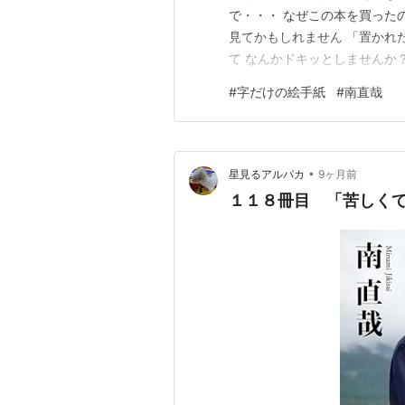
で・・・ なぜこの本を買った
見てかもしれません 「置かれ
て なんかドキッとしませんか
が そうなんです 結構自分を
#
字だけの絵手紙
#
南直哉
なんて借り物で定義はないとの
るように思いました そうそう 
•
星見るアルパカ
9ヶ月前
１１８冊目 「苦しく