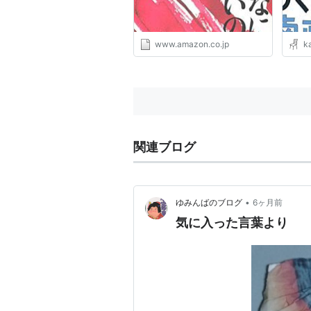
www.amazon.co.jp
k
関連ブログ
•
ゆみんばのブログ
6ヶ月前
気に入った言葉より