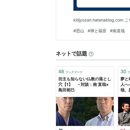
kitijyozan.hatenablog
#
恐山
#
禅と福音
#
南直哉
ネットで話題
48
30
ブックマーク
坊主も知らない仏教の落とし
夢と
穴【1】 －対談：南 直哉×
人へ
島田裕巳
哉、異