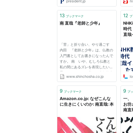
president.jp
n
13
12
ブックマーク
ブ
南 直哉『老師と少年』
NH
時代
直哉
をたず
「苦」と折り合い、やり過ごす
Log
内田 『老師と少年』は、仏教の
入門書としてお書きになったんで
すか。 南 いや、むしろ仏教と
私の間にあるズレを表現したいと
思っていました。私は一生仏教者
www.shinchosha.co.jp
l
でいるつもりですが、ブッダや道
元と同じ人間かと問われればそれ
は違う。だから細かいズレを感じ
9
9
ブックマーク
ブ
ることもあります。「私なりの...
Amazon.co.jp: なぜこんな
一、
に生きにくいのか: 南直哉: 本
お坊
南直哉
｜ 