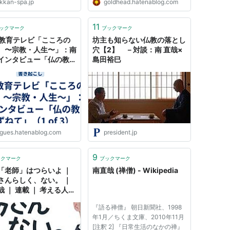
ikkan-spa.jp
goldhead.hatenablog.com
11
ックマーク
ブックマーク
K教育テレビ「こころの
坊主も知らない仏教の落とし
 〜宗教・人生〜」：南
穴【2】 －対談：南 直哉×
インタビュー「仏の教え
島田裕巳
ねて」（1 of 3） -
ues
ogues.hatenablog.com
president.jp
9
ックマーク
ブックマーク
「老師」はつらいよ ｜
南直哉 (禅僧) - Wikipedia
さんらしく、ない。 ｜
 ｜ 連載 ｜ 考える人
新潮社
『語る禅僧』 朝日新聞社、1998
年1月／ちくま文庫、2010年11月
[注釈 2] 『日常生活のなかの禅』