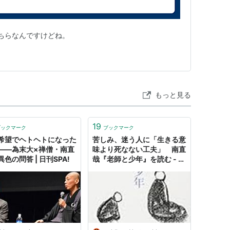
.com こちらなんですけどね。
もっと見る
19
ブックマーク
ブックマーク
希望でヘトヘトになった
苦しみ、迷う人に「生きる意
――為末大×禅僧・南直
味より死なない工夫」 南直
色の問答 | 日刊SPA!
哉『老師と少年』を読む - 関
内関外日記