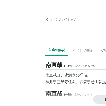
はてなブログ トップ
言葉の解説
ネットで話題
関
南直哉
(
一般
)
【
みなみじきさい
】
南直哉は、曹洞宗の禅僧。
福井県霊泉寺住職、青森県恐山菩提
南直哉
(
一般
)
【
みなみのぶや
】
第9代
東京電力
社長(1999年-2002