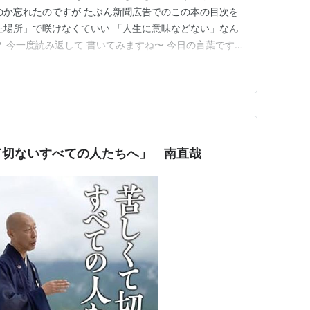
のか忘れたのですが たぶん新聞広告でのこの本の目次を
た場所」で咲けなくていい 「人生に意味などない」なん
？ 今一度読み返して 書いてみますね〜 今日の言葉です
大切にしてきたと・・・ 自分なんてあやふやで所詮 自分
こと そう考えたら なんとなく肩の力を抜くことができ
南直哉さん…
て切ないすべての人たちへ」 南直哉