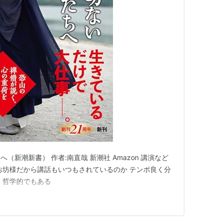
新潮新書） 作者:南直哉 新潮社 Amazon 講演など
お坊様だから講話もいつもされているのか テンポ良く分
 哲学的でもある