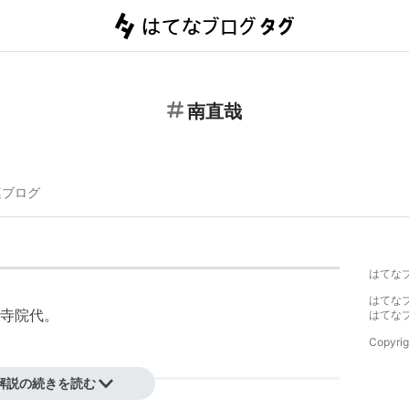
南直哉
連ブログ
はてな
はてな
寺院代。
はてな
Copyrig
解説の続きを読む
年)。