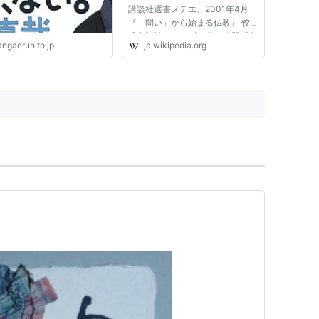
講談社選書メチエ、2001年4月
『「問い」から始まる仏教』 佼
成出版社、2004年1月／改題『自
angaeruhito.jp
ja.wikipedia.org
分をみつめる禅問答』 角川ソフ
ィア文庫、2011年12月 『老師と
少年』 新潮社、2006年10月／新
潮文庫、2009年12月[注釈 3]
『「正...