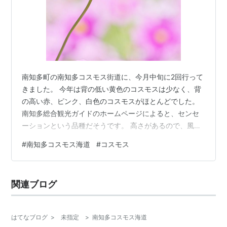
南知多町の南知多コスモス街道に、今月中旬に2回行って
きました。 今年は背の低い黄色のコスモスは少なく、背
の高い赤、ピンク、白色のコスモスがほとんどでした。
南知多総合観光ガイドのホームページによると、センセ
ーションという品種だそうです。 高さがあるので、風が
あると大きく揺れるため、撮影の歩留まりは大きく低下
#
南知多コスモス海道
#
コスモス
します。初日は風速3m予報でしたが、クローズアップ撮
影はかなり厳しかったです。 次の日は、風速1m予報にな
るのを待って行きました。淡いピンク色のコスモスで
関連ブログ
す。まさに、秋の桜のイメージです。 K-3+DA★50-135
2022/10 南知多コスモス街道 花びらが薄く背も高いの
で、天気が良ければ…
はてなブログ
>
未指定
>
南知多コスモス海道