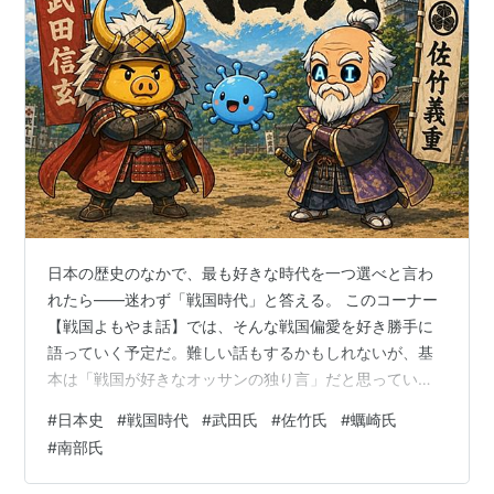
日本の歴史のなかで、最も好きな時代を一つ選べと言わ
れたら——迷わず「戦国時代」と答える。 このコーナー
【戦国よもやま話】では、そんな戦国偏愛を好き勝手に
語っていく予定だ。難しい話もするかもしれないが、基
本は「戦国が好きなオッサンの独り言」だと思っていた
だければ幸いだ。 今回（vol.001）は3回に分けて、最初
#
日本史
#
戦国時代
#
武田氏
#
佐竹氏
#
蠣崎氏
のテーマ「全国の武田氏」をお届けする。 目次 目次 ■
#
南部氏
プロローグ——大河ドラマと、本棚と、14,800円 ■ 光
栄のゲームと、あの14,800円 ■ 名作ゲームは「天下統