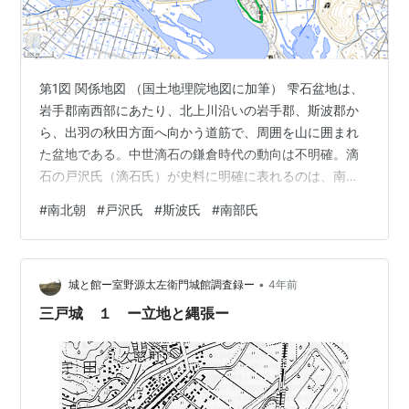
第1図 関係地図 （国土地理院地図に加筆） 雫石盆地は、
岩手郡南西部にあたり、北上川沿いの岩手郡、斯波郡か
ら、出羽の秋田方面へ向かう道筋で、周囲を山に囲まれ
た盆地である。中世滴石の鎌倉時代の動向は不明確。滴
石の戸沢氏（滴石氏）が史料に明確に表れるのは、南北
朝内乱期に入ってからである。 延元3年（暦応元年：
#
南北朝
#
戸沢氏
#
斯波氏
#
南部氏
1338）南朝の陸奥守北畠顕家は、足利勢討滅のため西上
したが、和泉堺浦（大阪府堺市）で、足利の高師冬と対
戦して敗死。この時、南部政長（八戸氏：根城南部氏）
•
の兄師行も、顕家と運命を共にしている。 吉野の南朝か
城と館ー室野源太左衛門城館調査録ー
4年前
らは、北畠顕家の弟顕信を、陸奥鎮守府将軍として奥州
三戸城 １ ー立地と縄張ー
に派遣した。 興国元年（1340）牡鹿…