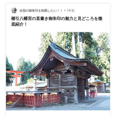
一 相剋の果て」 ■ 私が尊敬する戦国武将 【第1回】信玄
だけじゃない！全国に散らばった武田一族——名族それ
•
全国の御朱印を制覇したい！！
1年前
ぞれの戦…
櫛引八幡宮の直書き御朱印の魅力と見どころを徹
底紹介！