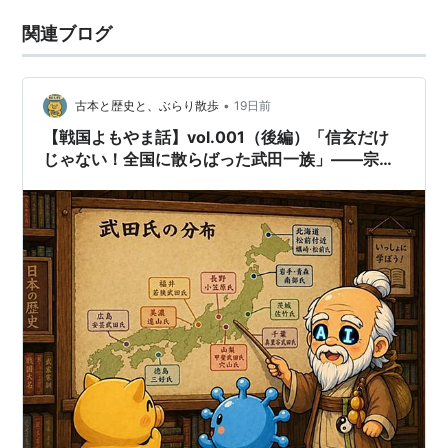
関連ブログ
•
古本と歴史と、ぶらり散歩
19日前
【戦国よもやま話】vol.001（後編）「信玄だけ
じゃない！全国に散らばった武田一族」——宗家
論争・義の武将たち・義光流の到達点