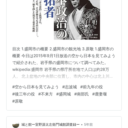
目次 1.盛岡市の概要 2.盛岡市の観光地 3.原敬 1.盛岡市の
概要 今日は2015年9月1日放送の空から日本を見てみよう
で紹介された、岩手県の盛岡市について調べてみた。
wikipedia:盛岡市 岩手県の県庁所在地で人口は約28万
人。 北上盆地の中央部に位置し、市内の中心は北上川と
雫石川・中津川の合流点となっている。中心部からは岩
#
空から日本を見てみよう
#
志波城
#
前九年の役
手山をはじめとする奥羽山脈や北上高地の山並みを望
#
後三年の役
#
不来方
#
盛岡城
#
南部氏
#
鹿妻堰
む。 1万年以上前の遺跡が見つかっており、古来より人々
#
原敬
の居住地であった事がわかっている。約5千年前の遺跡に
は河川を拠点とした集落の跡が認められ、岩手県では最
大の規模である。 古墳時代以降は大和朝廷と蝦夷の境界
近くで…
•
城と館ー室野源太左衛門城館調査録ー
5年前