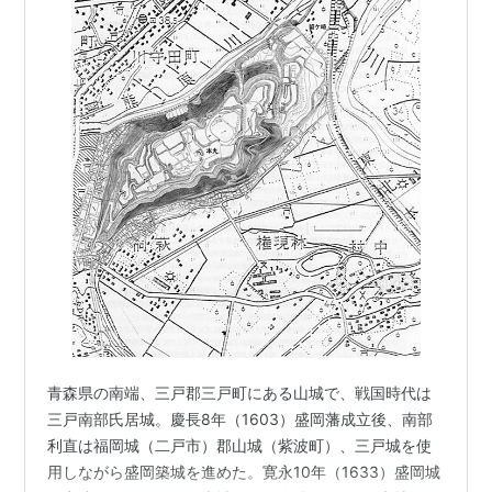
青森県の南端、三戸郡三戸町にある山城で、戦国時代は
三戸南部氏居城。慶長8年（1603）盛岡藩成立後、南部
利直は福岡城（二戸市）郡山城（紫波町）、三戸城を使
用しながら盛岡築城を進めた。寛永10年（1633）盛岡城