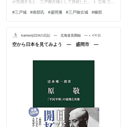
が完成すると、三戸御古城として存続した。 １ 立地 三
戸盆地の中央部に、標高130ｍ、比高100mの城山があ
#
三戸城
#
南部氏
#
盛岡藩
#
三戸御古城
#
糠部
る。南北の斜面は高く切り立っており、西側が毘沙門平
（びしゃもんたい）に続く尾根の鞍部になっている。こ
の城山は、南側は馬淵川（まべちがわ）の氾濫原に臨
•
み、北側の崖下を熊原川が流れる。城山の北東山麓から
kamonji224の日記 ― 北海道見聞録 ―
4年前
留ヶ崎の台地が突出し、馬淵川と熊原川は、留ケ崎の先
空から日本を見てみよう ― 盛岡市 ―
端で合流している。三戸城本体の城山…