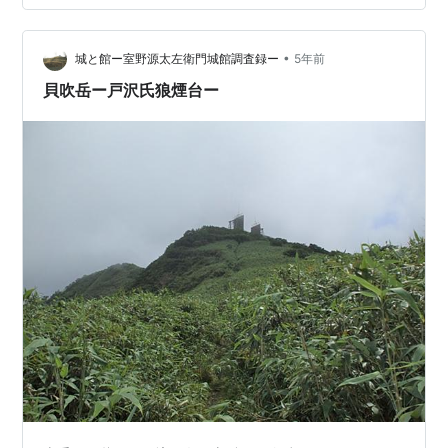
での滴石（雫石）の初見は、南北朝時代の南朝：興国元
年・北朝：暦応３年（1340）12月20日の、南部政長あて
北畠顕信御教書（遠野南部家文書）である。内容は「岩
•
城と館ー室野源太左衛門城館調査録ー
5年前
手郡に対峙して西根に要害（…
貝吹岳ー戸沢氏狼煙台ー