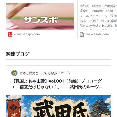
ング
南部氏、結婚祝いの色紙
運命に」2008年10月8日
シャルブックマーク 「対
ある」と英語で書いた南
部さんが色紙の包み紙に書
ベル物理学賞を受賞した
www.sanspo.com
www.asahi.com
近所づきあいで親しくな
婚祝いに、「対称性...
関連ブログ
•
古本と歴史と、ぶらり散歩
21日前
【戦国よもやま話】vol.001（前編）プロローグ
＋「信玄だけじゃない！」——武田氏のルーツ
と、北の武田たち