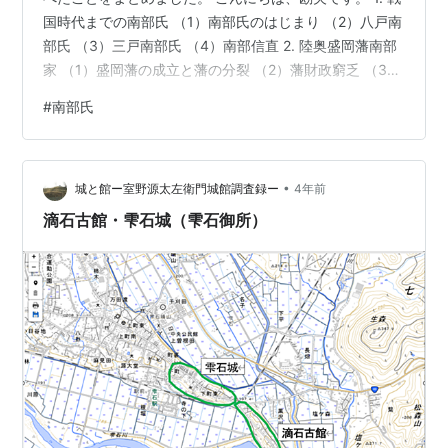
国時代までの南部氏 （1）南部氏のはじまり （2）八戸南
部氏 （3）三戸南部氏 （4）南部信直 2. 陸奥盛岡藩南部
家 （1）盛岡藩の成立と藩の分裂 （2）藩財政窮乏 （3）
高直しと二人の南部利用 （4）幕末の混迷期 1. 戦国時代
#
南部氏
までの南部氏 （1）南部氏のはじまり 南部氏は甲斐国巨
摩郡南部郷（山梨県南巨摩郡南部町）の発祥で、清和源
氏武田氏の一族加賀美遠光の子 光行が祖という。1189
•
年、光行は源頼朝に従い奥州藤原氏討伐で戦功をあげ、
城と館ー室野源太左衛門城館調査録ー
4年前
陸奥国糠部郡の地頭になったというが詳細は不詳であ
滴石古館・雫石城（雫石御所）
る…