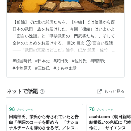
【前編】では北の武田たちを、【中編】では信濃から西
日本の武田一族をお届けした。今回（後編）はいよいよ
「面白い逸話」と「甲斐武田の一門武将たち」、そして
全体のまとめをお届けする。 目次 目次 ③ 面白い逸話
——「武田の宗家はどこだ」論争、ほか 武田・佐竹・南
部——「義光流の格式」三つ巴の争い 武田が武田を攻め
#
戦国時代
#
日本史
#
武田氏
#
佐竹氏
#
南部氏
る——小笠原vs武田信玄 安芸武田氏と毛利元就——若き
#
小笠原氏
#
三好氏
#
よもやま話
元就の「初勝利」 信長以前の覇者——三好長慶という存
在 甲斐武田の一門武将——信玄を支えた個性豊かな顔ぶ
れ 📝 まとめ——義光流の全国分布 ③ 面白い逸話——
ネットで話題
もっと見る
「武田の宗家はどこだ」論争、ほか これだけ多くの義光
流一族が全国に存在するとなれ…
98
78
ブックマーク
ブックマーク
田南部氏、栄氏から脅されていたと告
asahi.com（朝日
白「伊調のコーチを辞めろ」「ナショ
結婚祝いの色紙に「対
ナルチームを辞めさせるぞ」／レスリ
命に」 - サイエンス