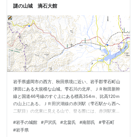
謎の山城 滴石大館
岩手県盛岡市の西方、秋田県境に近い、岩手郡雫石町山
津田にある大規模な山城。雫石川の北岸、ＪＲ秋田新幹
線と国道46号線のすぐ上にある標高354ｍ、比高120ｍ
の山上にある。ＪＲ田沢湖線の赤渕駅（雫石駅から西へ
二駅目）の北東に見える山で、登る際には、赤渕駅東方
の山津田集落に入り、大館の南西側尾根から登るルート
#
岩手の城館
#
戸沢氏
#
北畠氏
#
南部氏
#
雫石町
が、比較的登りやすい。 大館位置図 （国土地理院Webに
#
岩手県
加筆） 雫石盆地から見た大館 大館（南西から） 文献上