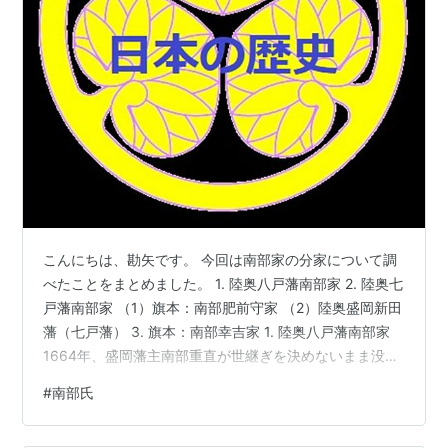
こんにちは、勘矢です。 今回は南部家の分家について調
べたことをまとめました。 1. 陸奥八戸藩南部家 2. 陸奥七
戸藩南部家 （1）旗本：南部肥前守家 （2）陸奥盛岡新田
藩（七戸藩） 3. 旗本：南部幸吉家 1. 陸奥八戸藩南部家
1664年、盛岡藩主南部重直が世継ぎを決めないまま没し
たので南部家は断絶になるところであったが、幕府は重
#
南部氏
直の弟重信に盛岡藩八万石、同じ弟直房に二万石を分与
して八戸藩を立藩させた。直房は藩体制の確立のため、