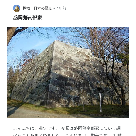
家臣団の編成や知行制度の確立、産業の振興などを行っ
•
たが、立藩からわずか3年余りで急死した。 二代直政は
探検！日本の歴史
4年前
わずか8歳で家督相続した。1688年に詰衆、翌年に側衆
盛岡藩南部家
を経て側…
こんにちは、勘矢です。 今回は盛岡藩南部家について調
べたことをまとめました。 こんにちは、勘矢です。 1. 戦