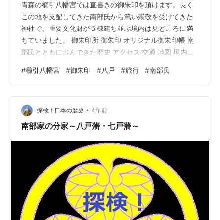
青森の櫛引八幡宮では直書きの御朱印を頂けます。長く
この地を支配してきた南部氏から篤い崇敬を受けてきた
神社で、重要文化財が５棟建ち並ぶ境内は見どころに満
ちていました。 御朱印所 御朱印 オリジナル御朱印帳 南
部氏とともに歩んできた歴史 アクセス 交通 地図 境内の
見どころを徹底紹介 大鳥居 一之鳥居と社号標 二之鳥居
#
櫛引八幡宮
#
御朱印
#
八戸
#
旅行
#
南部氏
正門（重要文化財） 拝殿 本殿（重要文化財） 長所（重
要文化財） 神明宮（重要文化財） 春日社（重要文化財）
必勝祈願 是非頭に入れておいてほしいうどん屋 このブロ
•
グのイチオシ記事 御朱印以外のブログはこちらから 全国
探検！日本の歴史
4年前
のうどんを制覇したい！ 世界の蒸留酒を制覇したい！
南部家の分家～八戸藩・七戸藩～
「我が道」を…