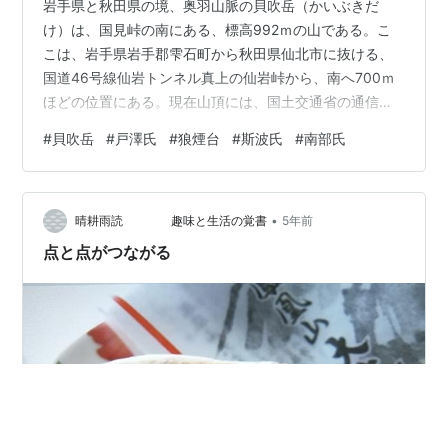
岩手県と秋田県の境、奥羽山脈の貝吹岳（かいぶきだ
け）は、国見峠の南にある、標高992ｍの山である。こ
こは、岩手県岩手郡雫石町から秋田県仙北市に抜ける、
国道46号線仙岩トンネル真上の仙岩峠から、南へ700ｍ
ほどの位置にある。現在山頂には、国土交通省の通信用
反射板が設置されている。 位置図（国土地理院地図） 戦
#
貝吹岳
#
戸澤氏
#
狼煙台
#
斯波氏
#
南部氏
国時代の天文9年（1540）、滴石の領主戸沢氏が、出羽
仙北へ退去する際、この山頂から滴石へ向けて法螺貝を
吹鳴したという伝承がある。当時戸沢氏は、出羽仙北の
•
門屋城または角館城（いずれも秋田県仙北市）に本拠が
晴耕雨読 趣味と生活の覚書
5年前
あり、岩手郡滴石も領有していた。貝吹岳は、滴石と仙
点と点がつながる
北の連絡のため設けられた狼煙台的な砦と…