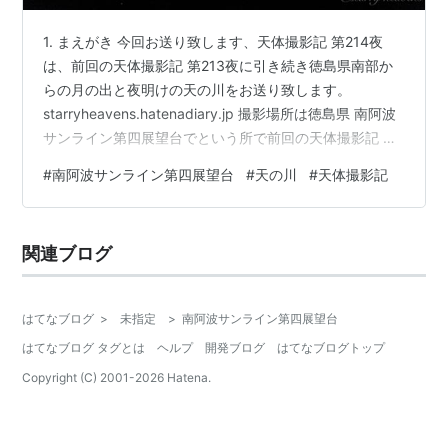
1. まえがき 今回お送り致します、天体撮影記 第214夜
は、前回の天体撮影記 第213夜に引き続き徳島県南部か
らの月の出と夜明けの天の川をお送り致します。
starryheavens.hatenadiary.jp 撮影場所は徳島県 南阿波
サンライン第四展望台でという所で前回の天体撮影記 第
212夜の日和佐から車で大体20分程の場所にある展望台
#
南阿波サンライン第四展望台
#
天の川
#
天体撮影記
になります。 starryheavens.hatenadiary.jp 徳島県 南阿
波サンライン第四展望台は東から南方面まで開けてお
り、明けの天の川の撮影にはもってこいの場所でした。
関連ブログ
また、駐車場が広いのに加えてトイレもありますし、空
も北側を除けば開けてい…
はてなブログ
>
未指定
>
南阿波サンライン第四展望台
はてなブログ タグとは
ヘルプ
開発ブログ
はてなブログトップ
Copyright (C) 2001-
2026
Hatena.