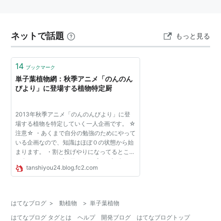
ネットで話題
もっと見る
14
ブックマーク
単子葉植物網：秋季アニメ「のんのん
びより」に登場する植物特定厨
2013年秋季アニメ「のんのんびより」に登
場する植物を特定していく一人企画です。 ☆
注意☆ ・あくまで自分の勉強のためにやって
いる企画なので、知識はほぼ０の状態から始
まります。 ・割と投げやりになってるところ
が多いです。 まずは冒頭から 言わずと知れ
tanshiyou24.blog.fc2.com
たオオイヌノフグリです。 コイツ自体にはな
んの罪も無いので...
はてなブログ
>
動植物
>
単子葉植物
はてなブログ タグとは
ヘルプ
開発ブログ
はてなブログトップ