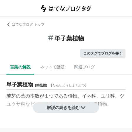
はてなブログ トップ
単子葉植物
このタグでブログを書く
言葉の解説
ネットで話題
関連ブログ
単子葉植物
(
動植物
)
【
たんしようしょくぶつ
】
若芽の葉の本数が１つである植物。イネ科、ユリ科、ツ
ユクサ科など。種子植物の一つ。⇔
双子葉植物
。
解説の続きを読む