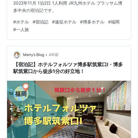
2022年11月 1泊2日 1人利用 JR九州ホテル ブラッサム博
多中央の宿泊記です。
#
ホテル
#
宿泊記
#
遠征ホテル
#
博多ホテル
#
福岡
#
一人旅
•
Merry’s Blog
4年前
【宿泊記】ホテルフォルツァ博多駅筑紫口Ⅰ・博多
駅筑紫口から徒歩1分の好立地！