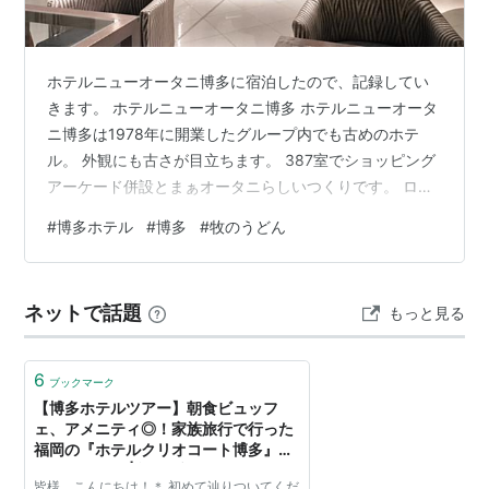
ホテルニューオータニ博多に宿泊したので、記録してい
きます。 ホテルニューオータニ博多 ホテルニューオータ
ニ博多は1978年に開業したグループ内でも古めのホテ
ル。 外観にも古さが目立ちます。 387室でショッピング
アーケード併設とまぁオータニらしいつくりです。 ロビ
ー ロビーもなかなかの古さ。 写真右側に丸い木のカウン
#
博多ホテル
#
博多
#
牧のうどん
ターがあるのが、ニューオータニクラブ(NOC)会員用の
デスクです。 今回は知らずに、一般のフロントでチェッ
クインしようとしたら、「会員の方はあちらで」と専用
ネットで話題
もっと見る
デスクに案内していただけました。 いや、空いてるんだ
しこのまま一般レーンでも良くない？荷物重いし。とは
言えませんでしたが笑 非…
6
ブックマーク
【博多ホテルツアー】朝食ビュッフ
ェ、アメニティ◎！家族旅行で行った
福岡の『ホテルクリオコート博多』に
２泊したよ！ | 旅行ブログ ハルチャン
皆様 こんにちは！＊ 初めて辿りついてくだ