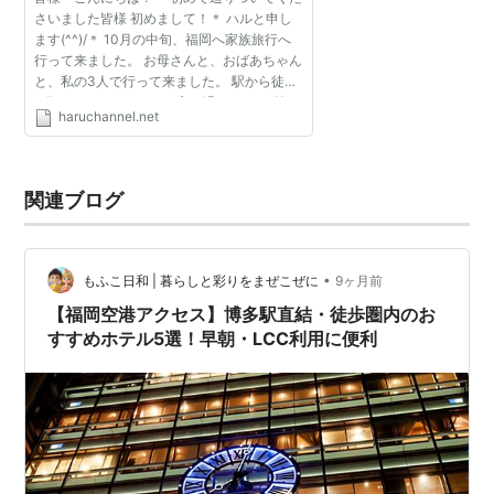
ネル
さいました皆様 初めまして！＊ ハルと申し
ます(^^)/＊ 10月の中旬、福岡へ家族旅行へ
行って来ました。 お母さんと、おばあちゃん
と、私の3人で行って来ました。 駅から徒歩
0分。 …これはさすがに言い過ぎですね(笑)
haruchannel.net
でも、博多駅の筑紫口から徒歩20秒ぐらいで
す。 博多駅を軸...
関連ブログ
•
もふこ日和 | 暮らしと彩りをまぜこぜに
9ヶ月前
【福岡空港アクセス】博多駅直結・徒歩圏内のお
すすめホテル5選！早朝・LCC利用に便利