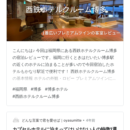
こんにちは♪ 今回は福岡県にある西鉄ホテルクルーム博多
の宿泊レビューです。福岡に行くときはだいたい博多駅
の近くのホテルに泊まることが多いので今回宿泊したホ
テルもかなり駅近で便利です！ 西鉄ホテルクルーム博多
の基本情報 ホテルの外観・ロビー プレミアムツインに宿
泊 大浴場 ホテルの朝食 宿泊代について まとめ 西鉄ホテ
#
福岡県
#
博多
#
博多ホテル
ルクルーム博多の基本情報 住所・・・福岡県福岡市博多
#
西鉄ホテルクルーム博多
区博多駅前1-17-6 電話・・・092-413-5454 パーキン
グ・・・68台 1泊¥1,500 チェックイン・・・15:00〜 チ
ェックアウト・・・11:00 JR博多駅の博多口から徒歩約4
分、バスターミナルはさらに近くにあ…
•
どんな言葉で君を愛せば｜oyasumitte
4年前
カプセルホテルに泊まってはいけない人の特徴1選