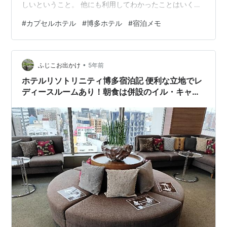
しいということ。 他にも利用してわかったことはいくつ
かあるので、忘れっぽい自分がいつかまた血迷ってカプ
#
カプセルホテル
#
博多ホテル
#
宿泊メモ
セルホテルに挑戦しないよう、書き留めておこうと思い
ます。 カプセルホテルが合わない人 今回私が利用したカ
プセルホテルがこちら、ナインアワーズ博多駅前。他の
•
カプセルホテルを知らないため比較はできないものの、
ふじこお出かけ
5年前
初めてでも利用方法がわかりやすく、綺麗で快適で良い
ホテルリソトリニティ博多宿泊記 便利な立地でレ
ホテルだった。 経験としてカプセルホテ…
ディースルームあり！朝食は併設のイル・キャン
ティの和洋バイキング！