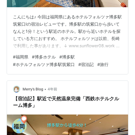
こんにちは♪ 今回は福岡県にあるホテルフォルツァ博多駅
筑紫口Ⅰの宿泊レビューです。博多駅の筑紫口から歩いて
なんと1分！という駅近のホテル。駅から近いホテルを探
している方におすすめ。 ホテルフォルツァは以前、長崎
で利用した事があります。↓ www.sunflower08.work ホ
テルフォルツァ博多駅筑紫口Ⅰの基本情報 ホテルフォルツ
#
福岡県
#
博多ホテル
#
博多駅
ァ博多駅筑紫口Ⅰ エントランス・ロビー ラウンジ 部屋の
#
ホテルフォルツァ博多駅筑紫口
#
宿泊記
#
旅行
設備・アメニティー 宿泊代金について まとめ ホテルフ
ォルツァ博多駅筑紫口Ⅰの基本情報 住所・・〒812-0012
福岡県福岡市博多区博多駅中央街4-16 電話・・092-
473-7111 パーキング・・なし…
•
Merry’s Blog
4年前
【宿泊記】駅近で天然温泉完備「西鉄ホテルクル
ーム博多」