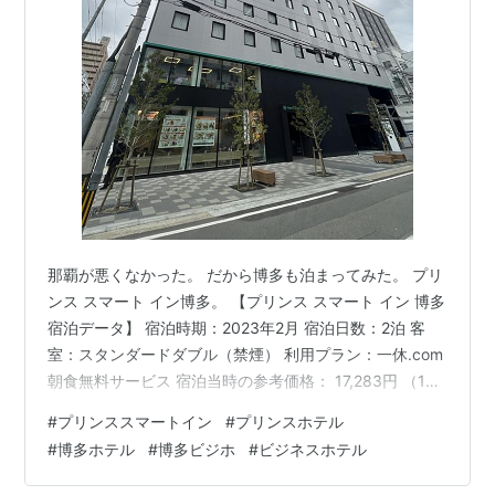
那覇が悪くなかった。 だから博多も泊まってみた。 プリ
ンス スマート イン博多。 【プリンス スマート イン 博多
宿泊データ】 宿泊時期：2023年2月 宿泊日数：2泊 客
室：スタンダードダブル（禁煙） 利用プラン：一休.com
朝食無料サービス 宿泊当時の参考価格： 17,283円 （1泊
あたり 8,641円） ※一休ポイント即時利用 チェックイ
#
プリンススマートイン
#
プリンスホテル
ン：15:00 チェックアウト：11:00 【オニ子メモ】 チェ
#
博多ホテル
#
博多ビジホ
#
ビジネスホテル
ックアウト後の荷物預かり不可 バス・トイレ：シャワー
ブース・トイレ別 私が宿泊したのは2023年2月です。 料