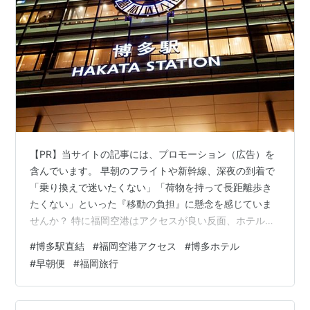
【PR】当サイトの記事には、プロモーション（広告）を
含んでいます。 早朝のフライトや新幹線、深夜の到着で
「乗り換えで迷いたくない」「荷物を持って長距離歩き
たくない」といった『移動の負担』に懸念を感じていま
せんか？ 特に福岡空港はアクセスが良い反面、ホテル選
びで失敗すると、そのメリットを活かせず、かえって疲
#
博多駅直結
#
福岡空港アクセス
#
博多ホテル
労が残る原因になる懸念があります。 この記事では、福
#
早朝便
#
福岡旅行
岡空港へのアクセスを重視し、博多駅に直結・非常に近
く、早朝・深夜の移動の負担を軽減するホテルをおすす
め5選としてご紹介します。