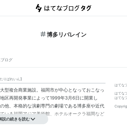
博多リバレイン
連ブログ
たりばれいん
】
はてな
大型複合商業施設。福岡市が中心となっておこなっ
はてな
区再開発事業によって1999年3月6日に開業し
はてな
の他、本格的な演劇専門の劇場である
博多座
や近代
Copyrig
ている
福岡アジア美術館
、ホテルオークラ福岡など
解説の続きを読む