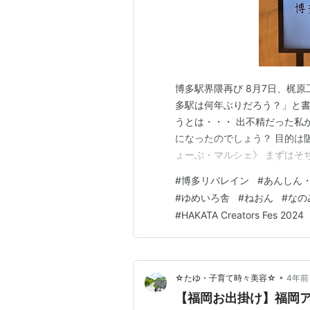
博多駅界隈再び 8月7日、梶
多駅は何年ぶりだろう？」と
うとは・・・ 出不精だった私
になったのでしょう？ 目的は
ょーぶ・マルシェ》 まずはそち
DiJobさんですが、糸島の福
#
博多リバレイン
#
あんしん
が目当てで出かけて行ったので
#
ゆめいろ舎
#
ねおん
#
なの
ましたので、以下載せますね。
#
HAKATA Creators Fes 2024
•
☆たゆ・子育て時々美容☆
4年前
【福岡お出掛け】福岡