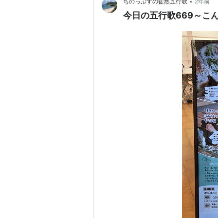
•
ちのっぷすの徒然五行歌
2年前
今日の五行歌669～こ