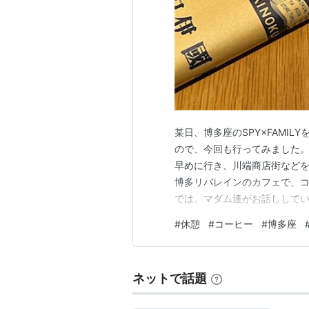
某日、博多座のSPY×FAMI
ので、今回も行ってみました
早めに行き、川端商店街など
博多リバレインのカフェで、コ
では、マダム達がお話しして
した。 ただ、栞を忘れてきて
#
休憩
#
コーヒー
#
博多座
日は、良いリフレッシュができまし
プコーヒー あまい香りのリッ
ネットで話題