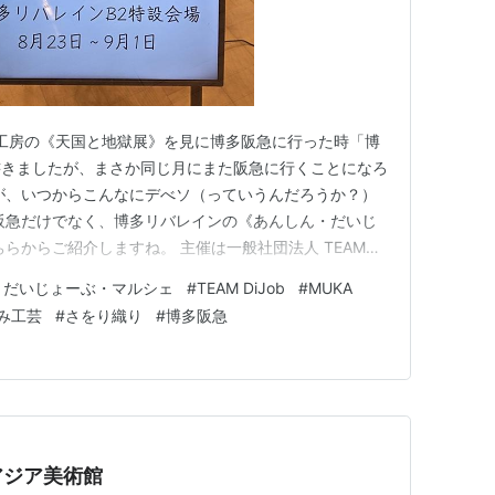
原工房の《天国と地獄展》を見に博多阪急に行った時「博
書きましたが、まさか同じ月にまた阪急に行くことになろ
が、いつからこんなにデべソ（っていうんだろうか？）
阪急だけでなく、博多リバレインの《あんしん・だいじ
らからご紹介しますね。 主催は一般社団法人 TEAM
祉サービス事業所 MUKAさんも出店されていたので、それ
・だいじょーぶ・マルシェ
#
TEAM DiJob
#
MUKA
す。 スタッフの方から、写真もブログアップもOK頂き
み工芸
#
さをり織り
#
博多阪急
 そうそ…
アジア美術館