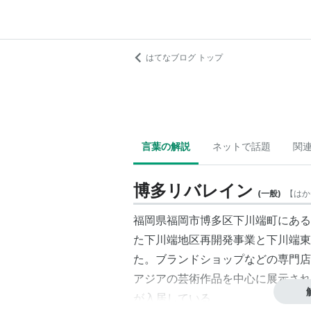
はてなブログ トップ
言葉の解説
ネットで話題
関
博多リバレイン
(
一般
)
【
はか
福岡県福岡市博多区下川端町にある
た下川端地区再開発事業と下川端東地
た。ブランドショップなどの専門店
アジアの芸術作品を中心に展示され
が入居している。