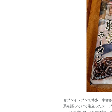
セブンイレブンで博多一幸舎
系を謳っていて泡立ったスー
ーメンを食べたときには匂い