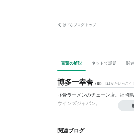
はてなブログ トップ
言葉の解説
ネットで話題
関
博多一幸舎
(
食
)
【
はかたいっこう
豚骨ラーメン
の
チェーン店
。福岡県
ウインズジャパン
。
関連ブログ