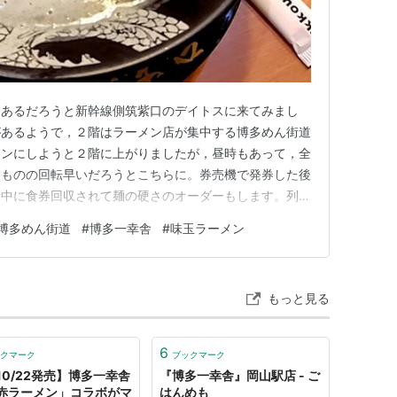
ろあるだろうと新幹線側筑紫口のデイトスに来てみまし
があるようで，２階はラーメン店が集中する博多めん街道
メンにしようと２階に上がりましたが，昼時もあって，全
たものの回転早いだろうとこちらに。券売機で発券した後
列中に食券回収されて麺の硬さのオーダーもします。列が
ラーメンが出てきました。博多一幸舎は以前に福岡空港で
博多めん街道
#
博多一幸舎
#
味玉ラーメン
見た目驚きますが，いただいてみればマイルドさと少し甘
さのように思います。また，博多…
もっと見る
6
クマーク
ブックマーク
10/22発売】博多一幸舎
『博多一幸舎』岡山駅店 - ご
赤ラーメン」コラボがマ
はんめも