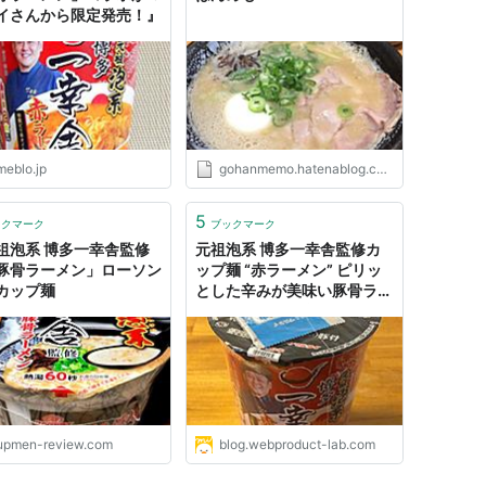
イさんから限定発売！』
meblo.jp
gohanmemo.hatenablog.com
5
ックマーク
ブックマーク
祖泡系 博多一幸舎監修
元祖泡系 博多一幸舎監修カ
豚骨ラーメン」ローソン
ップ麺 “赤ラーメン” ピリッ
カップ麺
とした辛みが美味い豚骨ラー
メン｜きょうも食べてみまし
た。
upmen-review.com
blog.webproduct-lab.com