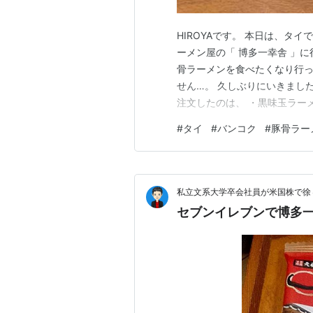
HIROYAです。 本日は、タイ
ーメン屋の「 博多一幸舎 」
骨ラーメンを食べたくなり行っ
せん…。 久しぶりにいきまし
注文したのは、 ・黒味玉ラーメ
以前にあったかな…？ 黒味玉
#
タイ
#
バンコク
#
豚骨ラー
水が来ました。こちらのペット
ークをモチーフにした形状にな
私立文系大学卒会社員が米国株で徐
セブンイレブンで博多