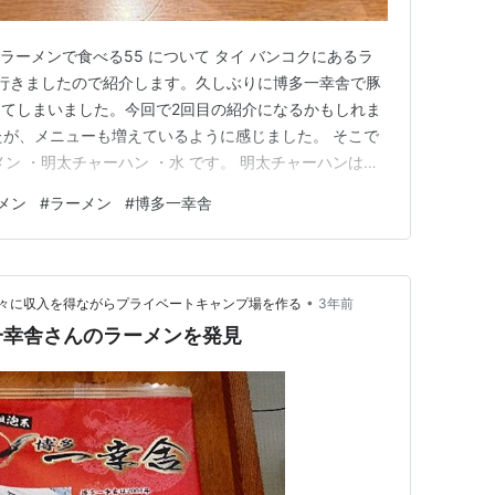
でラーメンで食べる55 について タイ バンコクにあるラ
に行きましたので紹介します。久しぶりに博多一幸舎で豚
てしまいました。今回で2回目の紹介になるかもしれま
たが、メニューも増えているように感じました。 そこで
ン ・明太チャーハン ・水 です。 明太チャーハンは、
ラーメンも初めてかもしれません。楽しみです。 早速、
メン
#
ラーメン
#
博多一幸舎
ボトルは以前から変わらずタイ バンコクにあるバイヨ
って…
•
々に収入を得ながらプライベートキャンプ場を作る
3年前
一幸舎さんのラーメンを発見