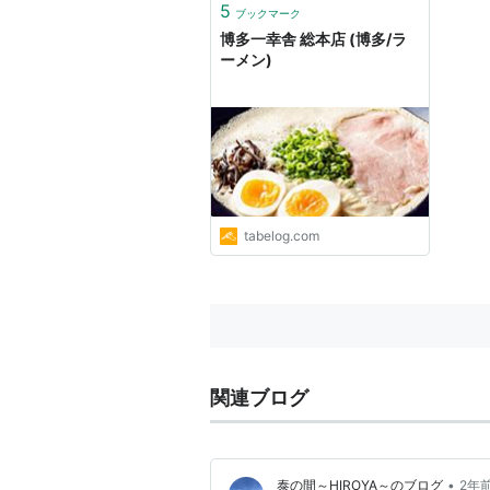
5
ブックマーク
博多一幸舎 総本店 (博多/ラ
ーメン)
tabelog.com
関連ブログ
•
泰の間～HIROYA～のブログ
2年