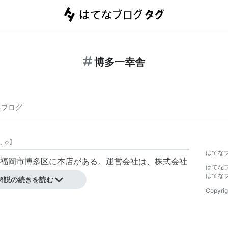
博多一幸舎
連ブログ
しゃ
】
はてな
福岡市博多区に本店がある。
運営会社
は、株式会社
はてな
はてな
解説の続きを読む
Copyrig