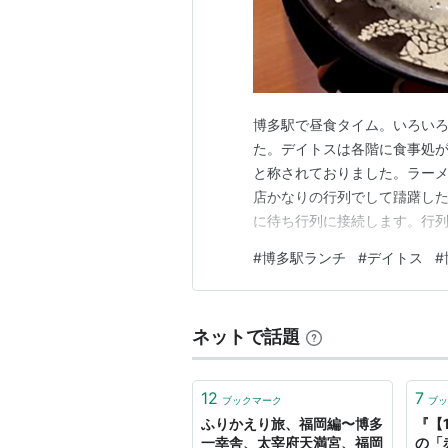
博多駅で昼食タイム。いろい
た。デイトスは各階に食事処
と称されておりました。ラー
店かなりの行列でして躊躇し
に待ち行列に接続します。行
進んで案内された席につけば
#
博多駅ランチ
#
デイトス
#
いただきましたが，この泡に
味を感じる豚の旨味が美味し
ネットで話題
12
7
ブックマーク
ブッ
ふりかえり旅、福岡編〜博多
『【
一幸舎、太宰府天満宮、福岡
の「