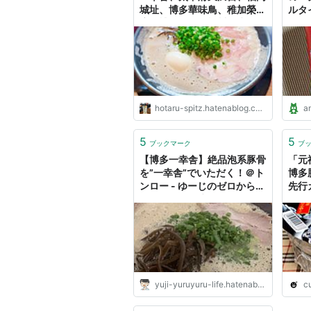
城址、博多華味鳥、稚加榮本
ルタ
店、博多一双、柳川、水たき
長野、とりかわ粋恭、ロンド
ンバスカフェ、糸島牡蠣小
屋、どらきんぐ〜 - これはと
ある100kgオーバーの男が
美味しいものを食べながら痩
せるまでのダイエット成功物
hotaru-spitz.hatenablog.com
a
語である
5
5
ブックマーク
ブ
【博多一幸舎】絶品泡系豚骨
「元
を”一幸舎”でいただく！＠ト
博多
ンロー - ゆーじのゼロから始
先行
めるバンコク生活
yuji-yuruyuru-life.hatenablog.com
c