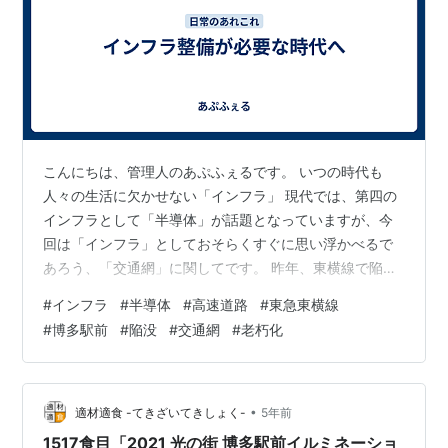
こんにちは、管理人のあぷふぇるです。 いつの時代も
人々の生活に欠かせない「インフラ」 現代では、第四の
インフラとして「半導体」が話題となっていますが、今
回は「インフラ」としておそらくすぐに思い浮かべるで
あろう、「交通網」に関してです。 昨年、東横線で陥没
事故が起きました。どうやら日吉駅～元住吉駅間の線路
#
インフラ
#
半導体
#
高速道路
#
東急東横線
で陥没が起きたそうなのですが、約3時間で普及したとの
#
博多駅前
#
陥没
#
交通網
#
老朽化
ことです。 呟いたとおりですが、博多の道路陥没事故の
時もすぐ復旧したので、インフラ関連の修正技術が高い
のだなと思い非常に感心しました。 東横線の陥没って3
時間で復旧したんだね。規模は全然違うけど、博多の時
•
適材適食 -てきざいてきしょく-
5年前
も直るのすごく早かった。凄いなぁ。— あ…
1517食目「2021 光の街 博多駅前イルミネーショ