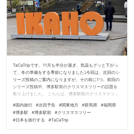
TaCaTripです。11月も半分が過ぎ、気温もグッと下がっ
て、冬の準備をする季節になりました⤵️今回は、次回のシ
リーズ投稿のご案内になりますが、その前に1つ。前回の
シリーズ投稿中、博多駅前のクリスマスツリーの話題を
取り上げました。 こちらは、博多駅前のクリスマスツリ
ー🎄このツリーは、時間とともにイルミネーションが
#
国内旅行
#
次回予告
#
関東地方
#
群馬県
#
福岡県
徐々に変化します。その様子を動画に撮っているので、
#
博多駅
#
博多駅前
#
クリスマスツリー
準備ができ次第、YouTubeにアップしようと思います😊
#
日本を旅行する
#
TaCaTrip
この度、準備が出来たので、Youtubeにアップしまし
た。クリスマスツリークリスマスツリーのイルミネーシ