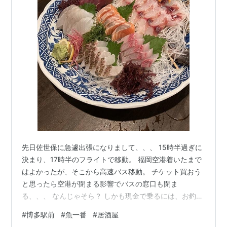
先日佐世保に急遽出張になりまして、、、 15時半過ぎに
決まり、17時半のフライトで移動。 福岡空港着いたまで
はよかったが、そこから高速バス移動。 チケット買おう
と思ったら空港が閉まる影響でバスの窓口も閉ま
る、、、 なんじゃそら？ しかも現金で乗るには、お釣り
が出ないらしい。 なんじゃそら？ 見知らぬ土地に急遽移
#
博多駅前
#
魚一番
#
居酒屋
動ってのは大変ですわ。 ご注意ください。 魚一番の刺身