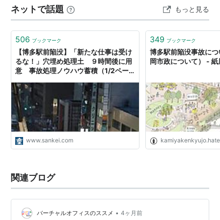
ネットで話題
もっと見る
んで盛り上がっていましたが ジジイはマリオ関係の写真
を写して退…
506
349
ブックマーク
ブックマーク
【博多駅前陥没】「新たな仕事は受け
博多駅前陥没事故につ
るな！」穴埋め処理土 ９時間後に用
岡市政について） - 
意 事故処理ノウハウ蓄積（1/2ペー
ジ）
www.sankei.com
kamiyakenkyujo.hat
関連ブログ
•
バーチャルオフィスのススメ
4ヶ月前