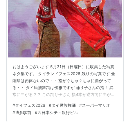
おはようございます 5月31日（日曜日）に収集した写真
ネタ集です。 タイランドフェス2026 残りの写真です 全
削除は勿体ないので・・ 指がぐちゃぐちゃに曲がって
る・・ タイ民族舞踊は優雅ですが 踊り子さんの指！ 異
常に曲がる？？ この踊り子さん 指4本が逆方向に曲がっ
てる こんな事が自由に出来るなんて・・？ このオニイチ
#
タイフェス2026
#
タイ民族舞踊
#
スーパーマリオ
ャンは タイの男性アイドルだそうです。 背が高くてカッ
#
博多駅前
#
西日本シティ銀行ビル
コイイ男の子でしたが 男性アイドルに興味はありません
ので ここで「撤収」！ 天神徘徊の後・・ 博多駅前広場
へ移動！ スーパーマリオのイベント最終日 沢山の子供さ