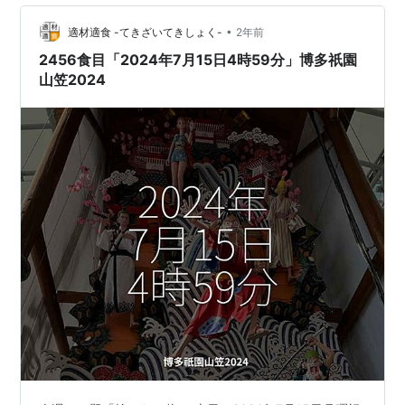
ョンが綺麗ですね✨ さて、本編。今回は、次回のシリー
ズ投稿のご案内になり…
•
適材適食 -てきざいてきしょく-
2年前
2456食目「2024年7月15日4時59分」博多祇園
山笠2024