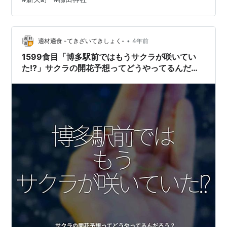
数日本一を誇る。また博多祇園山笠、筥崎宮放生会とと
もに福岡博多を代表する祭りの一つとして知られてい
る。現在は福岡市・福岡商工会議所・（公財）福岡観光
コンベンションビューローによる「福…
•
適材適食 -てきざいてきしょく-
4年前
1599食目「博多駅前ではもうサクラが咲いてい
た!?」サクラの開花予想ってどうやってるんだろ
う？