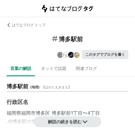
はてなブログ トップ
博多駅前
このタグでブログを書く
言葉の解説
ネットで話題
関連ブログ
博多駅前
(
地理
)
【
はかたえきまえ
】
行政区名
福岡県
福岡市
博多区
博多駅前
1丁目〜4丁目
JR
博多駅
の博多口側にある。
解説の続きを読む