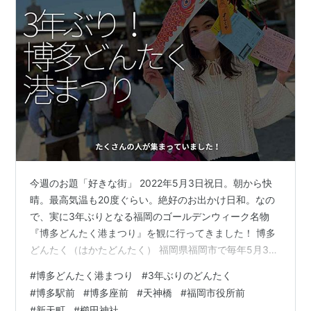
今週のお題「好きな街」 2022年5月3日祝日。朝から快
晴。最高気温も20度ぐらい。絶好のお出かけ日和。なの
で、実に3年ぶりとなる福岡のゴールデンウィーク名物
『博多どんたく港まつり』を観に行ってきました！ 博多
どんたく（はかたどんたく） 福岡県福岡市で毎年5月3日
と5月4日に開催される祭りである。動員数は毎年200万
#
博多どんたく港まつり
#
3年ぶりのどんたく
人を越え、ひろしまフラワーフェスティバルを上回るだ
#
博多駅前
#
博多座前
#
天神橋
#
福岡市役所前
けにゴールデンウィーク期間に開催される催し物の動員
#
新天町
#
櫛田神社