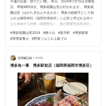
今週のお題「捨てたい物」 本日、2024年7月15日月曜祝
日、早朝4時59分。博多祇園山笠が行われます。 博多祇
園山笠（はかたぎおんやまかさ） 博多の総鎮守として知
られる櫛田神社（福岡市博多区）に山笠と呼ばれる作り
山を奉納する神事（祇園祭礼）。国の重要無形民俗文化
財に指定されている。 祭礼期間は歴史的変遷を経て毎年
#
博多祇園山笠2024
#
飾り山
#
新天町
#
博多駅前
7月1日から15日となっている。最終日の未明には関係者
#
管理栄養士
#
野菜ソムリエ上級プロ
が参列して櫛田神社祇園例大祭が執り行われる。そして
近隣の町で構成される「流（ながれ）」ごとに山笠を奉
納した後（櫛田入り）、山笠を所定の順路を競って巡行
する「追い山」が行われる。各地に伝わる素戔嗚尊に対
•
信州飯記録
4年前
して奉納される祇園祭の一つで、…
博多魚一番 博多駅前店（福岡県福岡市博多区）