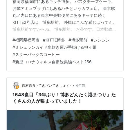
福岡県福岡市にあるキッテ博多。 バスクチーズケーキ。
お隣アミュプラザにもあるハチというカフェ店。 東京駅
丸ノ内口にある東京中央郵便局にあるキッテに続く
KITTE2号店は、博多駅前。 外観はこんな感じばってん。
博多駅前ですからね。 博多駅前。 お昼です。日本郵政、
民営化で実現した未来の世界。 スターバックスコーヒー
#
福岡県福岡市
#
KITTE博多
#
博多駅前
#
シンシン
KITTE博多店。いい休憩をしよう。 夜になりました。以
#
ミシュランガイド水炊き屋が手掛ける担々麺
前は、ここに博多駅前にも古い中央郵便局がありまし
#
スターバックスコーヒー
た。左が博多駅で阪急百貨店がはいってます。マルイも
#
新型コロナウィルス自粛総集編ベスト256
当時、そこに出店を狙ってましたが、時を経てKITTE博多
の中核テナントとしてはいってます。 ちなみにマルイは
百貨店ではありません。屋…
•
適材適食 -てきざいてきしょく-
4年前
1648食目「3年ぶり！博多どんたく港まつり」た
くさんの人が集まっていました！