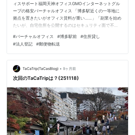
ィスサポート福岡天神オフィスGMOインターネットグル
ープの格安バーチャルオフィス 「博多駅近くの一等地に
拠点を置きたいがオフィス賃料が重い……」「副業を始め
たいが、自宅住所を公開するのはセキュリティ面で不安
がある」 そんな悩みを抱える多くの経営者や起業家に選
#
バーチャルオフィス
#
博多駅前
#
住所貸し
ばれているのが、東証プライム上場のGMOインターネッ
#
法人登記
#
郵便物転送
トグループが運営するバーチャルオフィスGMOオフィス
サポート福岡博多オフィスです。 バーチャルオフィスは
価格競争が熾烈ですが、その中でもGMOオフィスサポー
トは「初期費用・保証料0円」「150gまでの郵便転送料0
•
TaCaTrip(TaCasBlog)
9ヶ月前
円」という、他社を圧倒する…
次回のTaCaTripは？(251118)