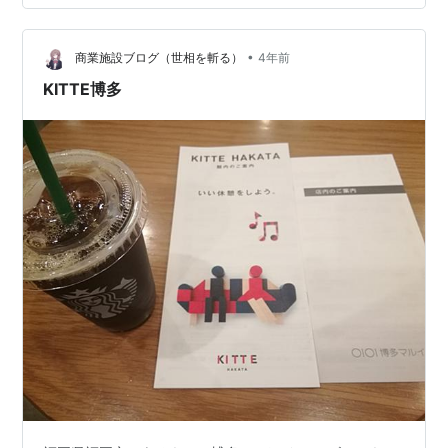
盛り合わせ 佐世保での仕事を終え、次の日の移動に向け
て博多泊。 ホテル近くの居酒屋で一杯。 人気店らしく結
•
構な賑わい。 刺身の盛り合わせはうまかったなー。 身は
商業施設ブログ（世相を斬る）
4年前
厚いが、プリプリな感じで。 酒も進んだわー。 九州と言
KITTE博多
えば焼酎な気もするが…