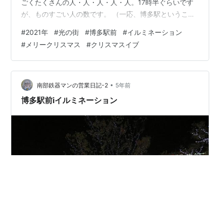
ごくたくさんの人・人・人・人・人。17時半ぐらいです
が、ものすごい人の数です。 （一応、博多駅ということ
で） 中でも綺麗な列が出来ているところがありました。
#
2021年
#
光の街
#
博多駅前
#
イルミネーション
この位置だと駅ビルの真ん中にある大きなメインモニタ
#
メリークリスマス
#
クリスマスイブ
に映るようです↑みなさん、ちゃんと列を作って、自分
の番が来るとポーズを決めスマホで撮りつつ、モニタを
撮りながら、終わるとさっと次の人に順番を譲っていま
した。特に係の人もいないし、そんなルールはどこにも
•
南部鉄器マンの営業日記-2
5年前
書いてないのですが、全員がさ…
博多駅前iイルミネーション