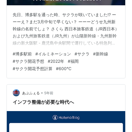
先日、博多駅を通った時、サクラが咲いていました!? ー
ーーえ？まだ3月中旬で早くない？ ーーーどうせ九州新
幹線の名前でしょ？ さくら 西日本旅客鉄道（JR西日本）
および九州旅客鉄道（JR九州）が山陽新幹線・九州新幹
線の新大阪駅 - 鹿児島中央駅間で運行している特急列車
の愛称である。案内表示ではピンク色が用いられる。 さ
#
博多駅前
#
イルミネーション
#
サクラ
#
新幹線
くら (新幹線) - Wikipedia いえいえ、樹に咲くサクラで
#
サクラ開花予想
#
2022年
#
福岡
す。 サクラ（桜、英：Cherry blossom、Japanese
#
サクラ開花予想計算
#
600℃
cherry、Sakura） バラ科サクラ亜科サクラ属（国によっ
てはスモモ属に分類)の落葉広葉樹の総称。又はその花で
ある。一般的に春に桜色と表…
•
あぷふぇる
5年前
インフラ整備が必要な時代へ