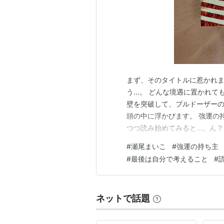
まず、そのタイトルに惹かれま
う…。 どんな境遇に置かれて
壁を突破して、ブルドーザー
頭の中に浮かびます。 強運の持
つつ読み始めてみると…。ん
か？と思うような内容がのっ
#
瀬尾まいこ
#
強運の持ち主
始めたところで、えー。そん
#
最後は自分で考えること
#
というような展開に面くらいま
ネットで話題