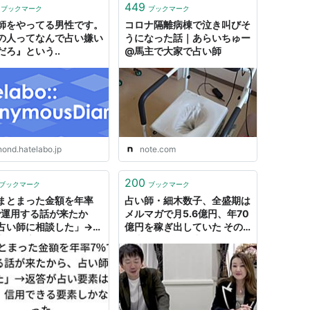
449
ブックマーク
ブックマーク
師をやってる男性です。
コロナ隔離病棟で泣き叫びそ
の人ってなんで占い嫌い
うになった話｜あらいちゅー
だろ』という..
@馬主で大家で占い師
nond.hatelabo.jp
note.com
200
ブックマーク
ブックマーク
まとまった金額を年率
占い師・細木数子、全盛期は
で運用する話が来たか
メルマガで月5.6億円、年70
占い師に相談した」→返
億円を稼ぎ出していた その
占い要素は皆無だが、信
理由に今よりも力の強かった
きる要素しかなかった
メディアを支配できたからと
いう反応も