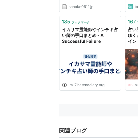
sonoko0511.jp
t
185
167
ブックマーク
イカサマ霊能師やインチキ占
占い
い師の手口まとめ - A
ゆく
Successful Failure
イン
lm-7.hatenadiary.org
b
関連ブログ