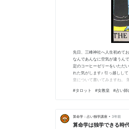
先日、三峰神社へ人生初めてお
なんであんなに空気が違うんで
定のコーヒーゼリーをいただい
れた気がします♪ 引っ越しして
皇について書いてみますね。 
世界観 女教皇の人物像 まっ
#
タロット
#
女教皇
#
占い師
ぐに生きていることを 示してい
女の生きていく指針となるもの
•
算命学：占い独学講座
3年前
算命学は独学できる時