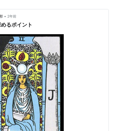
•
那
2年前
深めるポイント