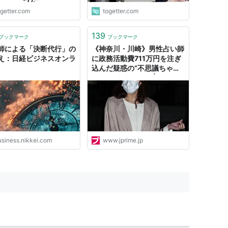
ogetter.com
togetter.com
139
ブックマーク
ブックマーク
師による「決断代行」の
《神奈川・川崎》男性占い師
え：日経ビジネスオンラ
に政務活動費711万円を注ぎ
込んだ疑惑の“不思議ちゃ
ん”女性市議を直撃 | 週刊女
性PRIME
usiness.nikkei.com
www.jprime.jp