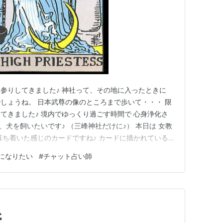
参りしてきました♪ 神社って、その地に入ったときに
しょうね。 日本武尊の像のところまで歩いて・・・ 限
てきました♪ 境内でゆっくり過ごす時間で 心身浄化さ
、犬を飼いたいです♪ （三峰神社だけに♪） 本日は 女教
落ち着いた感じのカードですね♪ カードに描かれている
すぐ前を向いている女性。 迷いのない心 偽りなくまっす
になりたい
#
チャット占い師
るのかも知れません。 彼女が手にしているTORAは 彼
…
代