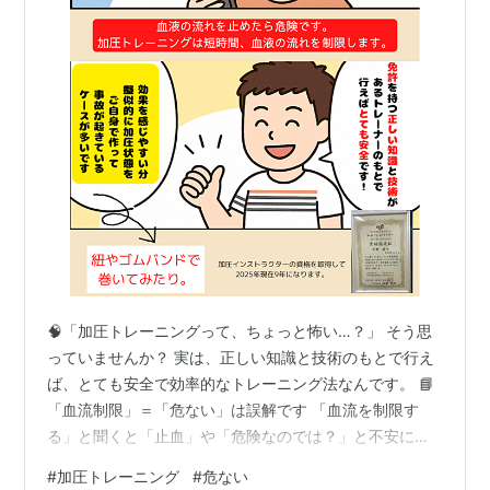
🧠「加圧トレーニングって、ちょっと怖い…？」 そう思
っていませんか？ 実は、正しい知識と技術のもとで行え
ば、とても安全で効率的なトレーニング法なんです。 📘
「血流制限」＝「危ない」は誤解です 「血流を制限す
る」と聞くと「止血」や「危険なのでは？」と不安に感
じる方も多いですが、実際には全く違います。 加圧トレ
#
加圧トレーニング
#
危ない
ーニングでは、専用のベルトで腕や脚の付け根をやさし