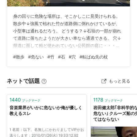
身の回りに危険な場所は、そこかしこに見受けられる。
散歩中↓強風で枯れた竹が道路側に倒れかけているが、
小型車は通れるだろう。 どうする？↓石垣の一部が崩れ
て道路に落ちたようだが大きい車なら通過できる。 穴↓
県道に面して殆ど使われていない公民館の庭に・・・何
のための穴かは知らないが、子供が鬼ごっこでもすれば
#
散歩
#
危ない
#
竹
#
石
#
穴
#
転ばぬ先の杖
危険。事故が起きなければ問題にならないが、転ばぬ先
の杖を心がけたい。 群馬中央ギター学院のトップページ
へリンクします。 中央マンドリンクラブのページへリン
ネットで話題
もっと見る
クします。 フランク永井鉛筆画前橋展示室のページへリ
ンクします。
1440
1178
ブックマーク
ブックマーク
音楽業界がいかに危ないか俺が優しく
岩田健太郎｢非科学的
教えるスレ
危ない｣ クルーズ船
てはならない
1 名前：以下、名無しにかわりましてVIPがお
送りします：2010/01/26(火) 19:33:12.92