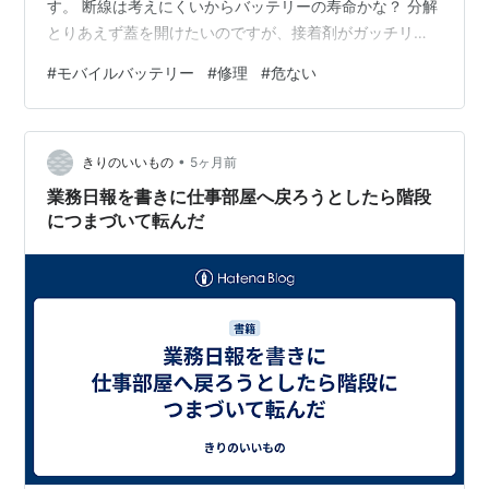
す。 断線は考えにくいからバッテリーの寿命かな？ 分解
とりあえず蓋を開けたいのですが、接着剤がガッチリ付
いていて手ごわかったです。 中身 中は基盤とバッテリー
#
モバイルバッテリー
#
修理
#
危ない
が三本、並列に繋いであるだけで壊れようがないです
ね。 テスターでバッテリーの電圧を調べたら見事に０で
す。 仕方がないので他のバッテリーを繋いで様子を見る
•
ため、もう一台モバイルバッテリーを分解します。 こち
きりのいいもの
5ヶ月前
らはバッテリー６本仕様 この取り出したバッテリーを壊
業務日報を書きに仕事部屋へ戻ろうとしたら階段
れているであろう基盤に繋いでみ…
につまづいて転んだ