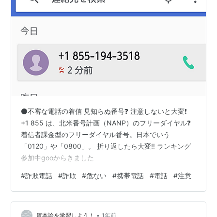
⚫️不審な電話の着信 見知らぬ番号❓ 注意しないと大変❗️
+1 855 は、北米番号計画（NANP）のフリーダイヤル❓
着信者課金型のフリーダイヤル番号。日本でいう
「0120」や「0800」。 折り返したら大変‼️ ランキング
参加中gooからきました
#
詐欺電話
#
詐欺
#
危ない
#
携帯電話
#
電話
#
注意
•
資本論を学習しよう！
1年前