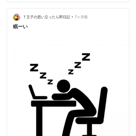
ございます。以下のブログ村に登録していますので、良
ろしかったらポチっとお願いします。 にほんブログ村 池
•
上の情報が満載「いけまち探検隊」のページはこちら
Ｔ王子の思い立ったら即日記
7ヶ月前
へ！? いけまち探検隊｜note
眠ーい