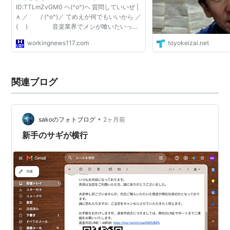
ID:TTLmZvGM0 ヘ(^o^)ヘ 質問していいぜ |
∧ ／ / (^o^)／ てめえが何でもいいから ／
( ) 音楽業界でメシが喰いたいって
なら (^o^) 三 ／ ／ ＞ ＼ (＼＼
workingnews117.com
toyokeizai.net
三 (／o^) ＜ ＼ 三 ( ／ ／ く まずはそ
のふざ...
関連ブログ
•
sakoのフォトブログ
2ヶ月前
新手のサギが横行