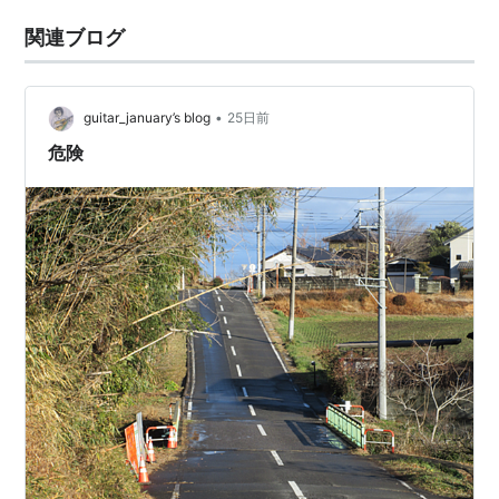
関連ブログ
•
guitar_january’s blog
25日前
危険