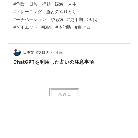
#
危険 日常 行動 破滅 人生
く圧迫し、静脈の流れだけを一時的に制限することで筋
#
トレーニング 脳とのやりとり
肉に適度なストレスをかけます。 これは「止血」のよう
#
モチベーション やる気
#
更年期 50代
に血の流れを完全に止めるのではなく、「酸素が少ない
#
ダイエット
#
BMI
#
体脂肪
#
痩せる
状態」を一時的に作ることで、 脳が“キツい運動をし
た”と錯覚し、成長ホルモンを大量に分泌さ…
•
日本文化ブログ
1年前
ChatGPTを利用した占いの注意事項