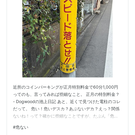
近所のコインパーキングが正月特別料金で60分1,000円
ってのも、言ってみれば些細なこと。 正月の特別料金？
- Dogwoodの池上日記 あと、近くで見つけた電柱のコレ
だって。 危い！危いデスカ？あぶないデカ？えっ？関係
ないね！って？確かに些細なことですが、たぶん「危な
い」が正しい送りがなでは。何かと気になってしまう
#
危ない
Dogwood でありました。 お立ちより頂き、ありがとう