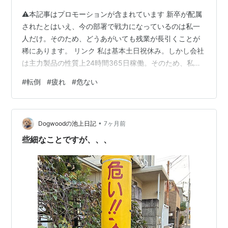
⚠本記事はプロモーションが含まれています 新卒が配属
されたとはいえ、今の部署で戦力になっているのは私一
人だけ。そのため、どうあがいても残業が長引くことが
稀にあります。 リンク 私は基本土日祝休み。しかし会社
は主力製品の性質上24時間365日稼働。そのため、私が
いない日は元部署の上司や現部署の上司が代理でデータ
#
転倒
#
疲れ
#
危ない
入力を行っています。元部署の上司がいるときはいいの
ですが、現部署の上司が代理する際「そこまで作業する
時間が取れない」という理由から、日曜と月曜の現場業
•
務リストを私が作らなければなりません。 作成自体はも
Dogwoodの池上日記
7ヶ月前
のの十数分で終わるので良いのですが……それより厄介な
些細なことですが、、、
のが研究部署が出したある結果を元に業…