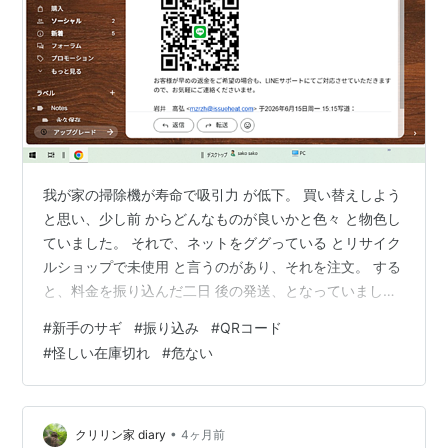
我が家の掃除機が寿命で吸引力 が低下。 買い替えしよう
と思い、少し前 からどんなものが良いかと色々 と物色し
ていました。 それで、ネットをググっている とリサイク
ルショップで未使用 と言うのがあり、それを注文。 する
と、料金を振り込んだ二日 後の発送、となっていました
が、 二日目になっても発送の連絡が ありませんでした。
#
新手のサギ
#
振り込み
#
QRコード
おかしいな、と思っていた矢先。 『 今、商品が在庫切れ
#
怪しい在庫切れ
#
危ない
になって いますのでキャンセルさせて頂 きます。 この
Q Rコードを読み込んで返 金手続きのサポートに連絡願
い ます』と・・👇このようなメー ルが来ました。 私は、
これは何かおかしい！と 思い、いつも PC 画面の一番
•
クリリン家 diary
4ヶ月前