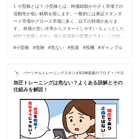
1. 小型株とは？ 小型株とは、時価総額が小さく市場での
流動性が低い銘柄を指します。一般的には東証スタンダ
ード市場やグロース市場に多く、以下の特徴がありま
す。 株価が安い水準からスタートしやすい ちょっとした
材料で急騰しやすい 個人投資家の影響が大きい この特性
が「夢のある株」として人気を集める一方、恐ろしいリ
#
小型株
#
危険
#
危ない
#
投資
#
投機
#
ギャンブル
スクも潜んでいます。 2. 小型株の恐ろしさ【リスク編】
① 値動きが激しすぎる 小型株は流動性が低いため、買
いが集まると一気に株価が跳ね上がり、逆に売りが集中
•
すると数日で半値以下になることも珍しくありません。
パーソナルトレーニングスタジオB3神楽坂のブログ
1年前
📌 例：ストップ高から一転して連続ストップ安になるケ
加圧トレーニングは危ない？よくある誤解とその
ースもざらで運が悪いと株…
仕組みを解説！