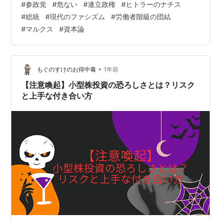
#
参政党
#
危ない
#
連立政権
#
ヒトラーのナチス
が日本でもできるのではないか」と言及。複数政党が連
#
総統
#
現代のファシズム
#
労働者階級の団結
立する欧州型の政府に参画する構想を明らかにした。＞
#
マルクス
#
資本論
これは、神谷が、参政党も連立政権に加わる、というよ
うに自民党に恩を売って、神谷首相で、参政党・自民
党・公明党の連立政権を樹立することを狙うものにほか
ならない。自民党の一部では、玉木首相で、自・…
•
もぐのすけのお得中毒
1年前
【注意喚起】小型株投資の恐ろしさとは？リスク
と上手な付き合い方