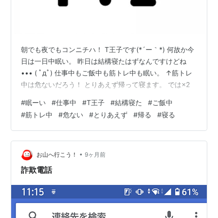
朝でも夜でもコンニチハ！ T王子です(*´ー｀*) 何故か今
日は一日中眠い。 昨日は結構寝たはずなんですけどね
••• ( ﾟдﾟ) 仕事中もご飯中も筋トレ中も眠い。 ↑筋トレ
中は危ないだろう！ とりあえず帰って寝ます。 では×2
#
眠ーい
#
仕事中
#
T王子
#
結構寝た
#
ご飯中
#
筋トレ中
#
危ない
#
とりあえず
#
帰る
#
寝る
•
お山へ行こう！
9ヶ月前
詐欺電話