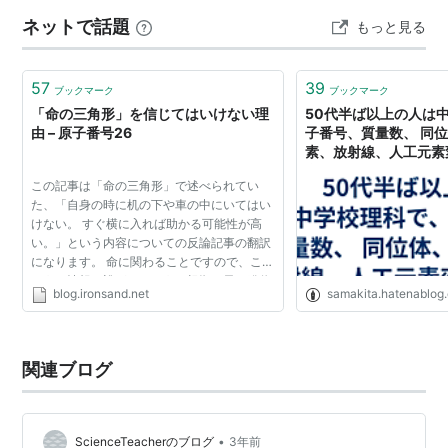
いという共通点があります。 また、水(H2O)のように、
ネットで話題
もっと見る
化学式の構造が似ている…
57
39
ブックマーク
ブックマーク
「命の三角形」を信じてはいけない理
50代半ば以上の人は
由 – 原子番号26
子番号、質量数、 同
素、放射線、人工元素
学んでいた！ - 左巻
この記事は「命の三角形」で述べられてい
検’s blog
た、「自身の時に机の下や車の中にいてはい
けない。 すぐ横に入れば助かる可能性が高
い。」という内容についての反論記事の翻訳
になります。 命に関わることですので、この
ような情報は誰がどのような根拠を元に発信
blog.ironsand.net
samakita.hatenablog
しているか確認して下さい。 記事原文は元記
事からもリンクされ...
関連ブログ
•
ScienceTeacherのブログ
3年前