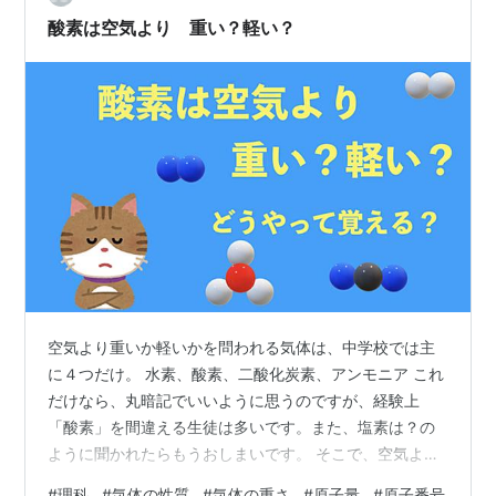
酸素は空気より 重い？軽い？
空気より重いか軽いかを問われる気体は、中学校では主
に４つだけ。 水素、酸素、二酸化炭素、アンモニア これ
だけなら、丸暗記でいいように思うのですが、経験上
「酸素」を間違える生徒は多いです。また、塩素は？の
ように聞かれたらもうおしまいです。 そこで、空気より
重いか軽いかを決める理屈を教えるのもいいのではない
#
理科
#
気体の性質
#
気体の重さ
#
原子量
#
原子番号