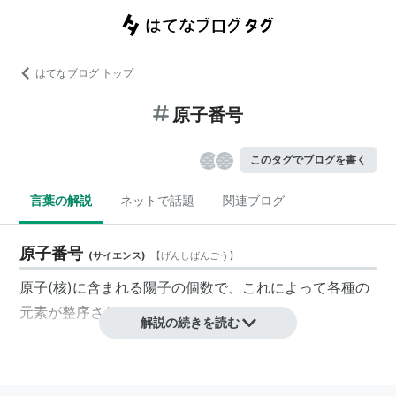
はてなブログ トップ
原子番号
このタグでブログを書く
言葉の解説
ネットで話題
関連ブログ
原子番号
(
サイエンス
)
【
げんしばんごう
】
原子(核)に含まれる陽子の個数で、これによって各種の
元素が整序される。
解説の続きを読む