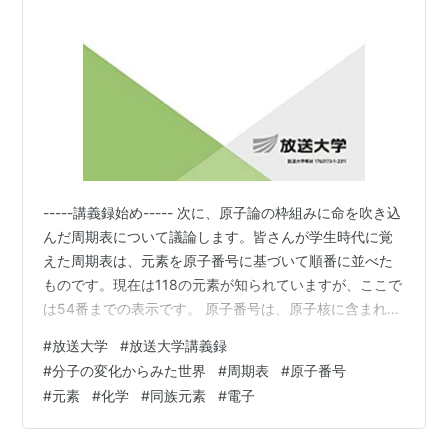
-----講義録始め----- 次に、原子論の枠組みに命を吹き込
んだ周期表について議論します。皆さんが学生時代に覚
えた周期表は、元素を原子番号に基づいて順番に並べた
ものです。現在は118の元素が知られていますが、ここで
は54番までの表示です。 原子番号は、原子核に含まれる
陽子の数であり、これによって元素の性質が決まりま
#
放送大学
#
放送大学講義録
す。化学では、元素の電子の振る舞いが特に重要です。
#
分子の変化からみた世界
#
周期表
#
原子番号
周期表では、横の列を周期、縦の列をグループと呼びま
#
元素
#
化学
#
同族元素
#
電子
す。同じグループに属する元素は、性質が似ています。
例えば、最右列にある希ガス元素はすべて非反応性が高