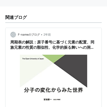
関連ブログ
•
F-nameのブログ
2年前
周期表の解説：原子番号に基づく元素の配置、同
族元素の性質の類似性、化学的振る舞いへの洞
察。#周期表 #原子番号 #元素 #化学(分子の変化
からみた世界第1回）＃放送大学講義録