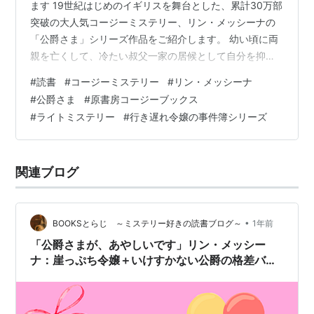
ます 19世紀はじめのイギリスを舞台とした、累計30万部
突破の大人気コージーミステリー、リン・メッシーナの
「公爵さま」シリーズ作品をご紹介します。 幼い頃に両
親を亡くして、冷たい叔父一家の居候として自分を抑え
て生きてきた、主人公の「行き遅れ令嬢」ベアトリス。
#
読書
#
コージーミステリー
#
リン・メッシーナ
そんな彼女が、「公爵さま」ことイケメン貴公子・ケス
#
公爵さま
#
原書房コージーブックス
グレイブ公爵ダミアンと格差バディを組んで、殺人事件
#
ライトミステリー
#
行き遅れ令嬢の事件簿シリーズ
の謎に迫ることに。 くすっと笑わせにくるウィットに富
んだ会話と、豪華な貴族の屋敷でのハラハラどきどき、
そしてロマンティックな身分違いの恋（の予感）をお楽
関連ブログ
しみください。 ＼シリーズ前回記事はこ…
•
BOOKSとらじ ～ミステリー好きの読書ブログ～
1年前
「公爵さまが、あやしいです」リン・メッシー
ナ：崖っぷち令嬢＋いけすかない公爵の格差バデ
ィ大人気シリーズ！【追記あり】原書房コージー
ブックス作品紹介３ ～恋と仕事と美味と謎～