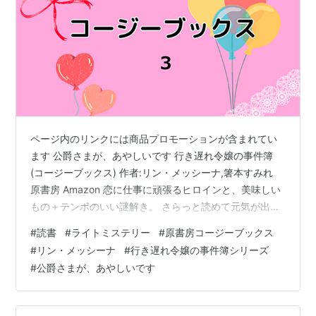
ページ内のリンクには商品プロモーションが含まれてい
ます 公爵さまが、あやしいです 行き遅れ令嬢の事件簿
(コージーブックス) 作者:リン・メッシーナ,箸本すみれ
原書房 Amazon 恋に仕事に頑張るヒロインと、美味しい
もの＋テンポのいい謎解き。 さらっと読めて元気が出
る、「原書房コージーブックス」のライトミステリー。
#
読書
#
ライトミステリー
#
原書房コージーブックス
今回ご紹介するのは、19世紀はじめのイギリスを舞台と
#
リン・メッシーナ
#
行き遅れ令嬢の事件簿シリーズ
した、累計30万部突破の大人気シリーズの第１作。 くす
#
公爵さまが、あやしいです
っと笑わせにくるウィットに富んだ会話と、豪華な貴族
の屋敷でのハラハラどきどき、そしてロマンティックな
身分違いの恋（の予感）をお楽しみください。 思わず手