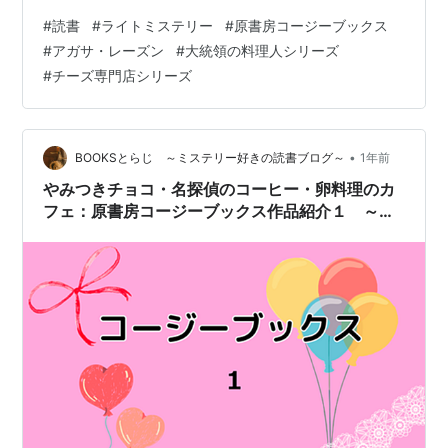
離れて自然の中で隠居生活を送るはずが殺人事件に巻き
#
読書
#
ライトミステリー
#
原書房コージーブックス
込まれる、「英国ちいさな村の謎」シリーズ２．祖父母
#
アガサ・レーズン
#
大統領の料理人シリーズ
から引き継いだお店をチーズとワインの専門店にしたリ
#
チーズ専門店シリーズ
ニューアルパーティーで、嫌われ者の地主の殺人事件が
起きてしまう、オハイオ在住30代フランス系アメリカ人
女性が主人公の「チーズ専門店」シリーズ３．ホワイト
ハウス厨房のNo.２シェフを務める小柄で若…
•
BOOKSとらじ ～ミステリー好きの読書ブログ～
1年前
やみつきチョコ・名探偵のコーヒー・卵料理のカ
フェ：原書房コージーブックス作品紹介１ ～恋
と仕事と美味と謎～