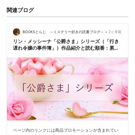
関連ブログ
•
BOOKSとらじ ～ミステリー好きの読書ブログ～
2ヶ月前
リン・メッシーナ「公爵さま」シリーズ（「行き
遅れ令嬢の事件簿」）作品紹介と読む順番：累計
30万部突破の大人気ヒストリカル・コージー！
【追記あり】
ページ内のリンクには商品プロモーションが含まれてい