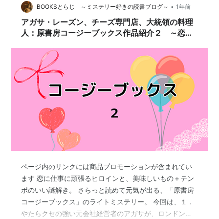
に取りたくなる、かわ…
•
BOOKSとらじ ～ミステリー好きの読書ブログ～
1年前
アガサ・レーズン、チーズ専門店、大統領の料理
人：原書房コージーブックス作品紹介２ ～恋と
仕事と美味と謎～
ページ内のリンクには商品プロモーションが含まれてい
ます 恋に仕事に頑張るヒロインと、美味しいもの＋テン
ポのいい謎解き。 さらっと読めて元気が出る、「原書房
コージーブックス」のライトミステリー。 今回は、１．
やたらクセの強い元会社経営者のアガサが、ロンドンを