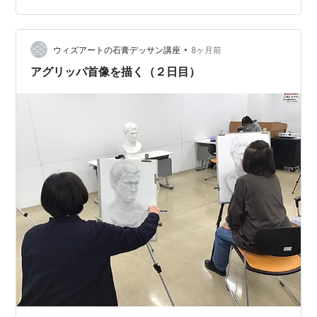
ーーーー 各種SNSやってます。 是非フォローよろしくお
願いします☆ ▼X（Twitter）
https://twitter.com/witha…
•
ウィズアートの石膏デッサン講座
8ヶ月前
アグリッパ首像を描く（２日目）