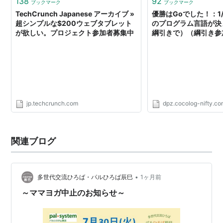
138
92
ブックマーク
ブックマーク
TechCrunch Japanese アーカイブ »
優勝はGoでした！：1
超シンプルな$200ウェブタブレット
のプログラム言語が決
が欲しい。プロジェクト参加者募集中
綱引きで）（綱引き参
デイリーポータルZ 制
jp.techcrunch.com
dpz.cocolog-nifty.c
関連ブログ
•
多世代交流ひろば・パルひろば辰巳
1ヶ月前
～ママヨガ中止のお知らせ～