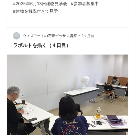
#
2025年6月13日建物見学会
#
参加者募集中
な外壁とかおすすめです。 今回の見学会のフライヤーに
#
建物を解説付きで見学
てお初にお目にかかる方もいらっしゃるみたいで嬉しい
限りです。 そもそも、大角設計室ってどんな事務所？ っ
て方もいらっしゃるので ザクっと、いままでのブログの
ダイジェストをつくって見ました。是非興味を持って、
•
ウィズアートの石膏デッサン講座
2ヶ月前
「自分の好みと合いそうだな」…
ラボルトを描く（４日目）