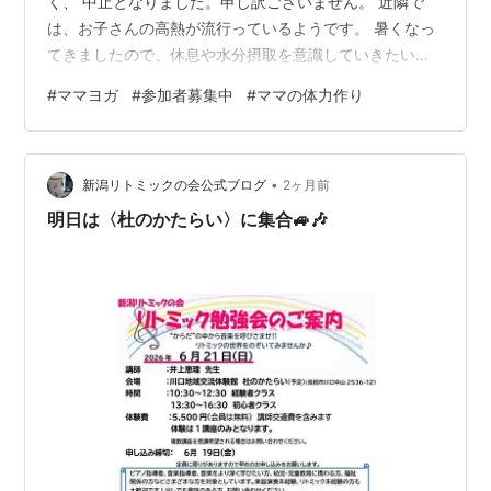
く、 中止となりました。申し訳ございません。 近隣で
は、お子さんの高熱が流行っているようです。 暑くなっ
てきましたので、休息や水分摂取を意識していきたいで
すね。 次回のママヨガは、７月３０日（木）１０時半～
#
ママヨガ
#
参加者募集中
#
ママの体力作り
講師は中西ナオさんとなります。是非、夏の体力作りに
ご活用ください✨
•
新潟リトミックの会公式ブログ
2ヶ月前
明日は〈杜のかたらい〉に集合🚙🎶