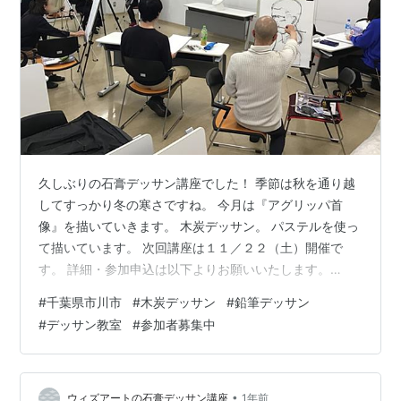
久しぶりの石膏デッサン講座でした！ 季節は秋を通り越
してすっかり冬の寒さですね。 今月は『アグリッパ首
像』を描いていきます。 木炭デッサン。 パステルを使っ
て描いています。 次回講座は１１／２２（土）開催で
す。 詳細・参加申込は以下よりお願いいたします。
withart-sekkou.hatenablog.com 初心者大歓迎！ 皆様の
#
千葉県市川市
#
木炭デッサン
#
鉛筆デッサン
ご参加を心よりお待ちしております。 ーーーーー 各種
#
デッサン教室
#
参加者募集中
SNSやってます。 是非フォローよろしくお願いします☆
▼X（Twitter） https://twitter.com/withart_sekkou
▼Instagram https://www.instagr…
•
ウィズアートの石膏デッサン講座
1年前