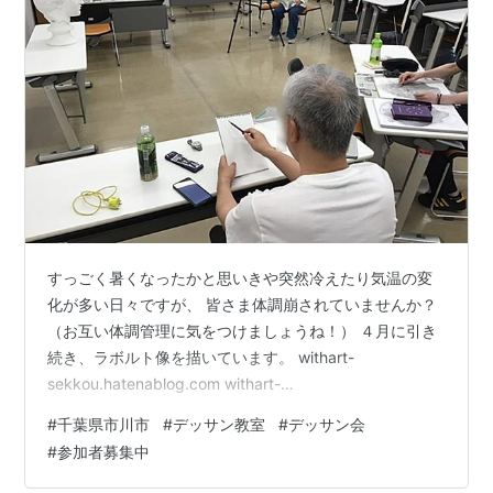
すっごく暑くなったかと思いきや突然冷えたり気温の変
化が多い日々ですが、 皆さま体調崩されていませんか？
（お互い体調管理に気をつけましょうね！） ４月に引き
続き、ラボルト像を描いています。 withart-
sekkou.hatenablog.com withart-
sekkou.hatenablog.com 次回もラボルト像を描いていき
#
千葉県市川市
#
デッサン教室
#
デッサン会
ます。 残席ございますので、参加ご希望の方はお気軽に
#
参加者募集中
ご連絡くださいませ。 （全くの初心者の方も大歓迎で
す！） 次回講座は５／２３（土）開催です。 詳細・参加