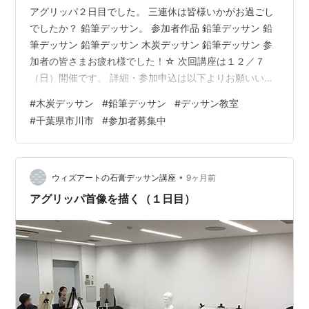
アグリッパ２日目でした。 三連休は皆様いかがお過ごし
でしたか？ 鉛筆デッサン。 参加者作品 鉛筆デッサン 鉛
筆デッサン 鉛筆デッサン 木炭デッサン 鉛筆デッサン 参
加者の皆さまお疲れ様でした！☆ 次回講座は１２／７
（日）開催です。 詳細・参加申込は以下よりお願いいた
します。 withart-sekkou.hatenablog.com 『ウィズアー
#
木炭デッサン
#
鉛筆デッサン
#
デッサン教室
トの石膏デッサン講座』で、 石膏デッサンデビューされ
#
千葉県市川市
#
参加者募集中
る方が増えています！ どうやって描き進めていけば良い
かはもちろん、イーゼルの立て方や描く時の姿勢などか
ら講師がアドバイスします。最初は何もかも分からない
ことだらけで、不安ですよね。 でもご安心ください…
•
ウィズアートの石膏デッサン講座
9ヶ月前
アグリッパ首像を描く（１日目）