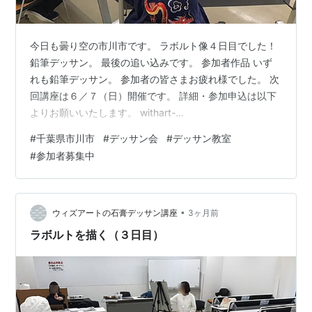
今日も曇り空の市川市です。 ラボルト像４日目でした！
鉛筆デッサン。 最後の追い込みです。 参加者作品 いず
れも鉛筆デッサン。 参加者の皆さまお疲れ様でした。 次
回講座は６／７（日）開催です。 詳細・参加申込は以下
よりお願いいたします。 withart-
sekkou.hatenablog.com 初心者大歓迎！ 皆様のご参加を
#
千葉県市川市
#
デッサン会
#
デッサン教室
心よりお待ちしております。 ーーーーー 各種SNSやって
#
参加者募集中
ます。 是非フォローよろしくお願いします☆
▼X（Twitter） https://twitter.com/withart_sekkou
▼Instagram https://www.instagram.com/wi…
•
ウィズアートの石膏デッサン講座
3ヶ月前
ラボルトを描く（３日目）