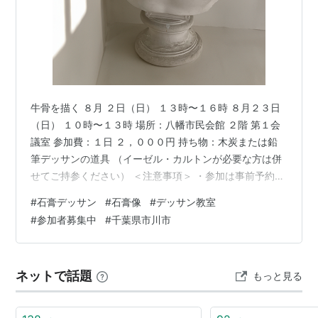
牛骨を描く ８月 ２日（日） １３時〜１６時 ８月２３日
（日） １０時〜１３時 場所：八幡市民会館 ２階 第１会
議室 参加費：１日 ２，０００円 持ち物：木炭または鉛
筆デッサンの道具 （イーゼル・カルトンが必要な方は併
せてご持参ください） ＜注意事項＞ ・参加は事前予約制
です（定員になり次第、締切）・最少催行人数に満たな
#
石膏デッサン
#
石膏像
#
デッサン教室
い場合は開催中止となる場合があります。 参加ご希望の
#
参加者募集中
#
千葉県市川市
方は、以下メールフォームよりお申込み下さい。
https://form1ssl.fc2.com/form/?id=f251272d594054c1
＊参加希望日をご明記ください。 「本格的に石膏デッサ
ネットで話題
もっと見る
ンを描いてみたい」という方…