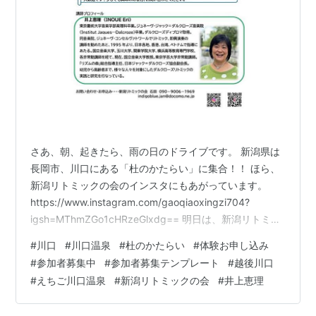
さあ、朝、起きたら、雨の日のドライブです。 新潟県は
長岡市、川口にある「杜のかたらい」に集合！！ ほら、
新潟リトミックの会のインスタにもあがっています。
https://www.instagram.com/gaoqiaoxingzi704?
igsh=MThmZGo1cHRzeGlxdg== 明日は、新潟リトミッ
クの会のメンバーと体験参加のみなさんに、井上恵里先
#
川口
#
川口温泉
#
杜のかたらい
#
体験お申し込み
生が魔法をかけてくださいます。 会場の「杜のかたら
#
参加者募集中
#
参加者募集テンプレート
#
越後川口
い」は広いので、今から申し込んでも、まだ、間に合う
#
えちご川口温泉
#
新潟リトミックの会
#
井上恵理
かも知れません。 急いで急いで！！下記アドレスま
で！！ ⇩ 🚙indigoblue.jan@docomo.ne.jp 新潟リトミッ