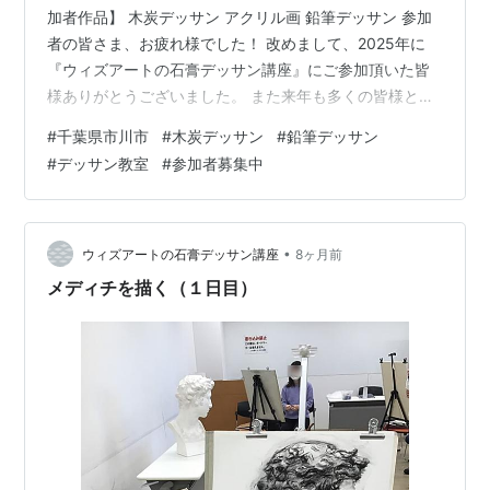
加者作品】 木炭デッサン アクリル画 鉛筆デッサン 参加
者の皆さま、お疲れ様でした！ 改めまして、2025年に
『ウィズアートの石膏デッサン講座』にご参加頂いた皆
様ありがとうございました。 また来年も多くの皆様と石
膏デッサン出来ると嬉しく思います。 今後ともどうぞよ
#
千葉県市川市
#
木炭デッサン
#
鉛筆デッサン
ろしくお願いいたします。 それでは、皆さま良いお年を
#
デッサン教室
#
参加者募集中
お迎えくださいませ！ 次回講座は１／１７（土）開催で
す。 詳細・参加申込は以下よりお願いいたします。
withart-sekkou.hatenablog.com 『ウィズアートの石膏
デッサン講座』で、 石膏デッサンデビューされる方…
•
ウィズアートの石膏デッサン講座
8ヶ月前
メディチを描く（１日目）