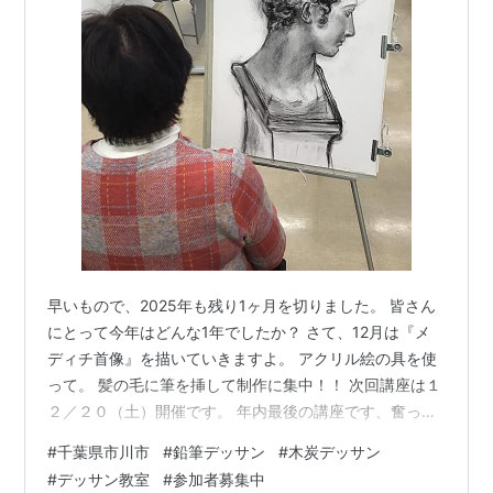
早いもので、2025年も残り1ヶ月を切りました。 皆さん
にとって今年はどんな1年でしたか？ さて、12月は『メ
ディチ首像』を描いていきますよ。 アクリル絵の具を使
って。 髪の毛に筆を挿して制作に集中！！ 次回講座は１
２／２０（土）開催です。 年内最後の講座です、奮って
ご参加くださいませ！！ 詳細・参加申込は以下よりお願
#
千葉県市川市
#
鉛筆デッサン
#
木炭デッサン
いいたします。 withart-sekkou.hatenablog.com 初心者
#
デッサン教室
#
参加者募集中
大歓迎！ 皆様のご参加を心よりお待ちしております。 ー