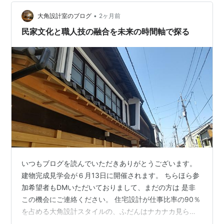
クの会リ…
•
大角設計室のブログ
2ヶ月前
民家文化と職人技の融合を未来の時間軸で探る
いつもブログを読んでいただきありがとうございます。
建物完成見学会が６月13日に開催されます。 ちらほら参
加希望者もDMいただいておりまして、まだの方は 是非
この機会にご連絡ください。 住宅設計が仕事比率の90％
を占める大角設計スタイルの、ふだんはナカナカ見られ
ないオフィス建築ですので。是非。螺旋階段とか、特殊