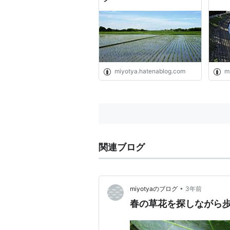
miyotya.hatenablog.com
m
関連ブログ
•
miyotyaのブログ
3年前
春の草花を探しながら歩