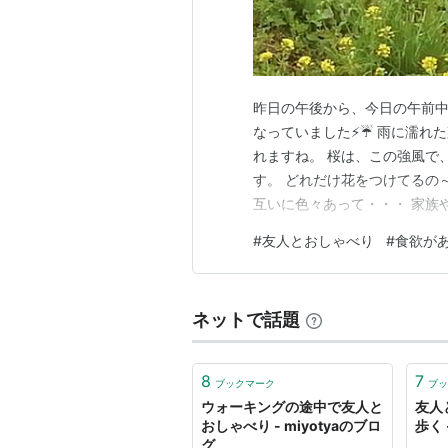
昨日の午後から、今日の午前中
なっていました⚡☔ 雨に濡れ
れますね。 桜は、この強風で
す。 どれだけ花をつけてるの～
互いに色々あって・・・ 家族
なりますね。 人生って、なか
#
友人とおしゃべり
#
食欲が
も、本当に色々あるものです。
～と感じています。 それでも
ネットで話題
8
7
ブックマーク
ブッ
ウォーキングの途中で友人と
友人
おしゃべり - miyotyaのブロ
歩く 
グ