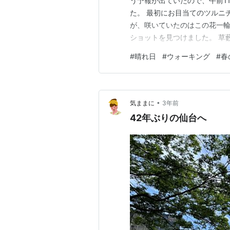
う予報が出ていたので、午前1
た。 最初にお目当てのツルニ
が、咲いていたのはこの花一輪
ショットを見つけました。 草
コベは春の七草の一つですね。
#
晴れ日
#
ウォーキング
#
春
方々に咲いていました。 友人
人が外出先から帰って来た所に
•
気ままに
3年前
42年ぶりの仙台へ