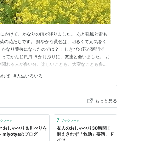
にかけて、かなりの雨が降りました。 あと強風と雷も
た菜の花たちです。 鮮やかな黄色は、明るくて元気をく
、かなり葉桜になったのでは？！ しきびの花が満開で
ってかんじ(*_*) ５か月ぶりに、友達と会いました。 お
や関わる人が多い分、楽しいことも、大変なことも多く
なか平穏無事にはいかないもので、 山谷の深さは色々で
あれば
#
人生いろいろ
 改めて、みんな頑張って生きているけれど 大変だなあ
、この世に…
もっと見る
7
クマーク
ブックマーク
とおしゃべり＆川べりを
友人のおしゃべり30時間！
- miyotyaのブログ
耐えきれず「救助」要請、ド
イツ