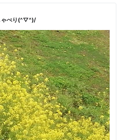
べり(^▽^)/