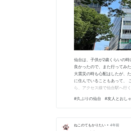
仙台は、子供が2歳くらいの時
良かったので、また行ってみた
大震災の時も心配はしたが、た
に住んでいることもあって、 
ら、アクセス線で仙台駅へ行く
いた。歩いて青葉通り沿いにホ
#
久ぶりの仙台
#
友人とおし
れい 2日目は山形市へ行った
飾り付けある。 お昼は平田牧
•
ねこのてもかりたい
4年前