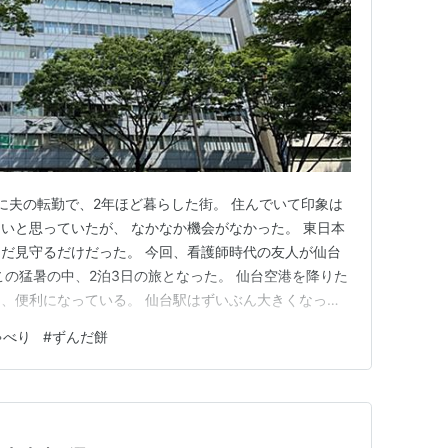
に夫の転勤で、2年ほど暮らした街。 住んでいて印象は
いと思っていたが、 なかなか機会がなかった。 東日本
だ見守るだけだった。 今回、看護師時代の友人が仙台
この猛暑の中、2泊3日の旅となった。 仙台空港を降りた
、便利になっている。 仙台駅はずいぶん大きくなって
テルに向かった。 青葉通りの上空、通りには樹々がき
ゃべり
#
ずんだ餅
。初めての街。 にぎやかに、花笠祭りの笠があちこちに
場の「ヒレカツ定…