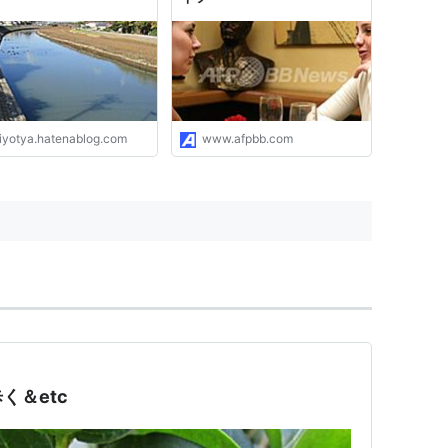
iyotya.hatenablog.com
www.afpbb.com
く＆etc