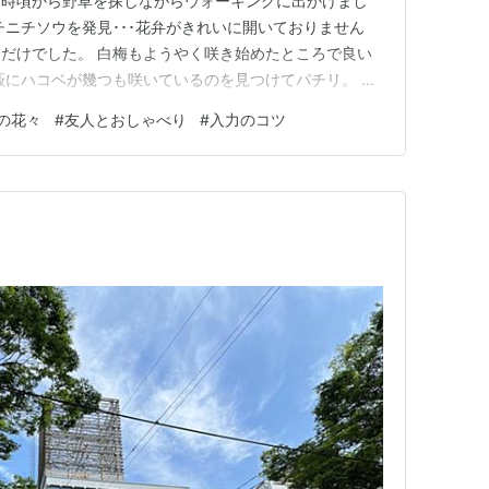
1時頃から野草を探しながらウォーキングに出かけまし
チニチソウを発見･･･花弁がきれいに開いておりません
だけでした。 白梅もようやく咲き始めたところで良い
藪にハコベが幾つも咲いているのを見つけてパチリ。 ハ
 ムスカリの生えている場所に行って見ました。 今日は
の花々
#
友人とおしゃべり
#
入力のコツ
のお宅の植木畑に紅梅が満開でした。 タイミング良く友
バッタリ出会い、久…