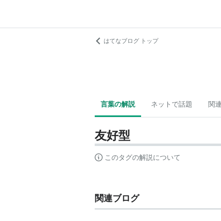
はてなブログ トップ
言葉の解説
ネットで話題
関
友好型
このタグの解説について
関連ブログ