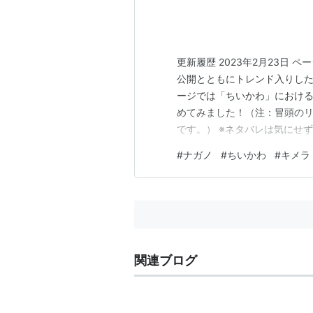
更新履歴 2023年2月23日
公開とともにトレンド入りし
ージでは「ちいかわ」におけ
めてみました！（注：冒頭の
です。） ※ネタバレは気にせ
「キメラ」という単語の定義 
#
ナガノ
#
ちいかわ
#
キメラ
面キメラ うさぎがキメラ化!?
事件（仮称） 擬態型 グーチョ
関連ブログ