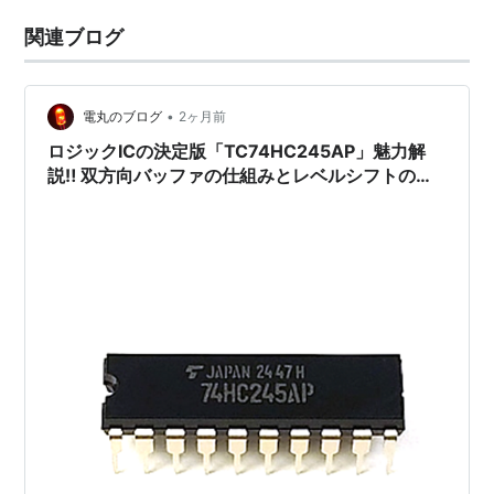
関連ブログ
•
電丸のブログ
2ヶ月前
ロジックICの決定版「TC74HC245AP」魅力解
説‼ 双方向バッファの仕組みとレベルシフトの活
用法