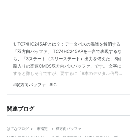
1. TC74HC245APとは？：データバスの混雑を解消する
「双方向バッファ」 TC74HC245APを一言で表現するな
ら、「3ステート（スリーステート）出力を備えた、8回
路入りの高速CMOS双方向バスバッファ」です。 文字に
すると難しそうですが、要するに「8本のデジタル信号
を、右から左、あるいは左から右へ、交通整理しながら
#
双方向バッファ
#
IC
まとめて通してくれるIC」です。 型番の
「TC74HC245AP」を細かく分解すると、このICの素性
がよく見えてきます。 TC： 東芝（TOSHIBA）製ロジッ
関連ブログ
クICの冠マーク 74： 世界標準の標準ロジックICファミリ
ー HC： High-speed CMOS（高速かつ…
はてなブログ
>
未指定
>
双方向バッファ