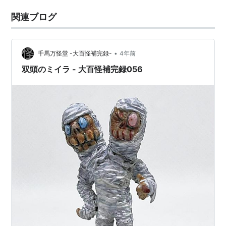
関連ブログ
•
千馬万怪堂 -大百怪補完録-
4年前
双頭のミイラ - 大百怪補完録056