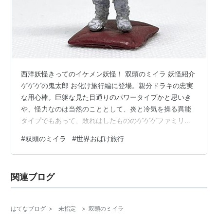
西洋妖怪きってのイケメン妖怪！ 双頭のミイラ 妖怪紹介
ゲゲゲの鬼太郎 お化け旅行編に登場。親分ドラキの忠実
な用心棒。巨躯な見た目通りのパワータイプかと思いき
や、怪力なのは当然のこととして、炎と冷気を操る異能
タイプでもあって、敗れはしたもののゲゲゲファミリー
総員を一人で苦しめた強敵!カッコいいぞ！彼の亡骸を前
#
双頭のミイラ
#
世界おばけ旅行
に復讐の炎を燃やすドラキ親分も、陰気で暗くて素晴ら
しいんですよ。 鬼太郎の世界お化け旅行〈2巻〉 (1980
年) (パワァコミックス) Amazon 制作過程 双頭のミイラ
関連ブログ
製作工程 素材鬼太郎の父制作時に巨躯なベースをレジン
複製していたので、それを利用。 加工頭部は、プラ板で
ベース作った…
はてなブログ
>
未指定
>
双頭のミイラ