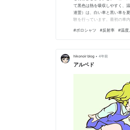
て黒色は熱を吸収しやすく、温
連盟）は、白い車と黒い車を夏
験を行っています。最初の車内
を閉めた車内平均温度は、白い
#
ポロシャツ
#
反射率
#
温度
した。色の違いにより4℃の差
ると、5℃低下しました。 真
•
hikonoir blog
4年前
アルベド