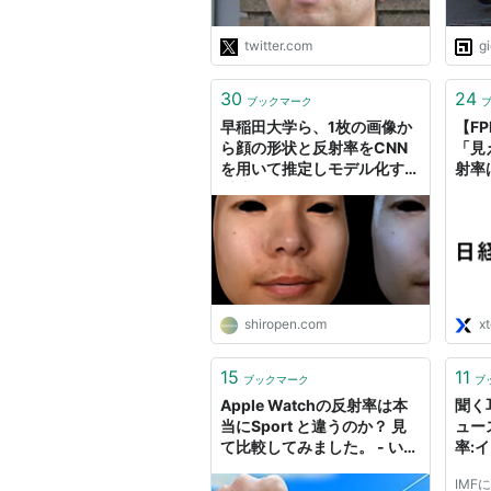
る放射を考えると熱収支がマ
イナスになるためで、屋根に
twitter.com
g
塗ると電源不要の冷房が実現
す…
30
24
https://t.co/F8M3YOfJmz"
ブックマーク
早稲田大学ら、1枚の画像か
【F
ら顔の形状と反射率をCNN
「見
を用いて推定しモデル化する
射率
手法を発表。異なる照明条件
や任意の視点でレンダリング
可能
shiropen.com
x
15
11
ブックマーク
ブ
Apple Watchの反射率は本
聞く
当にSport と違うのか？ 見
ュー
て比較してみました。 - いつ
率:
もマイナーチェンジ！
グの最
IMF