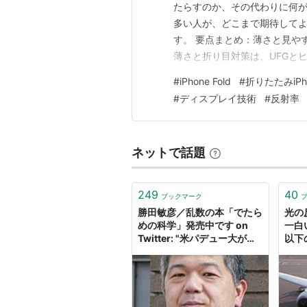
たらすのか、その代わりに何が
多い人が、どこまで期待して
す。 要点まとめ：薄さと見や
薄さと折り目対策は、UFGと
なるのは性能より反射です 海
#
iPhone Fold
#
折りたたみiPh
Appleは難しい順番で解こう
#
ディスプレイ技術
#
反射率
しれません どうも、となりで
ネットで話題
249
40
ブックマーク
勝田敏彦／乱数の本「でたら
光の
めの科学」発売中です on
一白
Twitter: "米パデュー大が開
以下
発した「世界で最も白い塗
自動
料」は太陽光の98.1%を反射
ベル
する。反射率80-90%の市
販品だと日照で温まるが、こ
の塗料は冷える。赤外線によ