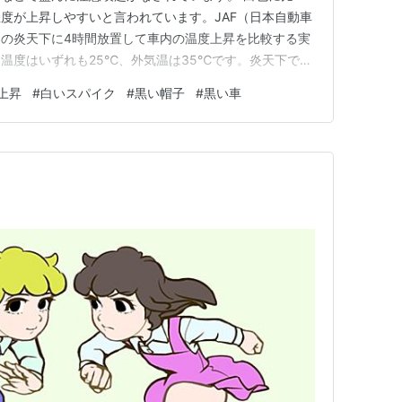
度が上昇しやすいと言われています。JAF（日本自動車
の炎天下に4時間放置して車内の温度上昇を比較する実
温度はいずれも25℃、外気温は35℃です。炎天下で窓
車が47℃であるのに対して、黒い車では51℃になりま
上昇
#
白いスパイク
#
黒い帽子
#
黒い車
が生じました。ただし、窓を３センチメートル開けてい
夏に涼しい格好と言え…