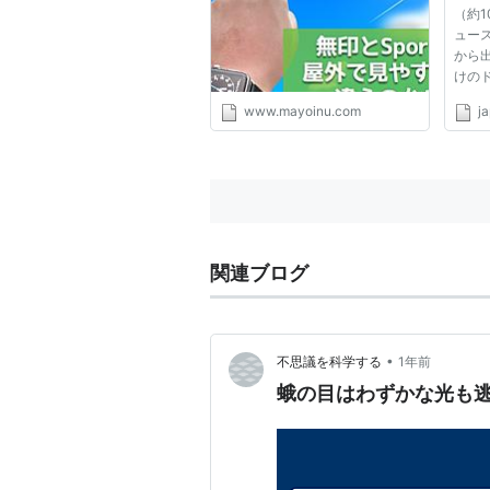
（約
ュー
から
けのド
おけ
www.mayoinu.com
j
ますね
比率上
6・1
付可能
本証券新
関連ブログ
•
不思議を科学する
1年前
蛾の目はわずかな光も