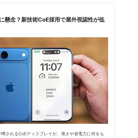
面反射に懸念？新技術CoE採用で屋外視認性が低
oldで噂されるCoEディスプレイが、薄さや省電力に何をも