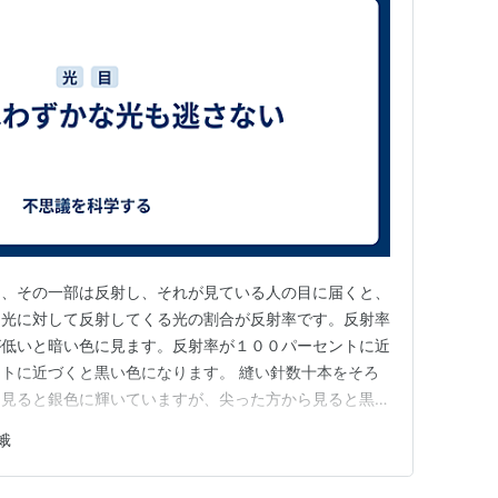
と、その一部は反射し、それが見ている人の目に届くと、
た光に対して反射してくる光の割合が反射率です。反射率
が低いと暗い色に見ます。反射率が１００パーセントに近
トに近づくと黒い色になります。 縫い針数十本をそろ
ら見ると銀色に輝いていますが、尖った方から見ると黒く
、針先から入射した光が針の側面で反射しながら奥へ奥へ
蛾
んど光が戻って来ないためです。 束ねた針と同じ構造
。蛾の目の表面は光の波長よ…