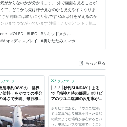
気がかりなのかが分かります。 外で画面を見ることが
よくて、どこから先は様子見なのかも見えやすくなりま
すさが同時には取りにくい話です CoEは何を変えるのか
ヒンジまでつながっています 注目したいポイント：気に
外の反応：期待と警戒が同時に出ています ひとこと：
one
#
OLED
#
UFG
#
リキッドメタル
としています まとめ：完成度を決める最後の壁は反射かも
#
Appleディスプレイ
#
折りたたみスマホ
す…
もっと見る
37
ブックマーク
ブックマーク
反射率約98％の「世界
| ＾＾ |秒刊SUNDAY｜まる
い塗料」をかつての半分
で『精神と時の部屋』ボリビ
の薄さで実現、飛行機や
アのウユニ塩湖の反射率がハ
車の塗装へ利用可能なレ
ンパない。
ボリビアにある、『ウユニ塩湖』
に
では驚異的な反射率を持った天然
の鏡のような場所が存在するとい
う。現地はバスや電車で行くこと