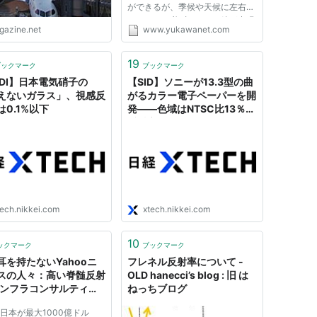
ができるが、季候や天候に左右さ
れるため、必ずしもその鏡が出現
igazine.net
www.yukawanet.com
するわけではない。まるでドラゴ
ンボールにでてくるような『精神
と時の部屋』のように、自分以外
19
ブックマーク
ブックマーク
何もない世界。今回は、それ...
PDI】日本電気硝子の
【SID】ソニーが13.3型の曲
えないガラス」、視感反
がるカラー電子ペーパーを開
は0.1%以下
発――色域はNTSC比13％、
反射率は10％を超える《訂
正あり》
tech.nikkei.com
xtech.nikkei.com
10
ックマーク
ブックマーク
耳を持たないYahooニ
フレネル反射率について -
スの人々：高い脊髄反射
OLD hanecci’s blog : 旧 は
インフラコンサルティン
ねっちブログ
前線 - CNET Japan
に日本が最大1000億ドル