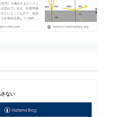
10兆円）を拠出するというニ
スが流れています。外貨準備
出すということなので、塩漬
ルを有効活用しつつIMFに
る発言力を強めることになり
apan.cnet.com
hanecci.hatenadiary.org
。 2008年9月末のIMF出資
位は、米国17・9％、日本
％、独5・9％だそうで、貸
額は2100億ドル程度（日
...
逃さない