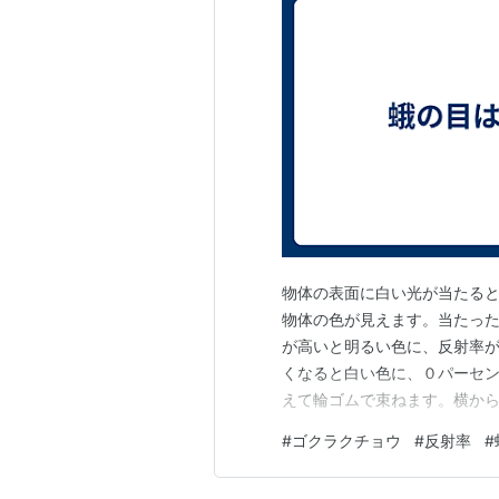
物体の表面に白い光が当たる
物体の色が見えます。当たっ
が高いと明るい色に、反射率
くなると白い色に、０パーセン
えて輪ゴムで束ねます。横か
見えます。黒く見える理由は
#
ゴクラクチョウ
#
反射率
#
と進んでいき、手前側にはほと
になっているのが、蛾の目です